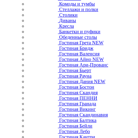
Комоды и тумбы
Стеллажи и полки
Столики
Диваны
Кресла
Банкетки и пуфики
Обеденные столы
Гостиная Грета NEW
Гостиная Бридж
Гостиная Валенсия
Гостиная Айно NEW
Гостиная Ари-Прованс
Гостиная Бьерт
Гостиная Рауна
Гостиная Дания NEW
Гостиная Бостон
Гостиная Скандия
Гостиная ПЕННИ
Гостиная Гранада
Гостиная Викинг
Гостиная Скандинавия
Гостиная Балтика
Гостиная Бейли
Гостиная Лебо
Гостиная Кантри