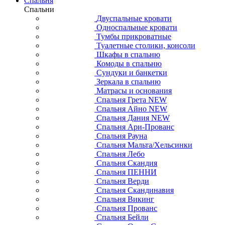
Спальня
Спальни
Двуспальные кровати
Односпальные кровати
Тумбы прикроватные
Туалетные столики, консоли
Шкафы в спальню
Комоды в спальню
Сундуки и банкетки
Зеркала в спальню
Матрасы и основания
Спальня Грета NEW
Спальня Айно NEW
Спальня Дания NEW
Спальня Ари-Прованс
Спальня Рауна
Спальня Мальта/Хельсинки
Спальня Лебо
Спальня Скандия
Спальня ПЕННИ
Спальня Верди
Спальня Скандинавия
Спальня Викинг
Спальня Прованс
Спальня Бейли