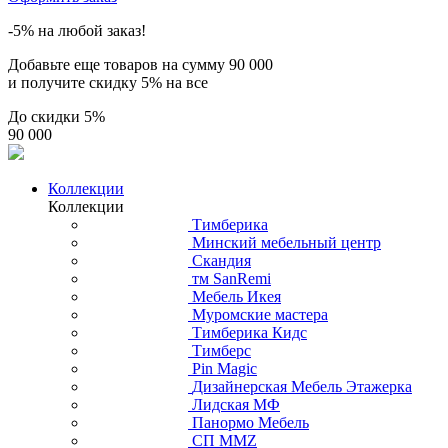
-5% на любой заказ!
Добавьте еще товаров на сумму
90 000
и получите скидку
5% на все
До скидки
5%
90 000
Коллекции
Коллекции
Тимберика
Минский мебельный центр
Скандия
тм SanRemi
Мебель Икея
Муромские мастера
Тимберика Кидс
Тимберс
Pin Magic
Дизайнерская Мебель Этажерка
Лидская МФ
Панормо Мебель
СП ММZ