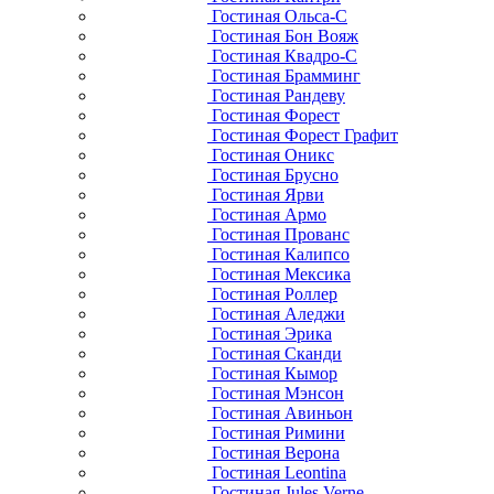
Гостиная Ольса-С
Гостиная Бон Вояж
Гостиная Квадро-С
Гостиная Брамминг
Гостиная Рандеву
Гостиная Форест
Гостиная Форест Графит
Гостиная Оникс
Гостиная Брусно
Гостиная Ярви
Гостиная Армо
Гостиная Прованс
Гостиная Калипсо
Гостиная Мексика
Гостиная Роллер
Гостиная Аледжи
Гостиная Эрика
Гостиная Сканди
Гостиная Кымор
Гостиная Мэнсон
Гостиная Авиньон
Гостиная Римини
Гостиная Верона
Гостиная Leontina
Гостиная Jules Verne