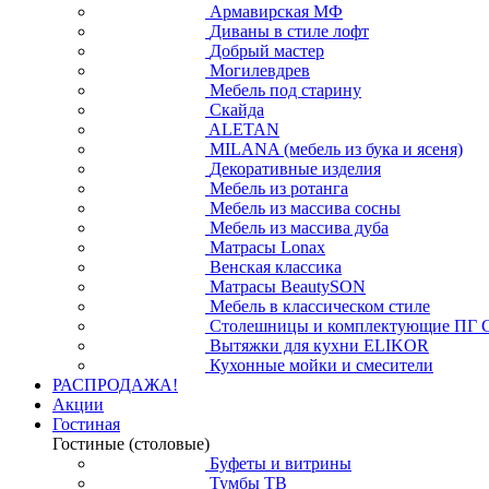
Армавирская МФ
Диваны в стиле лофт
Добрый мастер
Могилевдрев
Мебель под старину
Скайда
ALETAN
MILANA (мебель из бука и ясеня)
Декоративные изделия
Мебель из ротанга
Мебель из массива сосны
Мебель из массива дуба
Матрасы Lonax
Венская классика
Матрасы BeautySON
Мебель в классическом стиле
Столешницы и комплектующие ПГ 
Вытяжки для кухни ELIKOR
Кухонные мойки и смесители
РАСПРОДАЖА!
Акции
Гостиная
Гостиные (столовые)
Буфеты и витрины
Тумбы ТВ