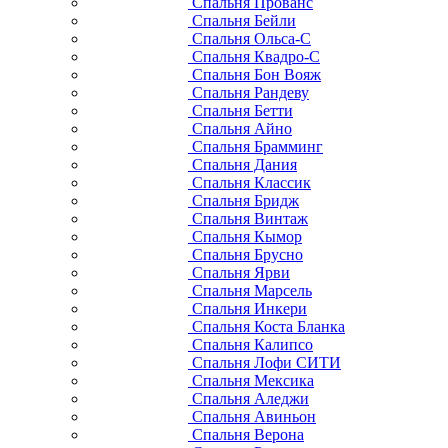
Спальня Прованс
Спальня Бейли
Спальня Ольса-С
Спальня Квадро-С
Спальня Бон Вояж
Спальня Рандеву
Спальня Бетти
Спальня Айно
Спальня Брамминг
Спальня Дания
Спальня Классик
Спальня Бридж
Спальня Винтаж
Спальня Кымор
Спальня Брусно
Спальня Ярви
Спальня Марсель
Спальня Инкери
Спальня Коста Бланка
Спальня Калипсо
Спальня Лофи СИТИ
Спальня Мексика
Спальня Аледжи
Спальня Авиньон
Спальня Верона