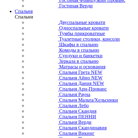
Гостиная Французкий Прованс
Гостиная Верди
Спальня
Спальни
Двуспальные кровати
Односпальные кровати
Тумбы прикроватные
Туалетные столики, консоли
Шкафы в спальню
Комоды в спальню
Сундуки и банкетки
Зеркала в спальню
Матрасы и основания
Спальня Грета NEW
Спальня Айно NEW
Спальня Дания NEW
Спальня Ари-Прованс
Спальня Рауна
Спальня Мальта/Хельсинки
Спальня Лебо
Спальня Скандия
Спальня ПЕННИ
Спальня Верди
Спальня Скандинавия
Спальня Викинг