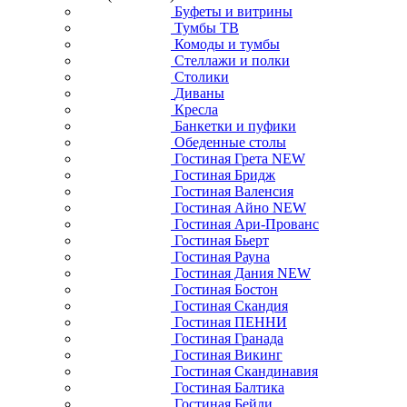
Буфеты и витрины
Тумбы ТВ
Комоды и тумбы
Стеллажи и полки
Столики
Диваны
Кресла
Банкетки и пуфики
Обеденные столы
Гостиная Грета NEW
Гостиная Бридж
Гостиная Валенсия
Гостиная Айно NEW
Гостиная Ари-Прованс
Гостиная Бьерт
Гостиная Рауна
Гостиная Дания NEW
Гостиная Бостон
Гостиная Скандия
Гостиная ПЕННИ
Гостиная Гранада
Гостиная Викинг
Гостиная Скандинавия
Гостиная Балтика
Гостиная Бейли