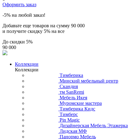
Оформить заказ
-5% на любой заказ!
Добавьте еще товаров на сумму
90 000
и получите скидку
5% на все
До скидки
5%
90 000
Коллекции
Коллекции
Тимберика
Минский мебельный центр
Скандия
тм SanRemi
Мебель Икея
Муромские мастера
Тимберика Кидс
Тимберс
Pin Magic
Дизайнерская Мебель Этажерка
Лидская МФ
Панормо Мебель