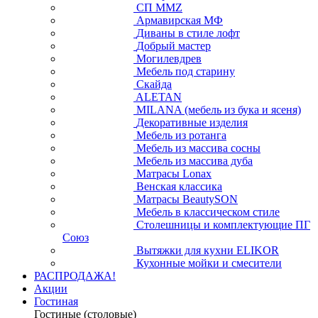
СП ММZ
Армавирская МФ
Диваны в стиле лофт
Добрый мастер
Могилевдрев
Мебель под старину
Скайда
ALETAN
MILANA (мебель из бука и ясеня)
Декоративные изделия
Мебель из ротанга
Мебель из массива сосны
Мебель из массива дуба
Матрасы Lonax
Венская классика
Матрасы BeautySON
Мебель в классическом стиле
Столешницы и комплектующие ПГ
Союз
Вытяжки для кухни ELIKOR
Кухонные мойки и смесители
РАСПРОДАЖА!
Акции
Гостиная
Гостиные (столовые)