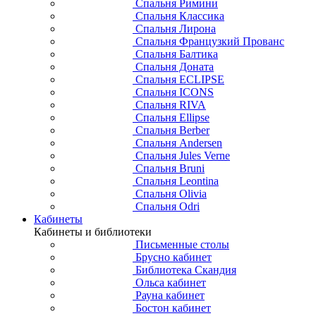
Спальня Римини
Спальня Классика
Спальня Лирона
Спальня Французкий Прованс
Спальня Балтика
Спальня Доната
Спальня ECLIPSE
Спальня ICONS
Спальня RIVA
Спальня Ellipse
Спальня Berber
Спальня Andersen
Спальня Jules Verne
Спальня Bruni
Спальня Leontina
Спальня Olivia
Спальня Odri
Кабинеты
Кабинеты и библиотеки
Письменные столы
Брусно кабинет
Библиотека Скандия
Ольса кабинет
Рауна кабинет
Бостон кабинет