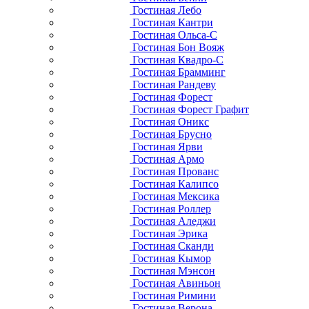
Гостиная Лебо
Гостиная Кантри
Гостиная Ольса-С
Гостиная Бон Вояж
Гостиная Квадро-С
Гостиная Брамминг
Гостиная Рандеву
Гостиная Форест
Гостиная Форест Графит
Гостиная Оникс
Гостиная Брусно
Гостиная Ярви
Гостиная Армо
Гостиная Прованс
Гостиная Калипсо
Гостиная Мексика
Гостиная Роллер
Гостиная Аледжи
Гостиная Эрика
Гостиная Сканди
Гостиная Кымор
Гостиная Мэнсон
Гостиная Авиньон
Гостиная Римини
Гостиная Верона