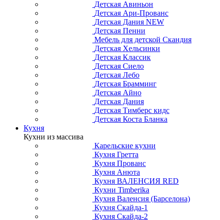
Детская Авиньон
Детская Ари-Прованс
Детская Дания NEW
Детская Пенни
Мебель для детской Скандия
Детская Хельсинки
Детская Классик
Детская Сиело
Детская Лебо
Детская Брамминг
Детская Айно
Детская Дания
Детская Тимберс кидс
Детская Коста Бланка
Кухня
Кухни из массива
Карельские кухни
Кухня Гретта
Кухня Прованс
Кухня Анюта
Кухня ВАЛЕНСИЯ RED
Кухни Timberika
Кухня Валенсия (Барселона)
Кухня Скайда-1
Кухня Скайда-2