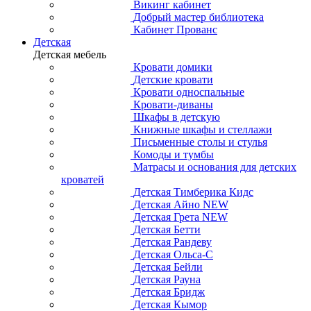
Викинг кабинет
Добрый мастер библиотека
Кабинет Прованс
Детская
Детская мебель
Кровати домики
Детские кровати
Кровати односпальные
Кровати-диваны
Шкафы в детскую
Книжные шкафы и стеллажи
Письменные столы и стулья
Комоды и тумбы
Матрасы и основания для детских
кроватей
Детская Тимберика Кидс
Детская Айно NEW
Детская Грета NEW
Детская Бетти
Детская Рандеву
Детская Ольса-С
Детская Бейли
Детская Рауна
Детская Бридж
Детская Кымор