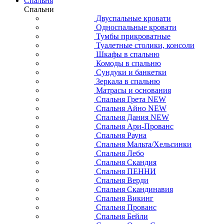
Спальня
Спальни
Двуспальные кровати
Односпальные кровати
Тумбы прикроватные
Туалетные столики, консоли
Шкафы в спальню
Комоды в спальню
Сундуки и банкетки
Зеркала в спальню
Матрасы и основания
Спальня Грета NEW
Спальня Айно NEW
Спальня Дания NEW
Спальня Ари-Прованс
Спальня Рауна
Спальня Мальта/Хельсинки
Спальня Лебо
Спальня Скандия
Спальня ПЕННИ
Спальня Верди
Спальня Скандинавия
Спальня Викинг
Спальня Прованс
Спальня Бейли