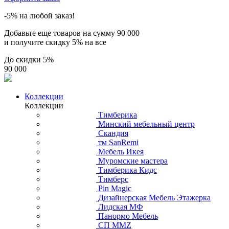
-5% на любой заказ!
Добавьте еще товаров на сумму
90 000
и получите скидку
5% на все
До скидки
5%
90 000
Коллекции
Коллекции
Тимберика
Минский мебельный центр
Скандия
тм SanRemi
Мебель Икея
Муромские мастера
Тимберика Кидс
Тимберс
Pin Magic
Дизайнерская Мебель Этажерка
Лидская МФ
Панормо Мебель
СП ММZ