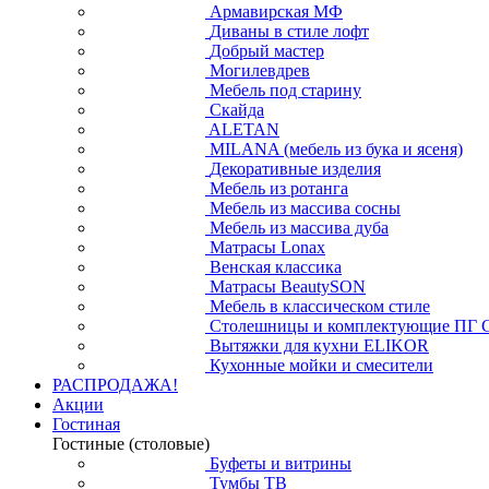
Армавирская МФ
Диваны в стиле лофт
Добрый мастер
Могилевдрев
Мебель под старину
Скайда
ALETAN
MILANA (мебель из бука и ясеня)
Декоративные изделия
Мебель из ротанга
Мебель из массива сосны
Мебель из массива дуба
Матрасы Lonax
Венская классика
Матрасы BeautySON
Мебель в классическом стиле
Столешницы и комплектующие ПГ 
Вытяжки для кухни ELIKOR
Кухонные мойки и смесители
РАСПРОДАЖА!
Акции
Гостиная
Гостиные (столовые)
Буфеты и витрины
Тумбы ТВ