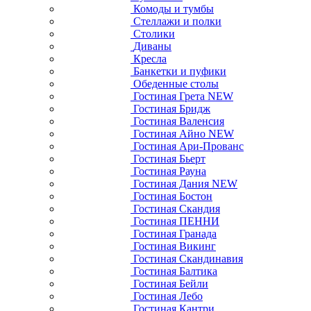
Комоды и тумбы
Стеллажи и полки
Столики
Диваны
Кресла
Банкетки и пуфики
Обеденные столы
Гостиная Грета NEW
Гостиная Бридж
Гостиная Валенсия
Гостиная Айно NEW
Гостиная Ари-Прованс
Гостиная Бьерт
Гостиная Рауна
Гостиная Дания NEW
Гостиная Бостон
Гостиная Скандия
Гостиная ПЕННИ
Гостиная Гранада
Гостиная Викинг
Гостиная Скандинавия
Гостиная Балтика
Гостиная Бейли
Гостиная Лебо
Гостиная Кантри