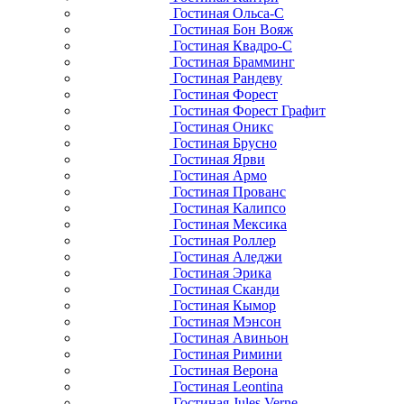
Гостиная Ольса-С
Гостиная Бон Вояж
Гостиная Квадро-С
Гостиная Брамминг
Гостиная Рандеву
Гостиная Форест
Гостиная Форест Графит
Гостиная Оникс
Гостиная Брусно
Гостиная Ярви
Гостиная Армо
Гостиная Прованс
Гостиная Калипсо
Гостиная Мексика
Гостиная Роллер
Гостиная Аледжи
Гостиная Эрика
Гостиная Сканди
Гостиная Кымор
Гостиная Мэнсон
Гостиная Авиньон
Гостиная Римини
Гостиная Верона
Гостиная Leontina
Гостиная Jules Verne