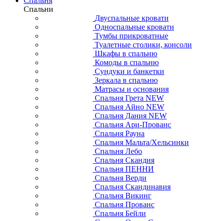
Спальня
Спальни
Двуспальные кровати
Односпальные кровати
Тумбы прикроватные
Туалетные столики, консоли
Шкафы в спальню
Комоды в спальню
Сундуки и банкетки
Зеркала в спальню
Матрасы и основания
Спальня Грета NEW
Спальня Айно NEW
Спальня Дания NEW
Спальня Ари-Прованс
Спальня Рауна
Спальня Мальта/Хельсинки
Спальня Лебо
Спальня Скандия
Спальня ПЕННИ
Спальня Верди
Спальня Скандинавия
Спальня Викинг
Спальня Прованс
Спальня Бейли