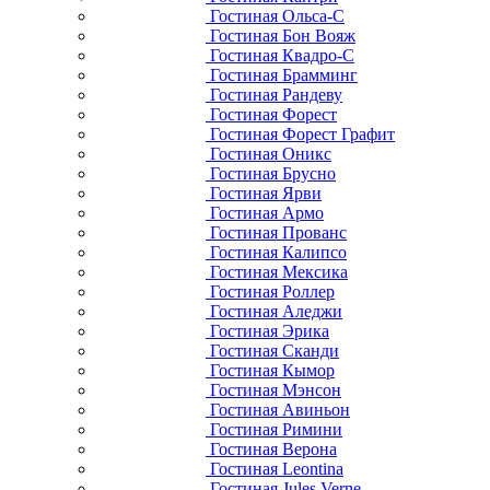
Гостиная Ольса-С
Гостиная Бон Вояж
Гостиная Квадро-С
Гостиная Брамминг
Гостиная Рандеву
Гостиная Форест
Гостиная Форест Графит
Гостиная Оникс
Гостиная Брусно
Гостиная Ярви
Гостиная Армо
Гостиная Прованс
Гостиная Калипсо
Гостиная Мексика
Гостиная Роллер
Гостиная Аледжи
Гостиная Эрика
Гостиная Сканди
Гостиная Кымор
Гостиная Мэнсон
Гостиная Авиньон
Гостиная Римини
Гостиная Верона
Гостиная Leontina
Гостиная Jules Verne