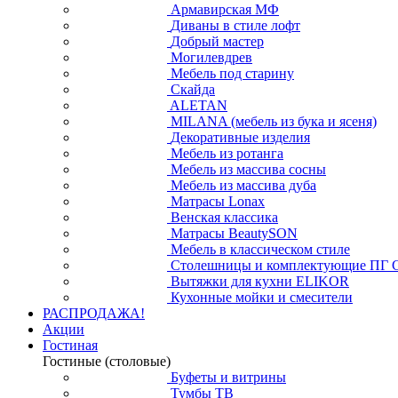
Армавирская МФ
Диваны в стиле лофт
Добрый мастер
Могилевдрев
Мебель под старину
Скайда
ALETAN
MILANA (мебель из бука и ясеня)
Декоративные изделия
Мебель из ротанга
Мебель из массива сосны
Мебель из массива дуба
Матрасы Lonax
Венская классика
Матрасы BeautySON
Мебель в классическом стиле
Столешницы и комплектующие ПГ 
Вытяжки для кухни ELIKOR
Кухонные мойки и смесители
РАСПРОДАЖА!
Акции
Гостиная
Гостиные (столовые)
Буфеты и витрины
Тумбы ТВ