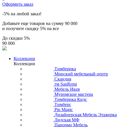
Оформить заказ
-5% на любой заказ!
Добавьте еще товаров на сумму
90 000
и получите скидку
5% на все
До скидки
5%
90 000
Коллекции
Коллекции
Тимберика
Минский мебельный центр
Скандия
тм SanRemi
Мебель Икея
Муромские мастера
Тимберика Кидс
Тимберс
Pin Magic
Дизайнерская Мебель Этажерка
Лидская МФ
Панормо Мебель