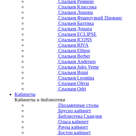
Спальня Римини
Спальня Классика
Спальня Лирона
Спальня Французкий Прованс
Спальня Балтика
Спальня Доната
Спальня ECLIPSE
Спальня ICONS
Спальня RIVA
Спальня Ellipse
Спальня Berber
Спальня Andersen
Спальня Jules Verne
Спальня Bruni
Спальня Leontina
Спальня Olivia
Спальня Odri
Кабинеты
Кабинеты и библиотеки
Письменные столы
Брусно кабинет
Библиотека Скандия
Ольса кабинет
Рауна кабинет
Бостон кабинет