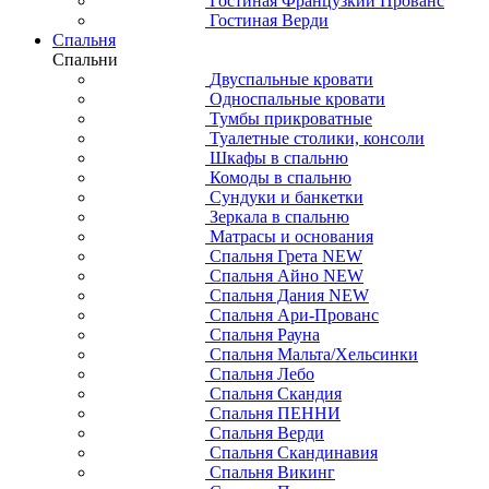
Гостиная Французкий Прованс
Гостиная Верди
Спальня
Спальни
Двуспальные кровати
Односпальные кровати
Тумбы прикроватные
Туалетные столики, консоли
Шкафы в спальню
Комоды в спальню
Сундуки и банкетки
Зеркала в спальню
Матрасы и основания
Спальня Грета NEW
Спальня Айно NEW
Спальня Дания NEW
Спальня Ари-Прованс
Спальня Рауна
Спальня Мальта/Хельсинки
Спальня Лебо
Спальня Скандия
Спальня ПЕННИ
Спальня Верди
Спальня Скандинавия
Спальня Викинг