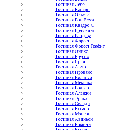
Гостиная Лебо
Гостиная Кантри
Гостиная Ольса-С
Гостиная Бон Вояж
Гостиная Квадро-С
Гостиная Брамминг
Гостиная Рандеву
Гостиная Форест
Гостиная Форест Графит
Гостиная Оникс
Гостиная Брусно
Гостиная Ярви
Гостиная Армо
Гостиная Прованс
Гостиная Калипсо
Гостиная Мексика
Гостиная Роллер
Гостиная Аледжи
Гостиная Эрика
Гостиная Сканди
Гостиная Кымор
Гостиная Мэнсон
Гостиная Авиньон
Гостиная Римини
Гостиная Верона