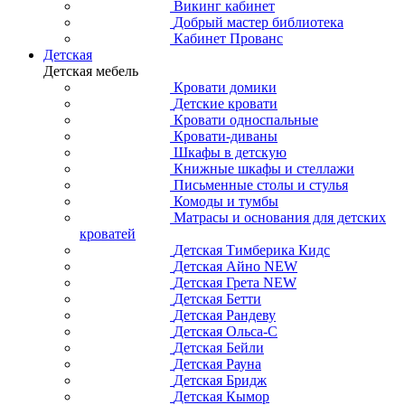
Викинг кабинет
Добрый мастер библиотека
Кабинет Прованс
Детская
Детская мебель
Кровати домики
Детские кровати
Кровати односпальные
Кровати-диваны
Шкафы в детскую
Книжные шкафы и стеллажи
Письменные столы и стулья
Комоды и тумбы
Матрасы и основания для детских
кроватей
Детская Тимберика Кидс
Детская Айно NEW
Детская Грета NEW
Детская Бетти
Детская Рандеву
Детская Ольса-С
Детская Бейли
Детская Рауна
Детская Бридж
Детская Кымор