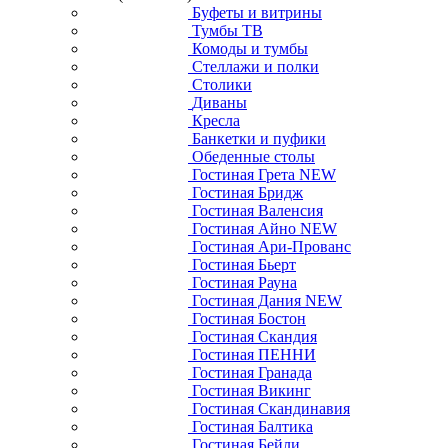
Буфеты и витрины
Тумбы ТВ
Комоды и тумбы
Стеллажи и полки
Столики
Диваны
Кресла
Банкетки и пуфики
Обеденные столы
Гостиная Грета NEW
Гостиная Бридж
Гостиная Валенсия
Гостиная Айно NEW
Гостиная Ари-Прованс
Гостиная Бьерт
Гостиная Рауна
Гостиная Дания NEW
Гостиная Бостон
Гостиная Скандия
Гостиная ПЕННИ
Гостиная Гранада
Гостиная Викинг
Гостиная Скандинавия
Гостиная Балтика
Гостиная Бейли