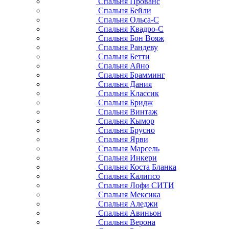
Спальня Прованс
Спальня Бейли
Спальня Ольса-С
Спальня Квадро-С
Спальня Бон Вояж
Спальня Рандеву
Спальня Бетти
Спальня Айно
Спальня Брамминг
Спальня Дания
Спальня Классик
Спальня Бридж
Спальня Винтаж
Спальня Кымор
Спальня Брусно
Спальня Ярви
Спальня Марсель
Спальня Инкери
Спальня Коста Бланка
Спальня Калипсо
Спальня Лофи СИТИ
Спальня Мексика
Спальня Аледжи
Спальня Авиньон
Спальня Верона