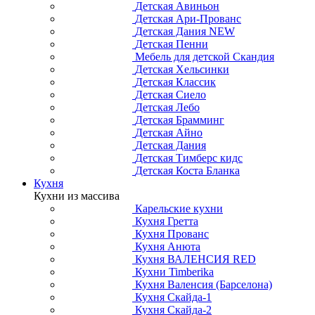
Детская Авиньон
Детская Ари-Прованс
Детская Дания NEW
Детская Пенни
Мебель для детской Скандия
Детская Хельсинки
Детская Классик
Детская Сиело
Детская Лебо
Детская Брамминг
Детская Айно
Детская Дания
Детская Тимберс кидс
Детская Коста Бланка
Кухня
Кухни из массива
Карельские кухни
Кухня Гретта
Кухня Прованс
Кухня Анюта
Кухня ВАЛЕНСИЯ RED
Кухни Timberika
Кухня Валенсия (Барселона)
Кухня Скайда-1
Кухня Скайда-2