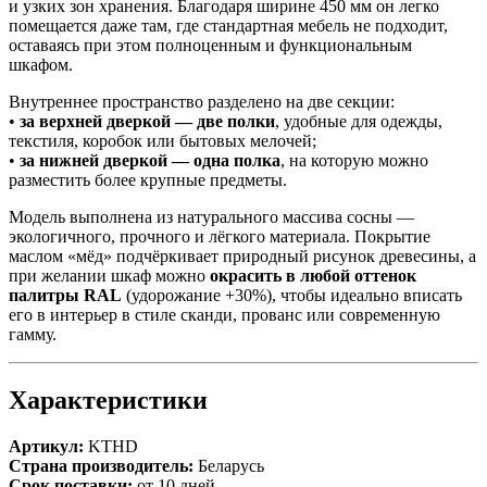
и узких зон хранения. Благодаря ширине 450 мм он легко
помещается даже там, где стандартная мебель не подходит,
оставаясь при этом полноценным и функциональным
шкафом.
Внутреннее пространство разделено на две секции:
•
за верхней дверкой — две полки
, удобные для одежды,
текстиля, коробок или бытовых мелочей;
•
за нижней дверкой — одна полка
, на которую можно
разместить более крупные предметы.
Модель выполнена из натурального массива сосны —
экологичного, прочного и лёгкого материала. Покрытие
маслом «мёд» подчёркивает природный рисунок древесины, а
при желании шкаф можно
окрасить в любой оттенок
палитры RAL
(удорожание +30%), чтобы идеально вписать
его в интерьер в стиле сканди, прованс или современную
гамму.
Характеристики
Артикул:
KTHD
Страна производитель:
Беларусь
Срок поставки:
от 10 дней