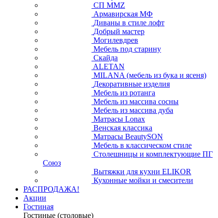
СП ММZ
Армавирская МФ
Диваны в стиле лофт
Добрый мастер
Могилевдрев
Мебель под старину
Скайда
ALETAN
MILANA (мебель из бука и ясеня)
Декоративные изделия
Мебель из ротанга
Мебель из массива сосны
Мебель из массива дуба
Матрасы Lonax
Венская классика
Матрасы BeautySON
Мебель в классическом стиле
Столешницы и комплектующие ПГ
Союз
Вытяжки для кухни ELIKOR
Кухонные мойки и смесители
РАСПРОДАЖА!
Акции
Гостиная
Гостиные (столовые)