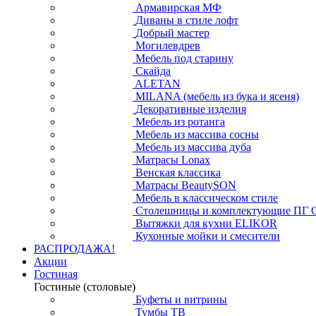
Армавирская МФ
Диваны в стиле лофт
Добрый мастер
Могилевдрев
Мебель под старину
Скайда
ALETAN
MILANA (мебель из бука и ясеня)
Декоративные изделия
Мебель из ротанга
Мебель из массива сосны
Мебель из массива дуба
Матрасы Lonax
Венская классика
Матрасы BeautySON
Мебель в классическом стиле
Столешницы и комплектующие ПГ 
Вытяжки для кухни ELIKOR
Кухонные мойки и смесители
РАСПРОДАЖА!
Акции
Гостиная
Гостиные (столовые)
Буфеты и витрины
Тумбы ТВ