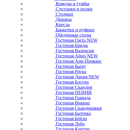
Комоды и тумбы
Стеллажи и полки
Столики
Диваны
Кресла
Банкетки и пуфики
Обеденные столы
Гостиная Грета NEW
Гостиная Бридж
Гостиная Валенсия
Гостиная Айно NEW
Гостиная Ари-Прованс
Гостиная Бьерт
Гостиная Рауна
Гостиная Дания NEW
Гостиная Бостон
Гостиная Скандия
Гостиная ПЕННИ
Гостиная Гранада
Гостиная Викинг
Гостиная Скандинавия
Гостиная Балтика
Гостиная Бейли
Гостиная Лебо
Гостиная Кантри