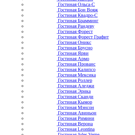
Гостиная Ольса-С
Гостиная Бон Вояж
Гостиная Квадро-С
Гостиная Брамминг
Гостиная Рандеву
Гостиная Форест
Гостиная Форест Графит
Гостиная Оникс
Гостиная Брусно
Гостиная Ярви
Гостиная Армо
Гостиная Прованс
Гостиная Калипсо
Гостиная Мексика
Гостиная Роллер
Гостиная Аледжи
Гостиная Эрика
Гостиная Сканди
Гостиная Кымор
Гостиная Мэнсон
Гостиная Авиньон
Гостиная Римини
Гостиная Верона
Гостиная Leontina
Гостиная Jules Verne