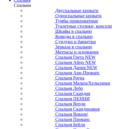
Спальня
Спальни
Двуспальные кровати
Односпальные кровати
Тумбы прикроватные
Туалетные столики, консоли
Шкафы в спальню
Комоды в спальню
Сундуки и банкетки
Зеркала в спальню
Матрасы и основания
Спальня Грета NEW
Спальня Айно NEW
Спальня Дания NEW
Спальня Ари-Прованс
Спальня Рауна
Спальня Мальта/Хельсинки
Спальня Лебо
Спальня Скандия
Спальня ПЕННИ
Спальня Верди
Спальня Скандинавия
Спальня Викинг
Спальня Прованс
Спальня Бейли