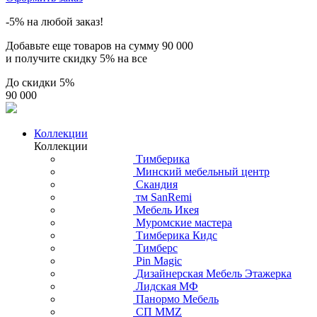
-5% на любой заказ!
Добавьте еще товаров на сумму
90 000
и получите скидку
5% на все
До скидки
5%
90 000
Коллекции
Коллекции
Тимберика
Минский мебельный центр
Скандия
тм SanRemi
Мебель Икея
Муромские мастера
Тимберика Кидс
Тимберс
Pin Magic
Дизайнерская Мебель Этажерка
Лидская МФ
Панормо Мебель
СП ММZ