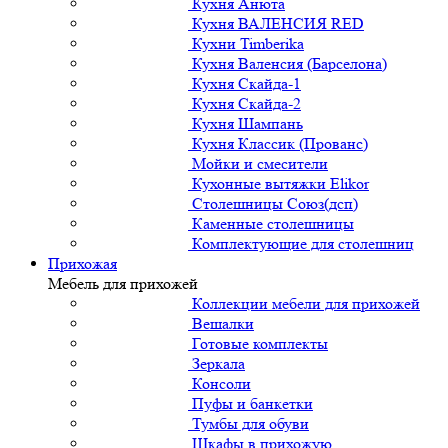
Кухня Анюта
Кухня ВАЛЕНСИЯ RED
Кухни Timberika
Кухня Валенсия (Барселона)
Кухня Скайда-1
Кухня Скайда-2
Кухня Шампань
Кухня Классик (Прованс)
Мойки и смесители
Кухонные вытяжки Elikor
Столешницы Союз(дсп)
Каменные столешницы
Комплектующие для столешниц
Прихожая
Мебель для прихожей
Коллекции мебели для прихожей
Вешалки
Готовые комплекты
Зеркала
Консоли
Пуфы и банкетки
Тумбы для обуви
Шкафы в прихожую