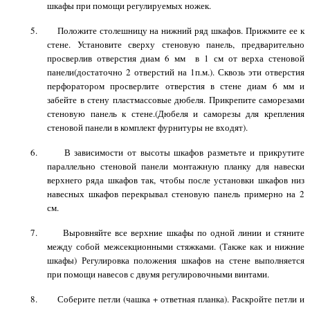
шкафы при помощи регулируемых ножек.
5. Положите столешницу на нижний ряд шкафов. Прижмите ее к
стене. Установите сверху стеновую панель, предварительно
просверлив отверстия диам
6 мм
в
1 см
от верха стеновой
панели(достаточно 2 отверстий на 1п.м.). Сквозь эти отверстия
перфоратором просверлите отверстия в стене диам
6 мм
и
забейте в стену пластмассовые дюбеля. Прикрепите саморезами
стеновую панель к стене.(Дюбеля и саморезы для крепления
стеновой панели в комплект фурнитуры не входят).
6. В зависимости от высоты шкафов разметьте и прикрутите
параллельно стеновой панели монтажную планку для навески
верхнего ряда шкафов так, чтобы после установки шкафов низ
навесных шкафов перекрывал стеновую панель примерно на
2
см
.
7. Выровняйте все верхние шкафы по одной линии и стяните
между собой межсекционными стяжками. (Также как и нижние
шкафы) Регулировка положения шкафов на стене выполняется
при помощи навесов с двумя регулировочными винтами.
8. Соберите петли (чашка + ответная планка). Раскройте петли и