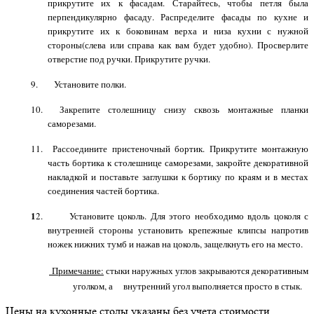
прикрутите их к фасадам. Старайтесь, чтобы петля была
перпендикулярно фасаду. Распределите фасады по кухне и
прикрутите их к боковинам верха и низа кухни с нужной
стороны(слева или справа как вам будет удобно). Просверлите
отверстие под ручки. Прикрутите ручки.
9. Установите полки.
10. Закрепите столешницу снизу сквозь монтажные планки
саморезами.
11. Рассоедините пристеночный бортик. Прикрутите монтажную
часть бортика к столешнице саморезами, закройте декоративной
накладкой и поставьте заглушки к бортику по краям и в местах
соединения частей бортика.
1
2. Установите цоколь. Для этого необходимо вдоль цоколя с
внутренней стороны установить крепежные клипсы напротив
ножек нижних тумб и нажав на цоколь, защелкнуть его на место.
Примечание:
стыки наружных углов закрываются декоративным
уголком, а внутренний угол выполняется просто в стык.
Цены на кухонные столы указаны без учета стоимости