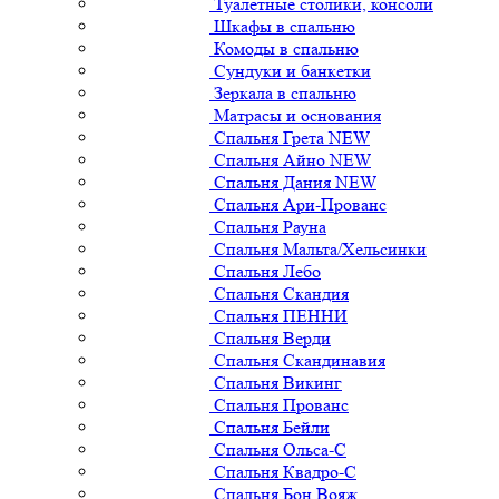
Туалетные столики, консоли
Шкафы в спальню
Комоды в спальню
Сундуки и банкетки
Зеркала в спальню
Матрасы и основания
Спальня Грета NEW
Спальня Айно NEW
Спальня Дания NEW
Спальня Ари-Прованс
Спальня Рауна
Спальня Мальта/Хельсинки
Спальня Лебо
Спальня Скандия
Спальня ПЕННИ
Спальня Верди
Спальня Скандинавия
Спальня Викинг
Спальня Прованс
Спальня Бейли
Спальня Ольса-С
Спальня Квадро-С
Спальня Бон Вояж