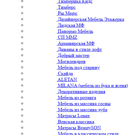
Тимберика Кидс
Тимберс
Pin Magic
Дизайнерская Мебель Этажерка
Лидская МФ
Панормо Мебель
СП ММZ
Армавирская МФ
Диваны в стиле лофт
Добрый мастер
Могилевдрев
Мебель под старину
Скайда
ALETAN
MILANA (мебель из бука и ясеня)
Декоративные изделия
Мебель из ротанга
Мебель из массива сосны
Мебель из массива дуба
Матрасы Lonax
Венская классика
Матрасы BeautySON
Мебель в классическом стиле