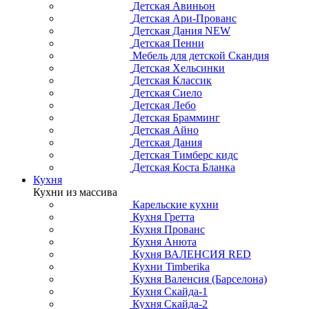
Детская Авиньон
Детская Ари-Прованс
Детская Дания NEW
Детская Пенни
Мебель для детской Скандия
Детская Хельсинки
Детская Классик
Детская Сиело
Детская Лебо
Детская Брамминг
Детская Айно
Детская Дания
Детская Тимберс кидс
Детская Коста Бланка
Кухня
Кухни из массива
Карельские кухни
Кухня Гретта
Кухня Прованс
Кухня Анюта
Кухня ВАЛЕНСИЯ RED
Кухни Timberika
Кухня Валенсия (Барселона)
Кухня Скайда-1
Кухня Скайда-2