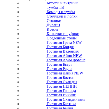
Буфеты и витрины
Тумбы ТВ
Комоды и тумбы
Стеллажи и полки
Столики
Диваны
Кресла
Банкетки и пуфики
Обеденные столы
Гостиная Грета NEW
Гостиная Бридж
Гостиная Валенсия
Гостиная Айно NEW
Гостиная Ари-Прованс
Гостиная Бьерт
Гостиная Рауна
Гостиная Дания NEW
Гостиная Бостон
Гостиная Скандия
Гостиная ПЕННИ
Гостиная Гранада
Гостиная Викинг
Гостиная Скандинавия
Гостиная Балтика
Гостиная Бейли