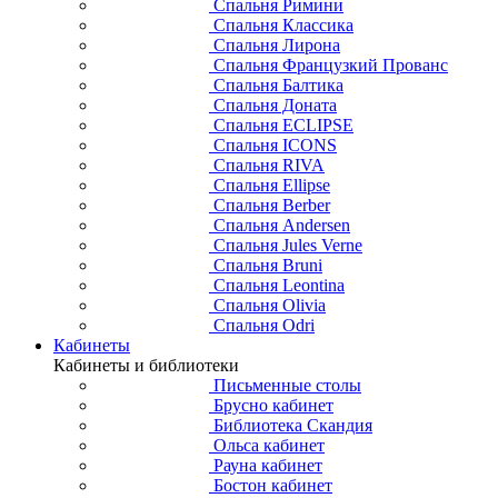
Спальня Римини
Спальня Классика
Спальня Лирона
Спальня Французкий Прованс
Спальня Балтика
Спальня Доната
Спальня ECLIPSE
Спальня ICONS
Спальня RIVA
Спальня Ellipse
Спальня Berber
Спальня Andersen
Спальня Jules Verne
Спальня Bruni
Спальня Leontina
Спальня Olivia
Спальня Odri
Кабинеты
Кабинеты и библиотеки
Письменные столы
Брусно кабинет
Библиотека Скандия
Ольса кабинет
Рауна кабинет
Бостон кабинет