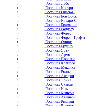
Гостиная Лебо
Гостиная Кантри
Гостиная Ольса-С
Гостиная Бон Вояж
Гостиная Квадро-С
Гостиная Брамминг
Гостиная Рандеву
Гостиная Форест
Гостиная Форест Графит
Гостиная Оникс
Гостиная Брусно
Гостиная Ярви
Гостиная Армо
Гостиная Прованс
Гостиная Калипсо
Гостиная Мексика
Гостиная Роллер
Гостиная Аледжи
Гостиная Эрика
Гостиная Сканди
Гостиная Кымор
Гостиная Мэнсон
Гостиная Авиньон
Гостиная Римини
Гостиная Верона