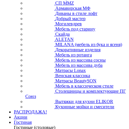
СП ММZ
Армавирская МФ
Диваны в стиле лофт
Добрый мастер
Могилевдрев
Мебель под старину
Скайда
ALETAN
MILANA (мебель из бука и ясеня)
Декоративные изделия
Мебель из ротанга
Мебель из массива сосны
Мебель из массива дуба
Матрасы Lonax
Венская классика
Матрасы BeautySON
Мебель в классическом стиле
Столешницы и комплектующие ПГ
Союз
Вытяжки для кухни ELIKOR
Кухонные мойки и смесители
РАСПРОДАЖА!
Акции
Гостиная
Гостиные (столовые)