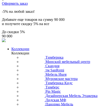
Оформить заказ
-5% на любой заказ!
Добавьте еще товаров на сумму
90 000
и получите скидку
5% на все
До скидки
5%
90 000
Коллекции
Коллекции
Тимберика
Минский мебельный центр
Скандия
тм SanRemi
Мебель Икея
Муромские мастера
Тимберика Кидс
Тимберс
Pin Magic
Дизайнерская Мебель Этажерка
Лидская МФ
Панормо Мебель