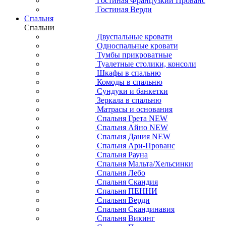
Гостиная Французкий Прованс
Гостиная Верди
Спальня
Спальни
Двуспальные кровати
Односпальные кровати
Тумбы прикроватные
Туалетные столики, консоли
Шкафы в спальню
Комоды в спальню
Сундуки и банкетки
Зеркала в спальню
Матрасы и основания
Спальня Грета NEW
Спальня Айно NEW
Спальня Дания NEW
Спальня Ари-Прованс
Спальня Рауна
Спальня Мальта/Хельсинки
Спальня Лебо
Спальня Скандия
Спальня ПЕННИ
Спальня Верди
Спальня Скандинавия
Спальня Викинг