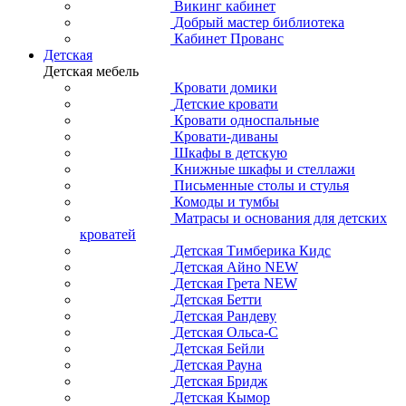
Викинг кабинет
Добрый мастер библиотека
Кабинет Прованс
Детская
Детская мебель
Кровати домики
Детские кровати
Кровати односпальные
Кровати-диваны
Шкафы в детскую
Книжные шкафы и стеллажи
Письменные столы и стулья
Комоды и тумбы
Матрасы и основания для детских
кроватей
Детская Тимберика Кидс
Детская Айно NEW
Детская Грета NEW
Детская Бетти
Детская Рандеву
Детская Ольса-С
Детская Бейли
Детская Рауна
Детская Бридж
Детская Кымор