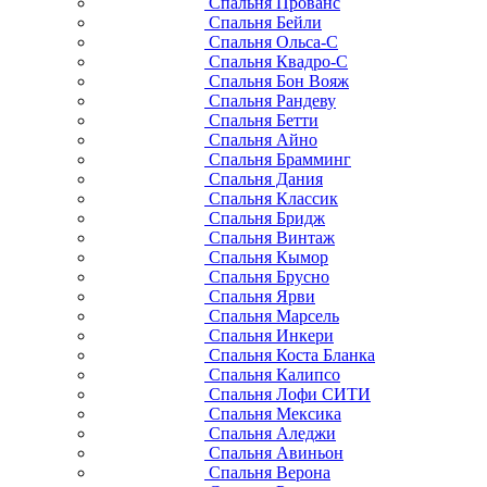
Спальня Прованс
Спальня Бейли
Спальня Ольса-С
Спальня Квадро-С
Спальня Бон Вояж
Спальня Рандеву
Спальня Бетти
Спальня Айно
Спальня Брамминг
Спальня Дания
Спальня Классик
Спальня Бридж
Спальня Винтаж
Спальня Кымор
Спальня Брусно
Спальня Ярви
Спальня Марсель
Спальня Инкери
Спальня Коста Бланка
Спальня Калипсо
Спальня Лофи СИТИ
Спальня Мексика
Спальня Аледжи
Спальня Авиньон
Спальня Верона