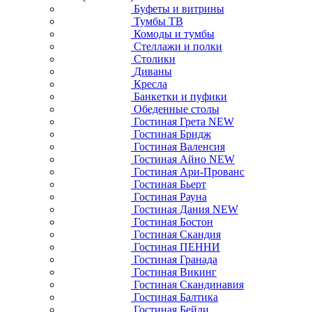
Буфеты и витрины
Тумбы ТВ
Комоды и тумбы
Стеллажи и полки
Столики
Диваны
Кресла
Банкетки и пуфики
Обеденные столы
Гостиная Грета NEW
Гостиная Бридж
Гостиная Валенсия
Гостиная Айно NEW
Гостиная Ари-Прованс
Гостиная Бьерт
Гостиная Рауна
Гостиная Дания NEW
Гостиная Бостон
Гостиная Скандия
Гостиная ПЕННИ
Гостиная Гранада
Гостиная Викинг
Гостиная Скандинавия
Гостиная Балтика
Гостиная Бейли