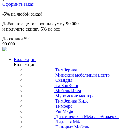
Оформить заказ
-5% на любой заказ!
Добавьте еще товаров на сумму
90 000
и получите скидку
5% на все
До скидки
5%
90 000
Коллекции
Коллекции
Тимберика
Минский мебельный центр
Скандия
тм SanRemi
Мебель Икея
Муромские мастера
Тимберика Кидс
Тимберс
Pin Magic
Дизайнерская Мебель Этажерка
Лидская МФ
Панормо Мебель