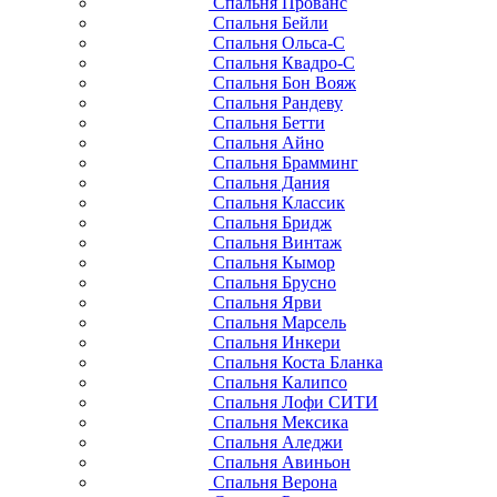
Спальня Прованс
Спальня Бейли
Спальня Ольса-С
Спальня Квадро-С
Спальня Бон Вояж
Спальня Рандеву
Спальня Бетти
Спальня Айно
Спальня Брамминг
Спальня Дания
Спальня Классик
Спальня Бридж
Спальня Винтаж
Спальня Кымор
Спальня Брусно
Спальня Ярви
Спальня Марсель
Спальня Инкери
Спальня Коста Бланка
Спальня Калипсо
Спальня Лофи СИТИ
Спальня Мексика
Спальня Аледжи
Спальня Авиньон
Спальня Верона