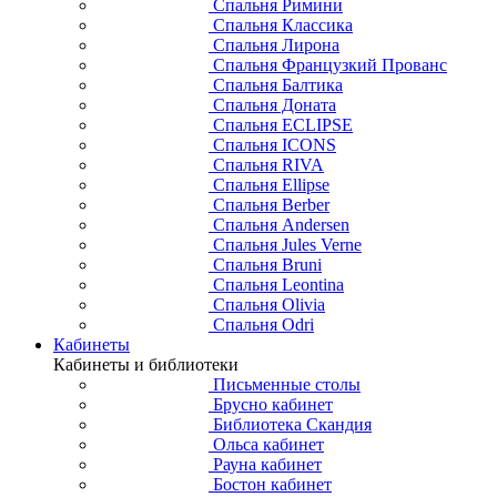
Спальня Римини
Спальня Классика
Спальня Лирона
Спальня Французкий Прованс
Спальня Балтика
Спальня Доната
Спальня ECLIPSE
Спальня ICONS
Спальня RIVA
Спальня Ellipse
Спальня Berber
Спальня Andersen
Спальня Jules Verne
Спальня Bruni
Спальня Leontina
Спальня Olivia
Спальня Odri
Кабинеты
Кабинеты и библиотеки
Письменные столы
Брусно кабинет
Библиотека Скандия
Ольса кабинет
Рауна кабинет
Бостон кабинет