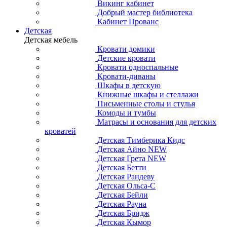
Викинг кабинет
Добрый мастер библиотека
Кабинет Прованс
Детская
Детская мебель
Кровати домики
Детские кровати
Кровати односпальные
Кровати-диваны
Шкафы в детскую
Книжные шкафы и стеллажи
Письменные столы и стулья
Комоды и тумбы
Матрасы и основания для детских
кроватей
Детская Тимберика Кидс
Детская Айно NEW
Детская Грета NEW
Детская Бетти
Детская Рандеву
Детская Ольса-С
Детская Бейли
Детская Рауна
Детская Бридж
Детская Кымор