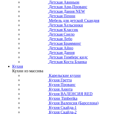
Детская Авиньон
Детская Ари-Прованс
Детская Дания NEW
Детская Пенни
Мебель для детской Скандия
Детская Хельсинки
Детская Классик
Детская Сиело
Детская Лебо
Детская Брамминг
Детская Айно
Детская Дания
Детская Тимберс кидс
Детская Коста Бланка
Кухня
Кухни из массива
Карельские кухни
Кухня Гретта
Кухня Прованс
Кухня Анюта
Кухня ВАЛЕНСИЯ RED
Кухни Timberika
Кухня Валенсия (Барселона)
Кухня Скайда-1
Кухня Скайда-2