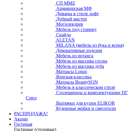
СП ММZ
Армавирская МФ
Диваны в стиле лофт
Добрый мастер
Могилевдрев
Мебель под старину
Скайда
ALETAN
MILANA (мебель из бука и ясеня)
Декоративные изделия
Мебель из ротанга
Мебель из массива сосны
Мебель из массива дуба
Матрасы Lonax
Венская классика
Матрасы BeautySON
Мебель в классическом стиле
Столешницы и комплектующие ПГ
Союз
Вытяжки для кухни ELIKOR
Кухонные мойки и смесители
РАСПРОДАЖА!
Акции
Гостиная
Гостиные (столовые)