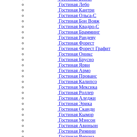
Гостиная Лебо
Гостиная Кантри
Гостиная Ольса-С
Гостиная Бон Вояж
Гостиная Квадро-С
Гостиная Брамминг
Гостиная Рандеву
Гостиная Форест
Гостиная Форест Графит
Гостиная Оникс
Гостиная Брусно
Гостиная Ярви
Гостиная Армо
Гостиная Прованс
Гостиная Калипсо
Гостиная Мексика
Гостиная Роллер
Гостиная Аледжи
Гостиная Эрика
Гостиная Сканди
Гостиная Кымор
Гостиная Мэнсон
Гостиная Авиньон
Гостиная Римини
Гостиная Верона