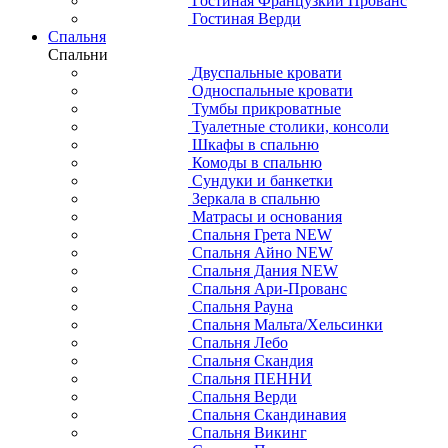
Гостиная Французкий Прованс
Гостиная Верди
Спальня
Спальни
Двуспальные кровати
Односпальные кровати
Тумбы прикроватные
Туалетные столики, консоли
Шкафы в спальню
Комоды в спальню
Сундуки и банкетки
Зеркала в спальню
Матрасы и основания
Спальня Грета NEW
Спальня Айно NEW
Спальня Дания NEW
Спальня Ари-Прованс
Спальня Рауна
Спальня Мальта/Хельсинки
Спальня Лебо
Спальня Скандия
Спальня ПЕННИ
Спальня Верди
Спальня Скандинавия
Спальня Викинг