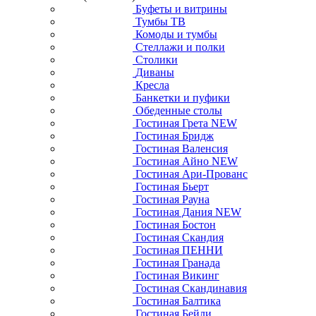
Буфеты и витрины
Тумбы ТВ
Комоды и тумбы
Стеллажи и полки
Столики
Диваны
Кресла
Банкетки и пуфики
Обеденные столы
Гостиная Грета NEW
Гостиная Бридж
Гостиная Валенсия
Гостиная Айно NEW
Гостиная Ари-Прованс
Гостиная Бьерт
Гостиная Рауна
Гостиная Дания NEW
Гостиная Бостон
Гостиная Скандия
Гостиная ПЕННИ
Гостиная Гранада
Гостиная Викинг
Гостиная Скандинавия
Гостиная Балтика
Гостиная Бейли