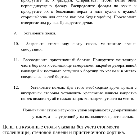
прикрутите их к фасадам. Старайтесь, чтобы петля была
перпендикулярно фасаду. Распределите фасады по кухне и
прикрутите их к боковинам верха и низа кухни с нужной
стороны(слева или справа как вам будет удобно). Просверлите
отверстие под ручки. Прикрутите ручки.
9. Установите полки.
10. Закрепите столешницу снизу сквозь монтажные планки
саморезами.
11. Рассоедините пристеночный бортик. Прикрутите монтажную
часть бортика к столешнице саморезами, закройте декоративной
накладкой и поставьте заглушки к бортику по краям и в местах
соединения частей бортика.
1
2. Установите цоколь. Для этого необходимо вдоль цоколя с
внутренней стороны установить крепежные клипсы напротив
ножек нижних тумб и нажав на цоколь, защелкнуть его на место.
Примечание:
стыки наружных углов закрываются декоративным
уголком, а внутренний угол выполняется просто в стык.
Цены на кухонные столы указаны без учета стоимости
столешницы, стеновой панели и пристеночного бортика.