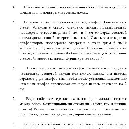
4. Выставьте горизонтально по уровню собранные между собой
шкафы при помощи регулируемых ножек.
5. Положите столешницу на нижний ряд шкафов. Прижмите ее к
стене. Установите сверху стеновую панель, предварительно
просверлив отверстия диам
6 мм
в
1 см
от верха стеновой
панели(достаточно 2 отверстий на 1п.м.). Сквозь эти отверстия
перфоратором просверлите отверстия в стене диам
6 мм
и
забейте в стену пластмассовые дюбеля. Прикрепите саморезами
стеновую панель к стене.(Дюбеля и саморезы для крепления
стеновой панели в комплект фурнитуры не входят).
6. В зависимости от высоты шкафов разметьте и прикрутите
параллельно стеновой панели монтажную планку для навески
верхнего ряда шкафов так, чтобы после установки шкафов низ
навесных шкафов перекрывал стеновую панель примерно на
2
см
.
7. Выровняйте все верхние шкафы по одной линии и стяните
между собой межсекционными стяжками. (Также как и нижние
шкафы) Регулировка положения шкафов на стене выполняется
при помощи навесов с двумя регулировочными винтами.
8. Соберите петли (чашка + ответная планка). Раскройте петли и