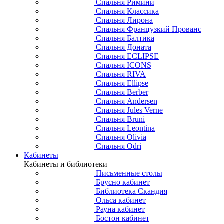
Спальня Римини
Спальня Классика
Спальня Лирона
Спальня Французкий Прованс
Спальня Балтика
Спальня Доната
Спальня ECLIPSE
Спальня ICONS
Спальня RIVA
Спальня Ellipse
Спальня Berber
Спальня Andersen
Спальня Jules Verne
Спальня Bruni
Спальня Leontina
Спальня Olivia
Спальня Odri
Кабинеты
Кабинеты и библиотеки
Письменные столы
Брусно кабинет
Библиотека Скандия
Ольса кабинет
Рауна кабинет
Бостон кабинет