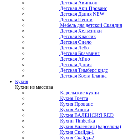
Детская Авиньон
Детская Ари-Прованс
Детская Дания NEW
Детская Пенни
Мебель для детской Скандия
Детская Хельсинки
Детская Классик
Детская Сиело
Детская Лебо
Детская Брамминг
Детская Айно
Детская Дания
Детская Тимберс кидс
Детская Коста Бланка
Кухня
Кухни из массива
Карельские кухни
Кухня Гретта
Кухня Прованс
Кухня Анюта
Кухня ВАЛЕНСИЯ RED
Кухни Timberika
Кухня Валенсия (Барселона)
Кухня Скайда-1
Кухня Скайда-2