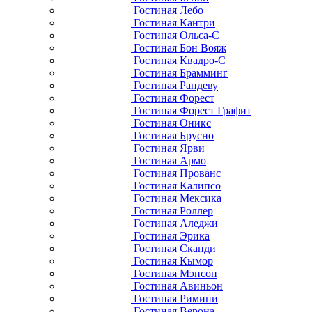
Гостиная Лебо
Гостиная Кантри
Гостиная Ольса-С
Гостиная Бон Вояж
Гостиная Квадро-С
Гостиная Брамминг
Гостиная Рандеву
Гостиная Форест
Гостиная Форест Графит
Гостиная Оникс
Гостиная Брусно
Гостиная Ярви
Гостиная Армо
Гостиная Прованс
Гостиная Калипсо
Гостиная Мексика
Гостиная Роллер
Гостиная Аледжи
Гостиная Эрика
Гостиная Сканди
Гостиная Кымор
Гостиная Мэнсон
Гостиная Авиньон
Гостиная Римини
Гостиная Верона