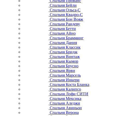
Спальня Прованс
Спальня Бейли
Спальня Ольса-С
Спальня Квадро-С
Спальня Бон Вояж
Спальня Рандеву
Спальня Бетти
Спальня Айно
Спальня Брамминг
Спальня Дания
Спальня Классик
Спальня Бридж
Спальня Винтаж
Спальня Кымор
Спальня Брусно
Спальня Ярви
Спальня Марсель
Спальня Инкери
Спальня Коста Бланка
Спальня Калипсо
Спальня Лофи СИТИ
Спальня Мексика
Спальня Аледжи
Спальня Авиньон
Спальня Верона