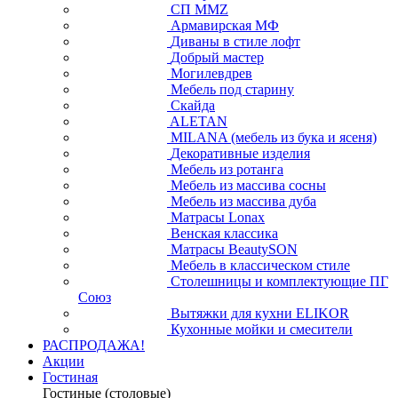
СП ММZ
Армавирская МФ
Диваны в стиле лофт
Добрый мастер
Могилевдрев
Мебель под старину
Скайда
ALETAN
MILANA (мебель из бука и ясеня)
Декоративные изделия
Мебель из ротанга
Мебель из массива сосны
Мебель из массива дуба
Матрасы Lonax
Венская классика
Матрасы BeautySON
Мебель в классическом стиле
Столешницы и комплектующие ПГ
Союз
Вытяжки для кухни ELIKOR
Кухонные мойки и смесители
РАСПРОДАЖА!
Акции
Гостиная
Гостиные (столовые)