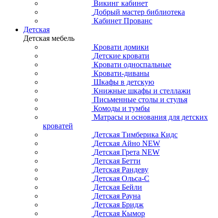
Викинг кабинет
Добрый мастер библиотека
Кабинет Прованс
Детская
Детская мебель
Кровати домики
Детские кровати
Кровати односпальные
Кровати-диваны
Шкафы в детскую
Книжные шкафы и стеллажи
Письменные столы и стулья
Комоды и тумбы
Матрасы и основания для детских
кроватей
Детская Тимберика Кидс
Детская Айно NEW
Детская Грета NEW
Детская Бетти
Детская Рандеву
Детская Ольса-С
Детская Бейли
Детская Рауна
Детская Бридж
Детская Кымор