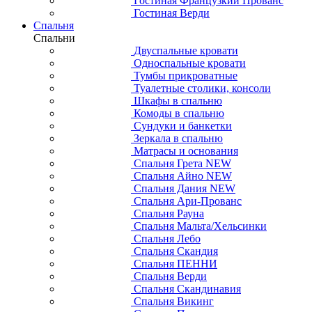
Гостиная Французкий Прованс
Гостиная Верди
Спальня
Спальни
Двуспальные кровати
Односпальные кровати
Тумбы прикроватные
Туалетные столики, консоли
Шкафы в спальню
Комоды в спальню
Сундуки и банкетки
Зеркала в спальню
Матрасы и основания
Спальня Грета NEW
Спальня Айно NEW
Спальня Дания NEW
Спальня Ари-Прованс
Спальня Рауна
Спальня Мальта/Хельсинки
Спальня Лебо
Спальня Скандия
Спальня ПЕННИ
Спальня Верди
Спальня Скандинавия
Спальня Викинг