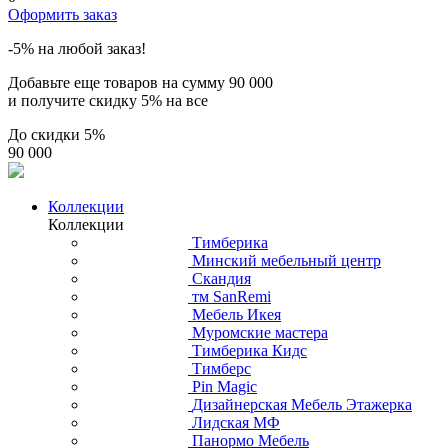
Оформить заказ
-5% на любой заказ!
Добавьте еще товаров на сумму
90 000
и получите скидку
5% на все
До скидки
5%
90 000
Коллекции
Коллекции
Тимберика
Минский мебельный центр
Скандия
тм SanRemi
Мебель Икея
Муромские мастера
Тимберика Кидс
Тимберс
Pin Magic
Дизайнерская Мебель Этажерка
Лидская МФ
Панормо Мебель