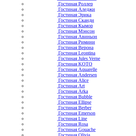
Гостиная Роллер
Гостиная Аледжи
Гостиная Эрика
Гостиная Сканди
Гостиная Кымор
Гостиная Мэнсон
Гостиная Авиньон
Гостиная Римини
Гостиная Верона
Гостиная Leontina
Гостиная Jules Verne
Гостиная KOTO
Гостиная Aquarelle
Гостиная Andersen
Гостиная Alice
Гостиная Art
Гостиная Arka
Гостиная Bubble
Гостиная Ellipse
Гостиная Berber
Гостиная Emerson
Гостиная Line
Гостиная Rosa
Гостиная Gouache
Гостиная Olivia