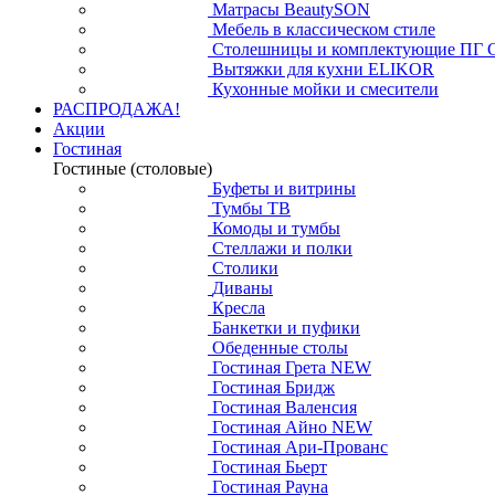
Матрасы BeautySON
Мебель в классическом стиле
Столешницы и комплектующие ПГ 
Вытяжки для кухни ELIKOR
Кухонные мойки и смесители
РАСПРОДАЖА!
Акции
Гостиная
Гостиные (столовые)
Буфеты и витрины
Тумбы ТВ
Комоды и тумбы
Стеллажи и полки
Столики
Диваны
Кресла
Банкетки и пуфики
Обеденные столы
Гостиная Грета NEW
Гостиная Бридж
Гостиная Валенсия
Гостиная Айно NEW
Гостиная Ари-Прованс
Гостиная Бьерт
Гостиная Рауна