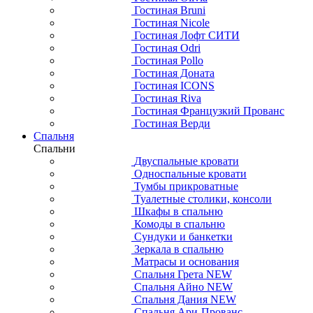
Гостиная Bruni
Гостиная Nicole
Гостиная Лофт СИТИ
Гостиная Odri
Гостиная Pollo
Гостиная Доната
Гостиная ICONS
Гостиная Riva
Гостиная Французкий Прованс
Гостиная Верди
Спальня
Спальни
Двуспальные кровати
Односпальные кровати
Тумбы прикроватные
Туалетные столики, консоли
Шкафы в спальню
Комоды в спальню
Сундуки и банкетки
Зеркала в спальню
Матрасы и основания
Спальня Грета NEW
Спальня Айно NEW
Спальня Дания NEW
Спальня Ари-Прованс