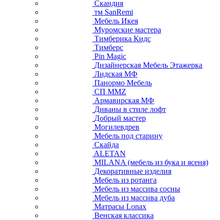
Скандия
тм SanRemi
Мебель Икея
Муромские мастера
Тимберика Кидс
Тимберс
Pin Magic
Дизайнерская Мебель Этажерка
Лидская МФ
Панормо Мебель
СП ММZ
Армавирская МФ
Диваны в стиле лофт
Добрый мастер
Могилевдрев
Мебель под старину
Скайда
ALETAN
MILANA (мебель из бука и ясеня)
Декоративные изделия
Мебель из ротанга
Мебель из массива сосны
Мебель из массива дуба
Матрасы Lonax
Венская классика