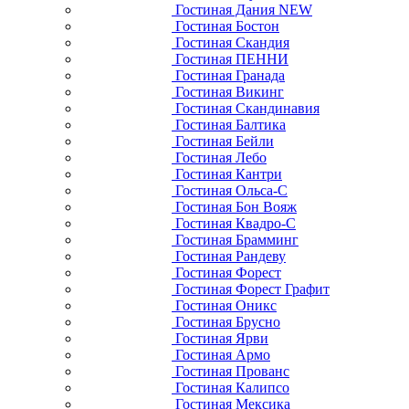
Гостиная Дания NEW
Гостиная Бостон
Гостиная Скандия
Гостиная ПЕННИ
Гостиная Гранада
Гостиная Викинг
Гостиная Скандинавия
Гостиная Балтика
Гостиная Бейли
Гостиная Лебо
Гостиная Кантри
Гостиная Ольса-С
Гостиная Бон Вояж
Гостиная Квадро-С
Гостиная Брамминг
Гостиная Рандеву
Гостиная Форест
Гостиная Форест Графит
Гостиная Оникс
Гостиная Брусно
Гостиная Ярви
Гостиная Армо
Гостиная Прованс
Гостиная Калипсо
Гостиная Мексика