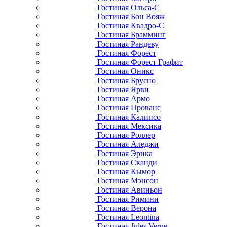
Гостиная Ольса-С
Гостиная Бон Вояж
Гостиная Квадро-С
Гостиная Брамминг
Гостиная Рандеву
Гостиная Форест
Гостиная Форест Графит
Гостиная Оникс
Гостиная Брусно
Гостиная Ярви
Гостиная Армо
Гостиная Прованс
Гостиная Калипсо
Гостиная Мексика
Гостиная Роллер
Гостиная Аледжи
Гостиная Эрика
Гостиная Сканди
Гостиная Кымор
Гостиная Мэнсон
Гостиная Авиньон
Гостиная Римини
Гостиная Верона
Гостиная Leontina
Гостиная Jules Verne