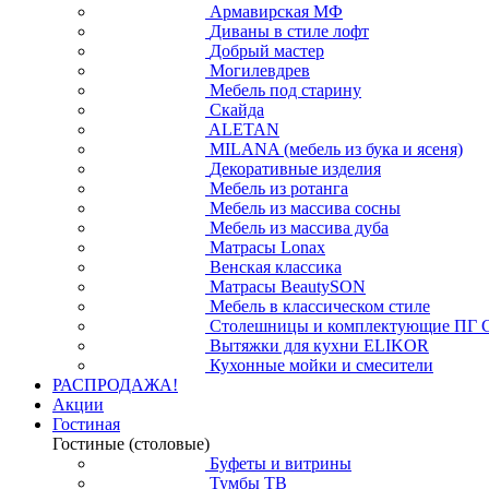
Армавирская МФ
Диваны в стиле лофт
Добрый мастер
Могилевдрев
Мебель под старину
Скайда
ALETAN
MILANA (мебель из бука и ясеня)
Декоративные изделия
Мебель из ротанга
Мебель из массива сосны
Мебель из массива дуба
Матрасы Lonax
Венская классика
Матрасы BeautySON
Мебель в классическом стиле
Столешницы и комплектующие ПГ 
Вытяжки для кухни ELIKOR
Кухонные мойки и смесители
РАСПРОДАЖА!
Акции
Гостиная
Гостиные (столовые)
Буфеты и витрины
Тумбы ТВ