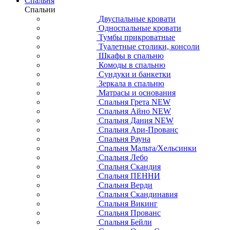
Спальня
Спальни
Двуспальные кровати
Односпальные кровати
Тумбы прикроватные
Туалетные столики, консоли
Шкафы в спальню
Комоды в спальню
Сундуки и банкетки
Зеркала в спальню
Матрасы и основания
Спальня Грета NEW
Спальня Айно NEW
Спальня Дания NEW
Спальня Ари-Прованс
Спальня Рауна
Спальня Мальта/Хельсинки
Спальня Лебо
Спальня Скандия
Спальня ПЕННИ
Спальня Верди
Спальня Скандинавия
Спальня Викинг
Спальня Прованс
Спальня Бейли