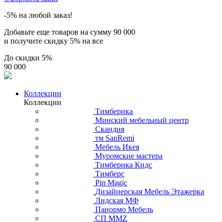
-5% на любой заказ!
Добавьте еще товаров на сумму
90 000
и получите скидку
5% на все
До скидки
5%
90 000
Коллекции
Коллекции
Тимберика
Минский мебельный центр
Скандия
тм SanRemi
Мебель Икея
Муромские мастера
Тимберика Кидс
Тимберс
Pin Magic
Дизайнерская Мебель Этажерка
Лидская МФ
Панормо Мебель
СП ММZ