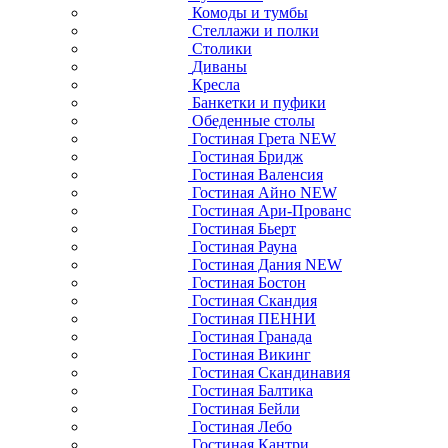
Комоды и тумбы
Стеллажи и полки
Столики
Диваны
Кресла
Банкетки и пуфики
Обеденные столы
Гостиная Грета NEW
Гостиная Бридж
Гостиная Валенсия
Гостиная Айно NEW
Гостиная Ари-Прованс
Гостиная Бьерт
Гостиная Рауна
Гостиная Дания NEW
Гостиная Бостон
Гостиная Скандия
Гостиная ПЕННИ
Гостиная Гранада
Гостиная Викинг
Гостиная Скандинавия
Гостиная Балтика
Гостиная Бейли
Гостиная Лебо
Гостиная Кантри