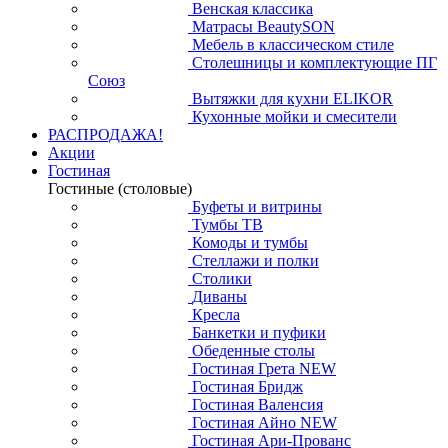
Венская классика
Матрасы BeautySON
Мебель в классическом стиле
Столешницы и комплектующие ПГ
Союз
Вытяжки для кухни ELIKOR
Кухонные мойки и смесители
РАСПРОДАЖА!
Акции
Гостиная
Гостиные (столовые)
Буфеты и витрины
Тумбы ТВ
Комоды и тумбы
Стеллажи и полки
Столики
Диваны
Кресла
Банкетки и пуфики
Обеденные столы
Гостиная Грета NEW
Гостиная Бридж
Гостиная Валенсия
Гостиная Айно NEW
Гостиная Ари-Прованс