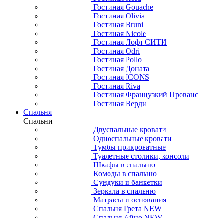
Гостиная Gouache
Гостиная Olivia
Гостиная Bruni
Гостиная Nicole
Гостиная Лофт СИТИ
Гостиная Odri
Гостиная Pollo
Гостиная Доната
Гостиная ICONS
Гостиная Riva
Гостиная Французкий Прованс
Гостиная Верди
Спальня
Спальни
Двуспальные кровати
Односпальные кровати
Тумбы прикроватные
Туалетные столики, консоли
Шкафы в спальню
Комоды в спальню
Сундуки и банкетки
Зеркала в спальню
Матрасы и основания
Спальня Грета NEW
Спальня Айно NEW