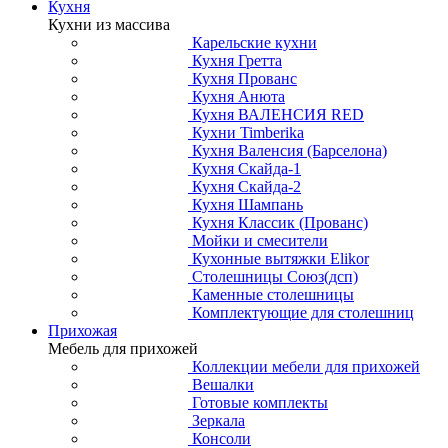
Кухня
Кухни из массива
Карельские кухни
Кухня Гретта
Кухня Прованс
Кухня Анюта
Кухня ВАЛЕНСИЯ RED
Кухни Timberika
Кухня Валенсия (Барселона)
Кухня Скайда-1
Кухня Скайда-2
Кухня Шампань
Кухня Классик (Прованс)
Мойки и смесители
Кухонные вытяжки Elikor
Столешницы Союз(дсп)
Каменные столешницы
Комплектующие для столешниц
Прихожая
Мебель для прихожей
Коллекции мебели для прихожей
Вешалки
Готовые комплекты
Зеркала
Консоли