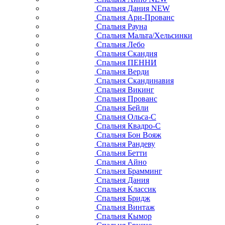
Спальня Дания NEW
Спальня Ари-Прованс
Спальня Рауна
Спальня Мальта/Хельсинки
Спальня Лебо
Спальня Скандия
Спальня ПЕННИ
Спальня Верди
Спальня Скандинавия
Спальня Викинг
Спальня Прованс
Спальня Бейли
Спальня Ольса-С
Спальня Квадро-С
Спальня Бон Вояж
Спальня Рандеву
Спальня Бетти
Спальня Айно
Спальня Брамминг
Спальня Дания
Спальня Классик
Спальня Бридж
Спальня Винтаж
Спальня Кымор