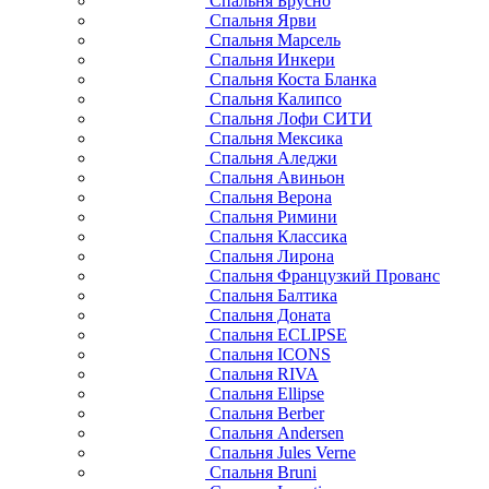
Спальня Брусно
Спальня Ярви
Спальня Марсель
Спальня Инкери
Спальня Коста Бланка
Спальня Калипсо
Спальня Лофи СИТИ
Спальня Мексика
Спальня Аледжи
Спальня Авиньон
Спальня Верона
Спальня Римини
Спальня Классика
Спальня Лирона
Спальня Французкий Прованс
Спальня Балтика
Спальня Доната
Спальня ECLIPSE
Спальня ICONS
Спальня RIVA
Спальня Ellipse
Спальня Berber
Спальня Andersen
Спальня Jules Verne
Спальня Bruni