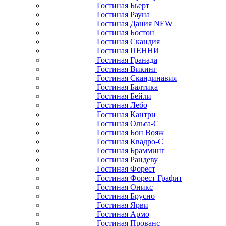
Гостиная Бьерт
Гостиная Рауна
Гостиная Дания NEW
Гостиная Бостон
Гостиная Скандия
Гостиная ПЕННИ
Гостиная Гранада
Гостиная Викинг
Гостиная Скандинавия
Гостиная Балтика
Гостиная Бейли
Гостиная Лебо
Гостиная Кантри
Гостиная Ольса-С
Гостиная Бон Вояж
Гостиная Квадро-С
Гостиная Брамминг
Гостиная Рандеву
Гостиная Форест
Гостиная Форест Графит
Гостиная Оникс
Гостиная Брусно
Гостиная Ярви
Гостиная Армо
Гостиная Прованс