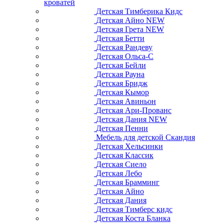
кроватей
Детская Тимберика Кидс
Детская Айно NEW
Детская Грета NEW
Детская Бетти
Детская Рандеву
Детская Ольса-С
Детская Бейли
Детская Рауна
Детская Бридж
Детская Кымор
Детская Авиньон
Детская Ари-Прованс
Детская Дания NEW
Детская Пенни
Мебель для детской Скандия
Детская Хельсинки
Детская Классик
Детская Сиело
Детская Лебо
Детская Брамминг
Детская Айно
Детская Дания
Детская Тимберс кидс
Детская Коста Бланка