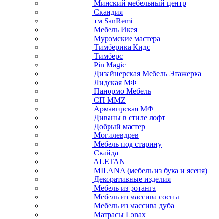
Минский мебельный центр
Скандия
тм SanRemi
Мебель Икея
Муромские мастера
Тимберика Кидс
Тимберс
Pin Magic
Дизайнерская Мебель Этажерка
Лидская МФ
Панормо Мебель
СП ММZ
Армавирская МФ
Диваны в стиле лофт
Добрый мастер
Могилевдрев
Мебель под старину
Скайда
ALETAN
MILANA (мебель из бука и ясеня)
Декоративные изделия
Мебель из ротанга
Мебель из массива сосны
Мебель из массива дуба
Матрасы Lonax