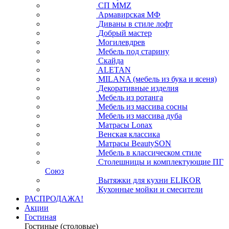
СП ММZ
Армавирская МФ
Диваны в стиле лофт
Добрый мастер
Могилевдрев
Мебель под старину
Скайда
ALETAN
MILANA (мебель из бука и ясеня)
Декоративные изделия
Мебель из ротанга
Мебель из массива сосны
Мебель из массива дуба
Матрасы Lonax
Венская классика
Матрасы BeautySON
Мебель в классическом стиле
Столешницы и комплектующие ПГ
Союз
Вытяжки для кухни ELIKOR
Кухонные мойки и смесители
РАСПРОДАЖА!
Акции
Гостиная
Гостиные (столовые)