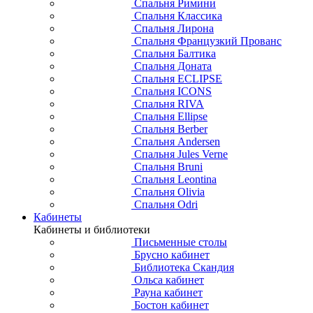
Спальня Римини
Спальня Классика
Спальня Лирона
Спальня Французкий Прованс
Спальня Балтика
Спальня Доната
Спальня ECLIPSE
Спальня ICONS
Спальня RIVA
Спальня Ellipse
Спальня Berber
Спальня Andersen
Спальня Jules Verne
Спальня Bruni
Спальня Leontina
Спальня Olivia
Спальня Odri
Кабинеты
Кабинеты и библиотеки
Письменные столы
Брусно кабинет
Библиотека Скандия
Ольса кабинет
Рауна кабинет
Бостон кабинет