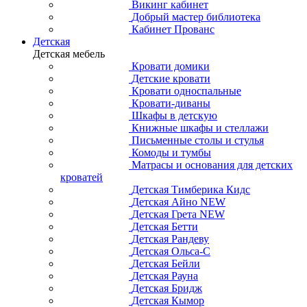
Викинг кабинет
Добрый мастер библиотека
Кабинет Прованс
Детская
Детская мебель
Кровати домики
Детские кровати
Кровати односпальные
Кровати-диваны
Шкафы в детскую
Книжные шкафы и стеллажи
Письменные столы и стулья
Комоды и тумбы
Матрасы и основания для детских
кроватей
Детская Тимберика Кидс
Детская Айно NEW
Детская Грета NEW
Детская Бетти
Детская Рандеву
Детская Ольса-С
Детская Бейли
Детская Рауна
Детская Бридж
Детская Кымор