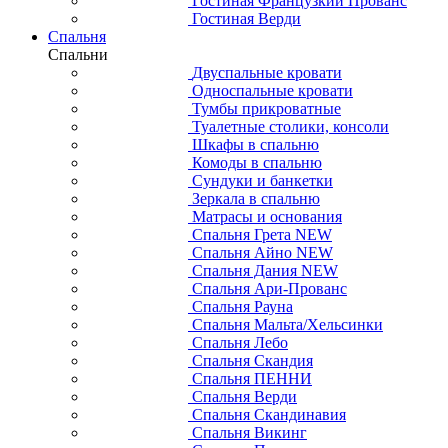
Гостиная Французкий Прованс
Гостиная Верди
Спальня
Спальни
Двуспальные кровати
Односпальные кровати
Тумбы прикроватные
Туалетные столики, консоли
Шкафы в спальню
Комоды в спальню
Сундуки и банкетки
Зеркала в спальню
Матрасы и основания
Спальня Грета NEW
Спальня Айно NEW
Спальня Дания NEW
Спальня Ари-Прованс
Спальня Рауна
Спальня Мальта/Хельсинки
Спальня Лебо
Спальня Скандия
Спальня ПЕННИ
Спальня Верди
Спальня Скандинавия
Спальня Викинг