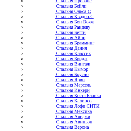
Спальня Прованс
Спальня Бейли
Спальня Ольса-С
Спальня Квадро-С
Спальня Бон Вояж
Спальня Рандеву
Спальня Бетти
Спальня Айно
Спальня Брамминг
Спальня Дания
Спальня Классик
Спальня Бридж
Спальня Винтаж
Спальня Кымор
Спальня Брусно
Спальня Ярви
Спальня Марсель
Спальня Инкери
Спальня Коста Бланка
Спальня Калипсо
Спальня Лофи СИТИ
Спальня Мексика
Спальня Аледжи
Спальня Авиньон
Спальня Верона