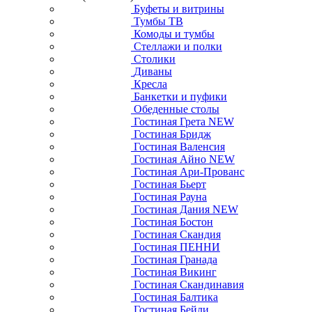
Буфеты и витрины
Тумбы ТВ
Комоды и тумбы
Стеллажи и полки
Столики
Диваны
Кресла
Банкетки и пуфики
Обеденные столы
Гостиная Грета NEW
Гостиная Бридж
Гостиная Валенсия
Гостиная Айно NEW
Гостиная Ари-Прованс
Гостиная Бьерт
Гостиная Рауна
Гостиная Дания NEW
Гостиная Бостон
Гостиная Скандия
Гостиная ПЕННИ
Гостиная Гранада
Гостиная Викинг
Гостиная Скандинавия
Гостиная Балтика
Гостиная Бейли