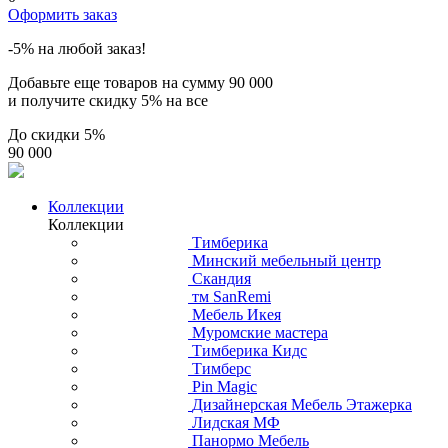
Оформить заказ
-5% на любой заказ!
Добавьте еще товаров на сумму
90 000
и получите скидку
5% на все
До скидки
5%
90 000
Коллекции
Коллекции
Тимберика
Минский мебельный центр
Скандия
тм SanRemi
Мебель Икея
Муромские мастера
Тимберика Кидс
Тимберс
Pin Magic
Дизайнерская Мебель Этажерка
Лидская МФ
Панормо Мебель