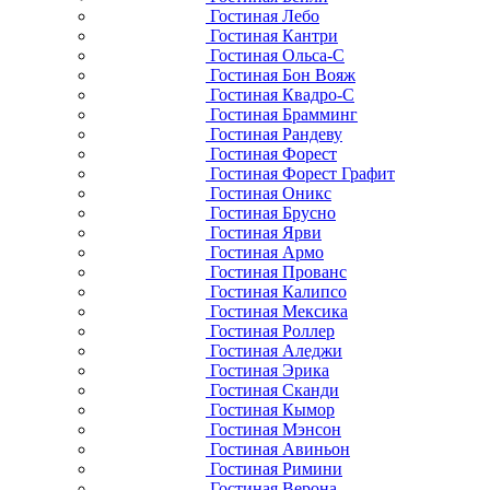
Гостиная Лебо
Гостиная Кантри
Гостиная Ольса-С
Гостиная Бон Вояж
Гостиная Квадро-С
Гостиная Брамминг
Гостиная Рандеву
Гостиная Форест
Гостиная Форест Графит
Гостиная Оникс
Гостиная Брусно
Гостиная Ярви
Гостиная Армо
Гостиная Прованс
Гостиная Калипсо
Гостиная Мексика
Гостиная Роллер
Гостиная Аледжи
Гостиная Эрика
Гостиная Сканди
Гостиная Кымор
Гостиная Мэнсон
Гостиная Авиньон
Гостиная Римини
Гостиная Верона