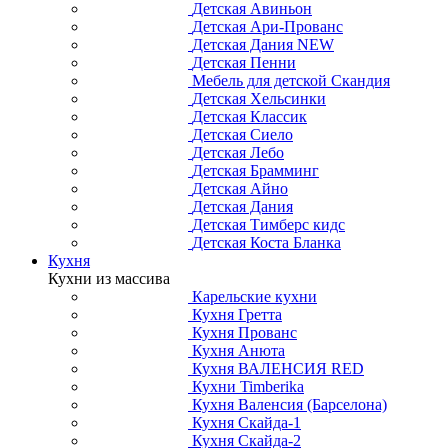
Детская Авиньон
Детская Ари-Прованс
Детская Дания NEW
Детская Пенни
Мебель для детской Скандия
Детская Хельсинки
Детская Классик
Детская Сиело
Детская Лебо
Детская Брамминг
Детская Айно
Детская Дания
Детская Тимберс кидс
Детская Коста Бланка
Кухня
Кухни из массива
Карельские кухни
Кухня Гретта
Кухня Прованс
Кухня Анюта
Кухня ВАЛЕНСИЯ RED
Кухни Timberika
Кухня Валенсия (Барселона)
Кухня Скайда-1
Кухня Скайда-2