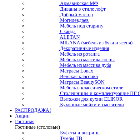
Армавирская МФ
Диваны в стиле лофт
Добрый мастер
Могилевдрев
Мебель под старину
Скайда
ALETAN
MILANA (мебель из бука и ясеня)
Декоративные изделия
Мебель из ротанга
Мебель из массива сосны
Мебель из массива дуба
Матрасы Lonax
Венская классика
Матрасы BeautySON
Мебель в классическом стиле
Столешницы и комплектующие ПГ 
Вытяжки для кухни ELIKOR
Кухонные мойки и смесители
РАСПРОДАЖА!
Акции
Гостиная
Гостиные (столовые)
Буфеты и витрины
Тумбы ТВ