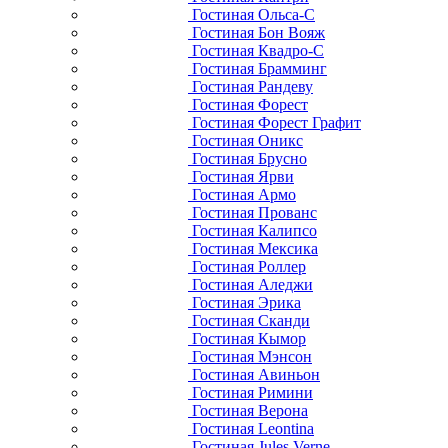
Гостиная Ольса-С
Гостиная Бон Вояж
Гостиная Квадро-С
Гостиная Брамминг
Гостиная Рандеву
Гостиная Форест
Гостиная Форест Графит
Гостиная Оникс
Гостиная Брусно
Гостиная Ярви
Гостиная Армо
Гостиная Прованс
Гостиная Калипсо
Гостиная Мексика
Гостиная Роллер
Гостиная Аледжи
Гостиная Эрика
Гостиная Сканди
Гостиная Кымор
Гостиная Мэнсон
Гостиная Авиньон
Гостиная Римини
Гостиная Верона
Гостиная Leontina
Гостиная Jules Verne