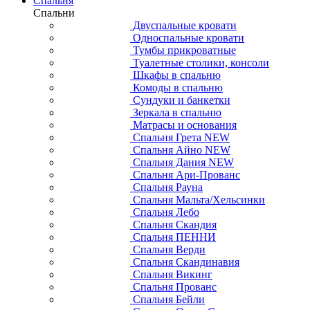
Спальня
Спальни
Двуспальные кровати
Односпальные кровати
Тумбы прикроватные
Туалетные столики, консоли
Шкафы в спальню
Комоды в спальню
Сундуки и банкетки
Зеркала в спальню
Матрасы и основания
Спальня Грета NEW
Спальня Айно NEW
Спальня Дания NEW
Спальня Ари-Прованс
Спальня Рауна
Спальня Мальта/Хельсинки
Спальня Лебо
Спальня Скандия
Спальня ПЕННИ
Спальня Верди
Спальня Скандинавия
Спальня Викинг
Спальня Прованс
Спальня Бейли