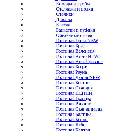
Комоды и тумбы
Стеллажи и полки
Столики
Диваны
Кресла
Банкетки и пуфики
Обеденные столы
Гостиная Грета NEW
Гостиная Бридж
Гостиная Валенсия
Гостиная Айно NEW
Гостиная Ари-Прованс
Гостиная Бьерт
Гостиная Рауна
Гостиная Дания NEW
Гостиная Бостон
Гостиная Скандия
Гостиная ПЕННИ
Гостиная Гранада
Гостиная Викинг
Гостиная Скандинавия
Гостиная Балтика
Гостиная Бейли
Гостиная Лебо
Гостиная Кантри