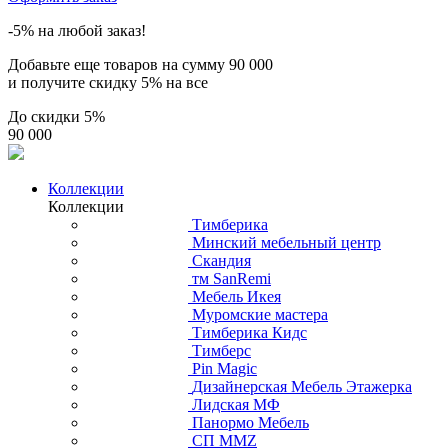
-5% на любой заказ!
Добавьте еще товаров на сумму
90 000
и получите скидку
5% на все
До скидки
5%
90 000
Коллекции
Коллекции
Тимберика
Минский мебельный центр
Скандия
тм SanRemi
Мебель Икея
Муромские мастера
Тимберика Кидс
Тимберс
Pin Magic
Дизайнерская Мебель Этажерка
Лидская МФ
Панормо Мебель
СП ММZ