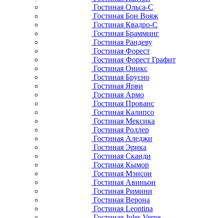
Гостиная Ольса-С
Гостиная Бон Вояж
Гостиная Квадро-С
Гостиная Брамминг
Гостиная Рандеву
Гостиная Форест
Гостиная Форест Графит
Гостиная Оникс
Гостиная Брусно
Гостиная Ярви
Гостиная Армо
Гостиная Прованс
Гостиная Калипсо
Гостиная Мексика
Гостиная Роллер
Гостиная Аледжи
Гостиная Эрика
Гостиная Сканди
Гостиная Кымор
Гостиная Мэнсон
Гостиная Авиньон
Гостиная Римини
Гостиная Верона
Гостиная Leontina
Гостиная Jules Verne