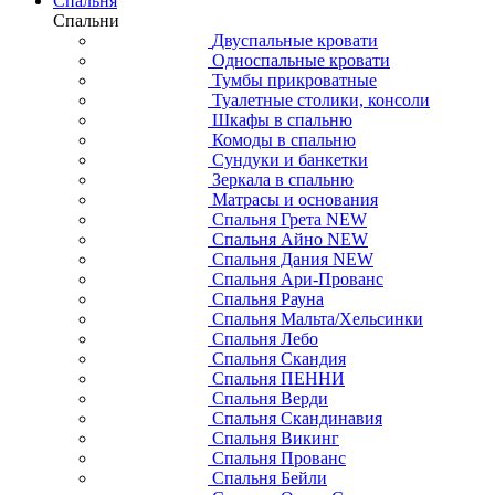
Спальня
Спальни
Двуспальные кровати
Односпальные кровати
Тумбы прикроватные
Туалетные столики, консоли
Шкафы в спальню
Комоды в спальню
Сундуки и банкетки
Зеркала в спальню
Матрасы и основания
Спальня Грета NEW
Спальня Айно NEW
Спальня Дания NEW
Спальня Ари-Прованс
Спальня Рауна
Спальня Мальта/Хельсинки
Спальня Лебо
Спальня Скандия
Спальня ПЕННИ
Спальня Верди
Спальня Скандинавия
Спальня Викинг
Спальня Прованс
Спальня Бейли