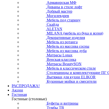
Армавирская МФ
Диваны в стиле лофт
Добрый мастер
Могилевдрев
Мебель под старину
Скайда
ALETAN
MILANA (мебель из бука и ясеня)
Декоративные изделия
Мебель из ротанга
Мебель из массива сосны
Мебель из массива дуба
Матрасы Lonax
Венская классика
Матрасы BeautySON
Мебель в классическом стиле
Столешницы и комплектующие ПГ 
Вытяжки для кухни ELIKOR
Кухонные мойки и смесители
РАСПРОДАЖА!
Акции
Гостиная
Гостиные (столовые)
Буфеты и витрины
Тумбы ТВ