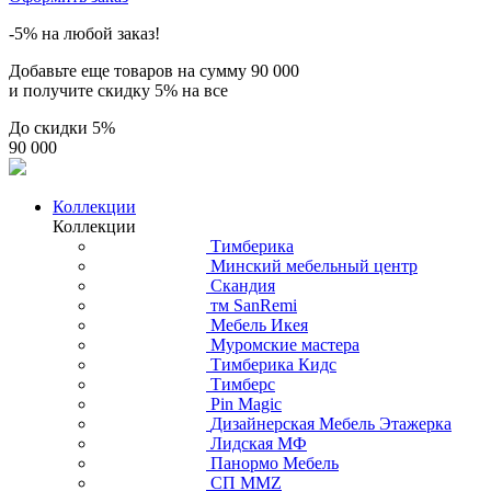
-5% на любой заказ!
Добавьте еще товаров на сумму
90 000
и получите скидку
5% на все
До скидки
5%
90 000
Коллекции
Коллекции
Тимберика
Минский мебельный центр
Скандия
тм SanRemi
Мебель Икея
Муромские мастера
Тимберика Кидс
Тимберс
Pin Magic
Дизайнерская Мебель Этажерка
Лидская МФ
Панормо Мебель
СП ММZ