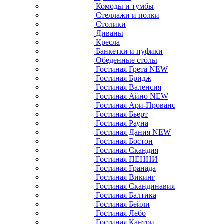
Комоды и тумбы
Стеллажи и полки
Столики
Диваны
Кресла
Банкетки и пуфики
Обеденные столы
Гостиная Грета NEW
Гостиная Бридж
Гостиная Валенсия
Гостиная Айно NEW
Гостиная Ари-Прованс
Гостиная Бьерт
Гостиная Рауна
Гостиная Дания NEW
Гостиная Бостон
Гостиная Скандия
Гостиная ПЕННИ
Гостиная Гранада
Гостиная Викинг
Гостиная Скандинавия
Гостиная Балтика
Гостиная Бейли
Гостиная Лебо
Гостиная Кантри