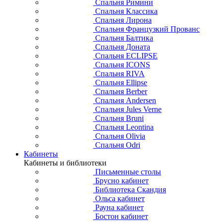
Спальня Римини
Спальня Классика
Спальня Лирона
Спальня Французкий Прованс
Спальня Балтика
Спальня Доната
Спальня ECLIPSE
Спальня ICONS
Спальня RIVA
Спальня Ellipse
Спальня Berber
Спальня Andersen
Спальня Jules Verne
Спальня Bruni
Спальня Leontina
Спальня Olivia
Спальня Odri
Кабинеты
Кабинеты и библиотеки
Письменные столы
Брусно кабинет
Библиотека Скандия
Ольса кабинет
Рауна кабинет
Бостон кабинет