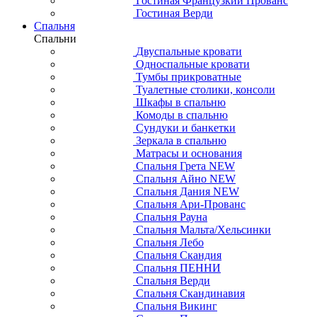
Гостиная Французкий Прованс
Гостиная Верди
Спальня
Спальни
Двуспальные кровати
Односпальные кровати
Тумбы прикроватные
Туалетные столики, консоли
Шкафы в спальню
Комоды в спальню
Сундуки и банкетки
Зеркала в спальню
Матрасы и основания
Спальня Грета NEW
Спальня Айно NEW
Спальня Дания NEW
Спальня Ари-Прованс
Спальня Рауна
Спальня Мальта/Хельсинки
Спальня Лебо
Спальня Скандия
Спальня ПЕННИ
Спальня Верди
Спальня Скандинавия
Спальня Викинг