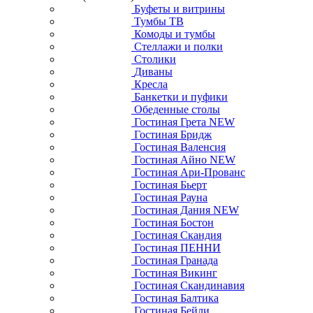
Буфеты и витрины
Тумбы ТВ
Комоды и тумбы
Стеллажи и полки
Столики
Диваны
Кресла
Банкетки и пуфики
Обеденные столы
Гостиная Грета NEW
Гостиная Бридж
Гостиная Валенсия
Гостиная Айно NEW
Гостиная Ари-Прованс
Гостиная Бьерт
Гостиная Рауна
Гостиная Дания NEW
Гостиная Бостон
Гостиная Скандия
Гостиная ПЕННИ
Гостиная Гранада
Гостиная Викинг
Гостиная Скандинавия
Гостиная Балтика
Гостиная Бейли