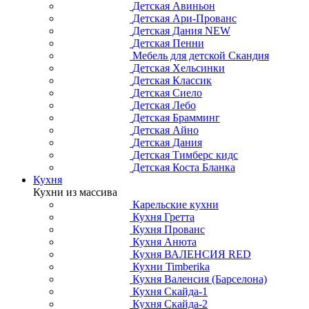
Детская Авиньон
Детская Ари-Прованс
Детская Дания NEW
Детская Пенни
Мебель для детской Скандия
Детская Хельсинки
Детская Классик
Детская Сиело
Детская Лебо
Детская Брамминг
Детская Айно
Детская Дания
Детская Тимберс кидс
Детская Коста Бланка
Кухня
Кухни из массива
Карельские кухни
Кухня Гретта
Кухня Прованс
Кухня Анюта
Кухня ВАЛЕНСИЯ RED
Кухни Timberika
Кухня Валенсия (Барселона)
Кухня Скайда-1
Кухня Скайда-2