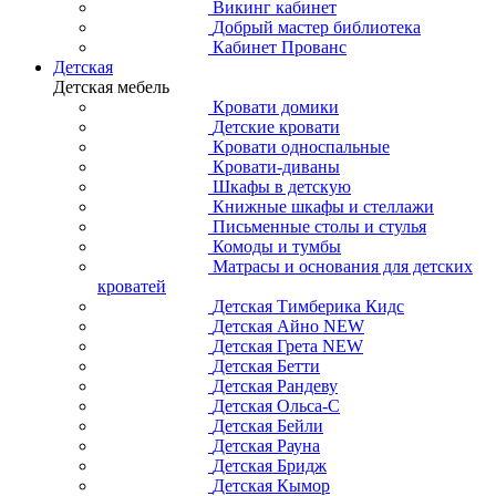
Викинг кабинет
Добрый мастер библиотека
Кабинет Прованс
Детская
Детская мебель
Кровати домики
Детские кровати
Кровати односпальные
Кровати-диваны
Шкафы в детскую
Книжные шкафы и стеллажи
Письменные столы и стулья
Комоды и тумбы
Матрасы и основания для детских
кроватей
Детская Тимберика Кидс
Детская Айно NEW
Детская Грета NEW
Детская Бетти
Детская Рандеву
Детская Ольса-С
Детская Бейли
Детская Рауна
Детская Бридж
Детская Кымор