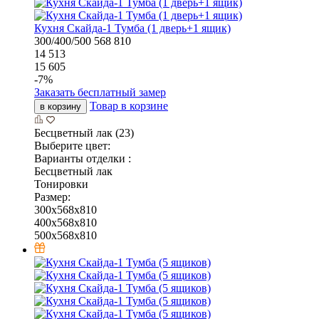
Кухня Скайда-1 Тумба (1 дверь+1 ящик)
300/400/500
568
810
14 513
15 605
-
7
%
Заказать бесплатный замер
Товар в корзине
в корзину
Бесцветный лак (23)
Выберите цвет:
Варианты отделки :
Бесцветный лак
Тонировки
Размер:
300x568x810
400x568x810
500x568x810