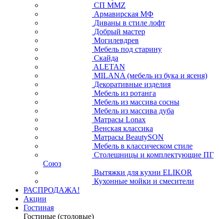
СП ММZ
Армавирская МФ
Диваны в стиле лофт
Добрый мастер
Могилевдрев
Мебель под старину
Скайда
ALETAN
MILANA (мебель из бука и ясеня)
Декоративные изделия
Мебель из ротанга
Мебель из массива сосны
Мебель из массива дуба
Матрасы Lonax
Венская классика
Матрасы BeautySON
Мебель в классическом стиле
Столешницы и комплектующие ПГ
Союз
Вытяжки для кухни ELIKOR
Кухонные мойки и смесители
РАСПРОДАЖА!
Акции
Гостиная
Гостиные (столовые)