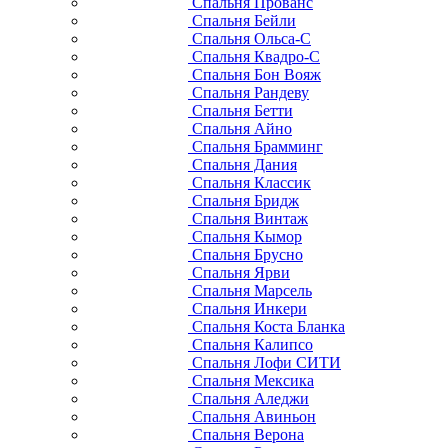
Спальня Прованс
Спальня Бейли
Спальня Ольса-С
Спальня Квадро-С
Спальня Бон Вояж
Спальня Рандеву
Спальня Бетти
Спальня Айно
Спальня Брамминг
Спальня Дания
Спальня Классик
Спальня Бридж
Спальня Винтаж
Спальня Кымор
Спальня Брусно
Спальня Ярви
Спальня Марсель
Спальня Инкери
Спальня Коста Бланка
Спальня Калипсо
Спальня Лофи СИТИ
Спальня Мексика
Спальня Аледжи
Спальня Авиньон
Спальня Верона