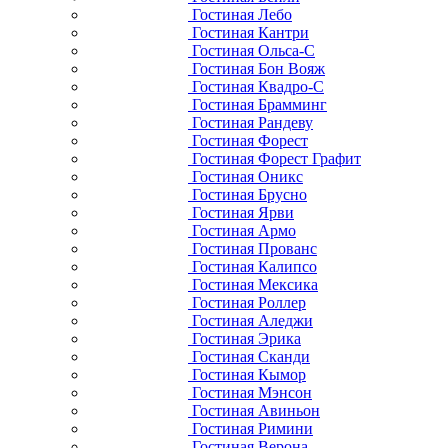
Гостиная Лебо
Гостиная Кантри
Гостиная Ольса-С
Гостиная Бон Вояж
Гостиная Квадро-С
Гостиная Брамминг
Гостиная Рандеву
Гостиная Форест
Гостиная Форест Графит
Гостиная Оникс
Гостиная Брусно
Гостиная Ярви
Гостиная Армо
Гостиная Прованс
Гостиная Калипсо
Гостиная Мексика
Гостиная Роллер
Гостиная Аледжи
Гостиная Эрика
Гостиная Сканди
Гостиная Кымор
Гостиная Мэнсон
Гостиная Авиньон
Гостиная Римини
Гостиная Верона