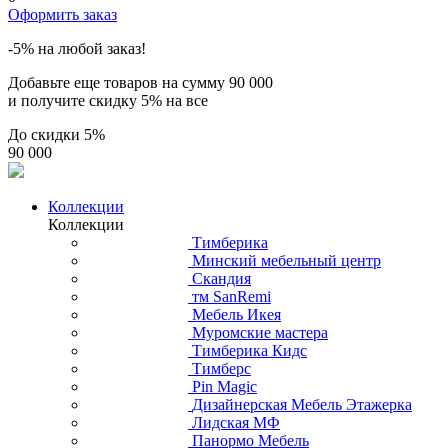
Оформить заказ
-5% на любой заказ!
Добавьте еще товаров на сумму
90 000
и получите скидку
5% на все
До скидки
5%
90 000
Коллекции
Коллекции
Тимберика
Минский мебельный центр
Скандия
тм SanRemi
Мебель Икея
Муромские мастера
Тимберика Кидс
Тимберс
Pin Magic
Дизайнерская Мебель Этажерка
Лидская МФ
Панормо Мебель