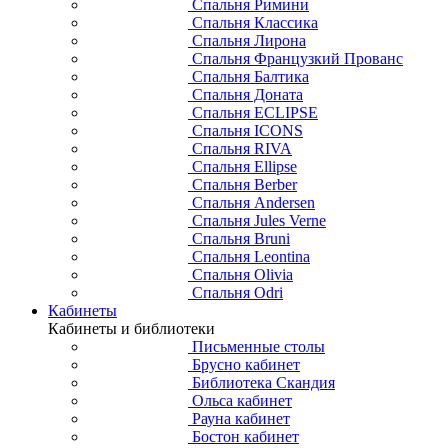
Спальня Римини
Спальня Классика
Спальня Лирона
Спальня Французкий Прованс
Спальня Балтика
Спальня Доната
Спальня ECLIPSE
Спальня ICONS
Спальня RIVA
Спальня Ellipse
Спальня Berber
Спальня Andersen
Спальня Jules Verne
Спальня Bruni
Спальня Leontina
Спальня Olivia
Спальня Odri
Кабинеты
Кабинеты и библиотеки
Письменные столы
Брусно кабинет
Библиотека Скандия
Ольса кабинет
Рауна кабинет
Бостон кабинет