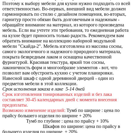
Поэтому к выбору мебели для кухни нужно подходить со всей
ответственностью. Во-первых, внешний вид мебели должен
гармонировать по стилю с дизайном помещения, во-вторых,
гарнитур просто обязан быть долговечным и надежным -
обращайте внимание на материал, из которого произведена
мебель. Если вы учтете эти требования, то ежедневная работа
на кухне будет приносить только радость. Рекомендуем вам
обратить внимание на коллекцию наборной модульной
мебели "Скайда-2". Мебель изготовлена из массива сосны,
самого экологичного и надежного природного материала,
покрыта безвредным лаком и оснащена качественной
фурнитурой. Красивая текстура, яркий тон сосны,
лаконичность форм и многообразие элементов - вот, что
позволит вам обустроить кухню с учетом планировки.
Навесной шкаф с одной деревянной дверцей - один из
предметов мебели в этой коллекции.
Срок исполнения заказа в лаке 5-14 дней
Срок изготовления тонированных изделий и без лака
составляет 30-45 календарных дней с момента внесения
предоплаты.
Возможно изменение изделий:
Тумб по ширине : цена по
прайсу большего изделия по ширине + 20%
Тумб по глубине : цена по прайсу + 10%
Шкафов по ширине: цена по прайсу в
большего изделия по ширине + 20%