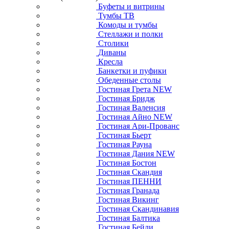
Буфеты и витрины
Тумбы ТВ
Комоды и тумбы
Стеллажи и полки
Столики
Диваны
Кресла
Банкетки и пуфики
Обеденные столы
Гостиная Грета NEW
Гостиная Бридж
Гостиная Валенсия
Гостиная Айно NEW
Гостиная Ари-Прованс
Гостиная Бьерт
Гостиная Рауна
Гостиная Дания NEW
Гостиная Бостон
Гостиная Скандия
Гостиная ПЕННИ
Гостиная Гранада
Гостиная Викинг
Гостиная Скандинавия
Гостиная Балтика
Гостиная Бейли