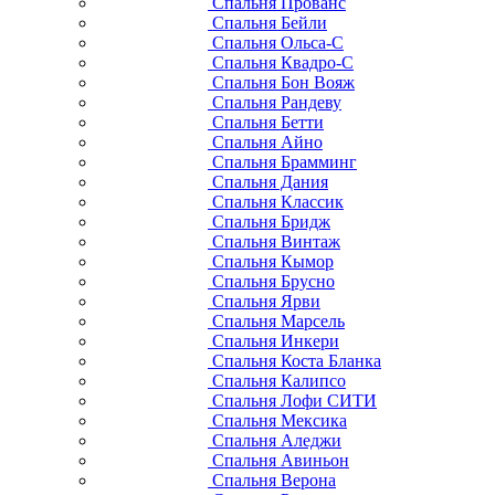
Спальня Прованс
Спальня Бейли
Спальня Ольса-С
Спальня Квадро-С
Спальня Бон Вояж
Спальня Рандеву
Спальня Бетти
Спальня Айно
Спальня Брамминг
Спальня Дания
Спальня Классик
Спальня Бридж
Спальня Винтаж
Спальня Кымор
Спальня Брусно
Спальня Ярви
Спальня Марсель
Спальня Инкери
Спальня Коста Бланка
Спальня Калипсо
Спальня Лофи СИТИ
Спальня Мексика
Спальня Аледжи
Спальня Авиньон
Спальня Верона