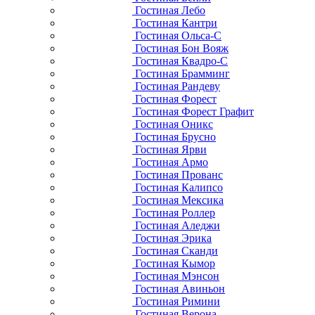
Гостиная Лебо
Гостиная Кантри
Гостиная Ольса-С
Гостиная Бон Вояж
Гостиная Квадро-С
Гостиная Брамминг
Гостиная Рандеву
Гостиная Форест
Гостиная Форест Графит
Гостиная Оникс
Гостиная Брусно
Гостиная Ярви
Гостиная Армо
Гостиная Прованс
Гостиная Калипсо
Гостиная Мексика
Гостиная Роллер
Гостиная Аледжи
Гостиная Эрика
Гостиная Сканди
Гостиная Кымор
Гостиная Мэнсон
Гостиная Авиньон
Гостиная Римини
Гостиная Верона