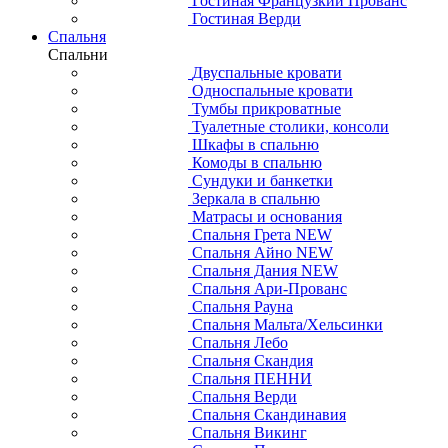
Гостиная Французкий Прованс
Гостиная Верди
Спальня
Спальни
Двуспальные кровати
Односпальные кровати
Тумбы прикроватные
Туалетные столики, консоли
Шкафы в спальню
Комоды в спальню
Сундуки и банкетки
Зеркала в спальню
Матрасы и основания
Спальня Грета NEW
Спальня Айно NEW
Спальня Дания NEW
Спальня Ари-Прованс
Спальня Рауна
Спальня Мальта/Хельсинки
Спальня Лебо
Спальня Скандия
Спальня ПЕННИ
Спальня Верди
Спальня Скандинавия
Спальня Викинг