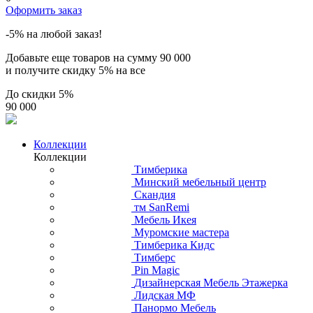
Оформить заказ
-5% на любой заказ!
Добавьте еще товаров на сумму
90 000
и получите скидку
5% на все
До скидки
5%
90 000
Коллекции
Коллекции
Тимберика
Минский мебельный центр
Скандия
тм SanRemi
Мебель Икея
Муромские мастера
Тимберика Кидс
Тимберс
Pin Magic
Дизайнерская Мебель Этажерка
Лидская МФ
Панормо Мебель