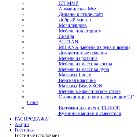
СП ММZ
Армавирская МФ
Диваны в стиле лофт
Добрый мастер
Могилевдрев
Мебель под старину
Скайда
ALETAN
MILANA (мебель из бука и ясеня)
Декоративные изделия
Мебель из ротанга
Мебель из массива сосны
Мебель из массива дуба
Матрасы Lonax
Венская классика
Матрасы BeautySON
Мебель в классическом стиле
Столешницы и комплектующие ПГ
Союз
Вытяжки для кухни ELIKOR
Кухонные мойки и смесители
РАСПРОДАЖА!
Акции
Гостиная
Гостиные (столовые)