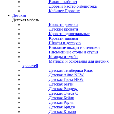
Викинг кабинет
Добрый мастер библиотека
Кабинет Прованс
Детская
Детская мебель
Кровати домики
Детские кровати
Кровати односпальные
Кровати-диваны
Шкафы в детскую
Книжные шкафы и стеллажи
Письменные столы и стулья
Комоды и тумбы
Матрасы и основания для детских
кроватей
Детская Тимберика Кидс
Детская Айно NEW
Детская Грета NEW
Детская Бетти
Детская Рандеву
Детская Ольса-С
Детская Бейли
Детская Рауна
Детская Бридж
Детская Кымор