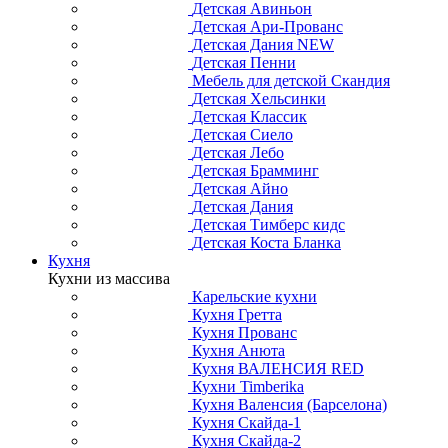
Детская Авиньон
Детская Ари-Прованс
Детская Дания NEW
Детская Пенни
Мебель для детской Скандия
Детская Хельсинки
Детская Классик
Детская Сиело
Детская Лебо
Детская Брамминг
Детская Айно
Детская Дания
Детская Тимберс кидс
Детская Коста Бланка
Кухня
Кухни из массива
Карельские кухни
Кухня Гретта
Кухня Прованс
Кухня Анюта
Кухня ВАЛЕНСИЯ RED
Кухни Timberika
Кухня Валенсия (Барселона)
Кухня Скайда-1
Кухня Скайда-2