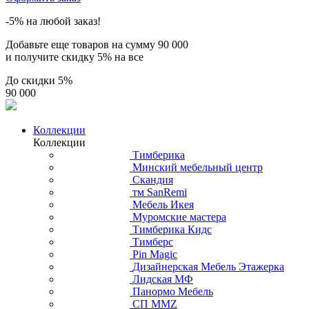
-5% на любой заказ!
Добавьте еще товаров на сумму
90 000
и получите скидку
5% на все
До скидки
5%
90 000
Коллекции
Коллекции
Тимберика
Минский мебельный центр
Скандия
тм SanRemi
Мебель Икея
Муромские мастера
Тимберика Кидс
Тимберс
Pin Magic
Дизайнерская Мебель Этажерка
Лидская МФ
Панормо Мебель
СП ММZ