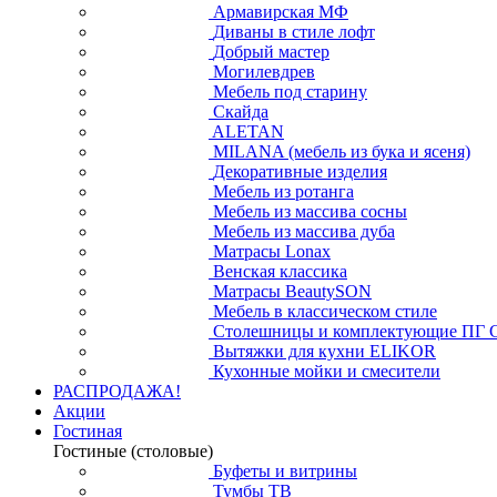
Армавирская МФ
Диваны в стиле лофт
Добрый мастер
Могилевдрев
Мебель под старину
Скайда
ALETAN
MILANA (мебель из бука и ясеня)
Декоративные изделия
Мебель из ротанга
Мебель из массива сосны
Мебель из массива дуба
Матрасы Lonax
Венская классика
Матрасы BeautySON
Мебель в классическом стиле
Столешницы и комплектующие ПГ 
Вытяжки для кухни ELIKOR
Кухонные мойки и смесители
РАСПРОДАЖА!
Акции
Гостиная
Гостиные (столовые)
Буфеты и витрины
Тумбы ТВ