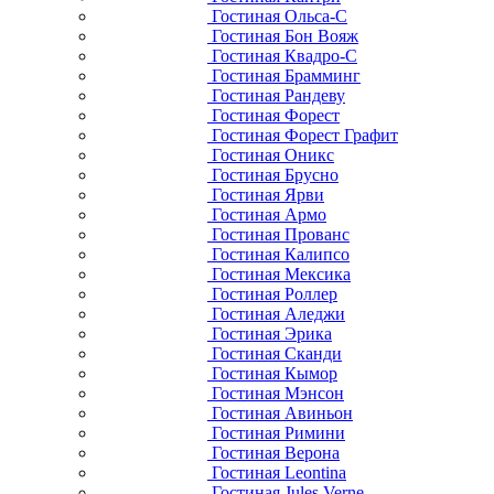
Гостиная Ольса-С
Гостиная Бон Вояж
Гостиная Квадро-С
Гостиная Брамминг
Гостиная Рандеву
Гостиная Форест
Гостиная Форест Графит
Гостиная Оникс
Гостиная Брусно
Гостиная Ярви
Гостиная Армо
Гостиная Прованс
Гостиная Калипсо
Гостиная Мексика
Гостиная Роллер
Гостиная Аледжи
Гостиная Эрика
Гостиная Сканди
Гостиная Кымор
Гостиная Мэнсон
Гостиная Авиньон
Гостиная Римини
Гостиная Верона
Гостиная Leontina
Гостиная Jules Verne