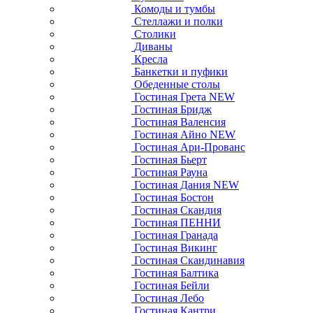
Комоды и тумбы
Стеллажи и полки
Столики
Диваны
Кресла
Банкетки и пуфики
Обеденные столы
Гостиная Грета NEW
Гостиная Бридж
Гостиная Валенсия
Гостиная Айно NEW
Гостиная Ари-Прованс
Гостиная Бьерт
Гостиная Рауна
Гостиная Дания NEW
Гостиная Бостон
Гостиная Скандия
Гостиная ПЕННИ
Гостиная Гранада
Гостиная Викинг
Гостиная Скандинавия
Гостиная Балтика
Гостиная Бейли
Гостиная Лебо
Гостиная Кантри