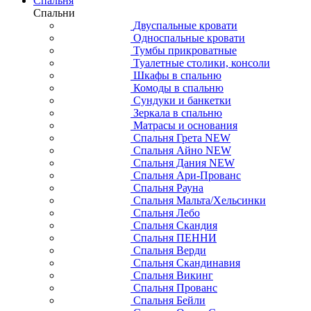
Спальня
Спальни
Двуспальные кровати
Односпальные кровати
Тумбы прикроватные
Туалетные столики, консоли
Шкафы в спальню
Комоды в спальню
Сундуки и банкетки
Зеркала в спальню
Матрасы и основания
Спальня Грета NEW
Спальня Айно NEW
Спальня Дания NEW
Спальня Ари-Прованс
Спальня Рауна
Спальня Мальта/Хельсинки
Спальня Лебо
Спальня Скандия
Спальня ПЕННИ
Спальня Верди
Спальня Скандинавия
Спальня Викинг
Спальня Прованс
Спальня Бейли