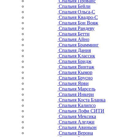
Спальня Прованс
Спальня Бейли
Спальня Ольса-С
Спальня Квадро-С
Спальня Бон Вояж
Спальня Рандеву
Спальня Бетти
Спальня Айно
Спальня Брамминг
Спальня Дания
Спальня Классик
Спальня Бридж
Спальня Винтаж
Спальня Кымор
Спальня Брусно
Спальня Ярви
Спальня Марсель
Спальня Инкери
Спальня Коста Бланка
Спальня Калипсо
Спальня Лофи СИТИ
Спальня Мексика
Спальня Аледжи
Спальня Авиньон
Спальня Верона