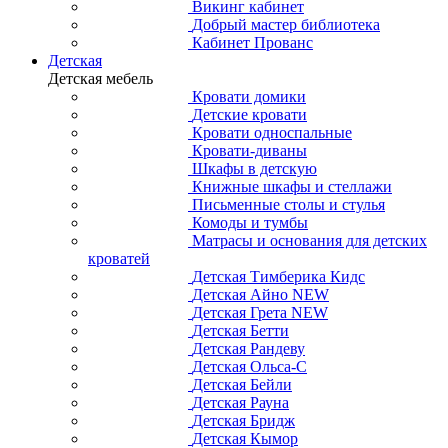
Викинг кабинет
Добрый мастер библиотека
Кабинет Прованс
Детская
Детская мебель
Кровати домики
Детские кровати
Кровати односпальные
Кровати-диваны
Шкафы в детскую
Книжные шкафы и стеллажи
Письменные столы и стулья
Комоды и тумбы
Матрасы и основания для детских
кроватей
Детская Тимберика Кидс
Детская Айно NEW
Детская Грета NEW
Детская Бетти
Детская Рандеву
Детская Ольса-С
Детская Бейли
Детская Рауна
Детская Бридж
Детская Кымор