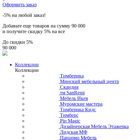
Оформить заказ
-5% на любой заказ!
Добавьте еще товаров на сумму
90 000
и получите скидку
5% на все
До скидки
5%
90 000
Коллекции
Коллекции
Тимберика
Минский мебельный центр
Скандия
тм SanRemi
Мебель Икея
Муромские мастера
Тимберика Кидс
Тимберс
Pin Magic
Дизайнерская Мебель Этажерка
Лидская МФ
Панормо Мебель