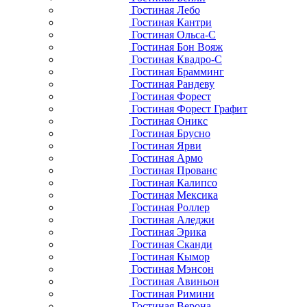
Гостиная Лебо
Гостиная Кантри
Гостиная Ольса-С
Гостиная Бон Вояж
Гостиная Квадро-С
Гостиная Брамминг
Гостиная Рандеву
Гостиная Форест
Гостиная Форест Графит
Гостиная Оникс
Гостиная Брусно
Гостиная Ярви
Гостиная Армо
Гостиная Прованс
Гостиная Калипсо
Гостиная Мексика
Гостиная Роллер
Гостиная Аледжи
Гостиная Эрика
Гостиная Сканди
Гостиная Кымор
Гостиная Мэнсон
Гостиная Авиньон
Гостиная Римини
Гостиная Верона