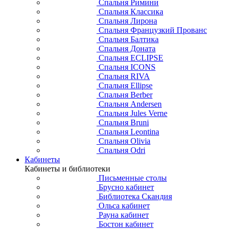
Спальня Римини
Спальня Классика
Спальня Лирона
Спальня Французкий Прованс
Спальня Балтика
Спальня Доната
Спальня ECLIPSE
Спальня ICONS
Спальня RIVA
Спальня Ellipse
Спальня Berber
Спальня Andersen
Спальня Jules Verne
Спальня Bruni
Спальня Leontina
Спальня Olivia
Спальня Odri
Кабинеты
Кабинеты и библиотеки
Письменные столы
Брусно кабинет
Библиотека Скандия
Ольса кабинет
Рауна кабинет
Бостон кабинет