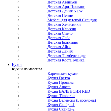
Детская Авиньон
Детская Ари-Прованс
Детская Дания NEW
Детская Пенни
Мебель для детской Скандия
Детская Хельсинки
Детская Классик
Детская Сиело
Детская Лебо
Детская Брамминг
Детская Айно
Детская Дания
Детская Тимберс кидс
Детская Коста Бланка
Кухня
Кухни из массива
Карельские кухни
Кухня Гретта
Кухня Прованс
Кухня Анюта
Кухня ВАЛЕНСИЯ RED
Кухни Timberika
Кухня Валенсия (Барселона)
Кухня Скайда-1
Кухня Скайда-2