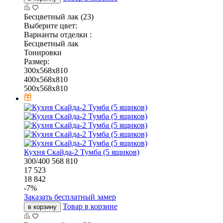
Бесцветный лак (23)
Выберите цвет:
Варианты отделки :
Бесцветный лак
Тонировки
Размер:
300x568x810
400x568x810
500x568x810
Кухня Скайда-2 Тумба (5 ящиков)
300/400
568
810
17 523
18 842
-
7
%
Заказать бесплатный замер
Товар в корзине
в корзину