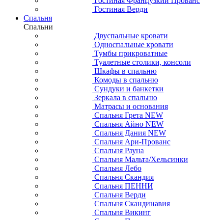
Гостиная Французкий Прованс
Гостиная Верди
Спальня
Спальни
Двуспальные кровати
Односпальные кровати
Тумбы прикроватные
Туалетные столики, консоли
Шкафы в спальню
Комоды в спальню
Сундуки и банкетки
Зеркала в спальню
Матрасы и основания
Спальня Грета NEW
Спальня Айно NEW
Спальня Дания NEW
Спальня Ари-Прованс
Спальня Рауна
Спальня Мальта/Хельсинки
Спальня Лебо
Спальня Скандия
Спальня ПЕННИ
Спальня Верди
Спальня Скандинавия
Спальня Викинг