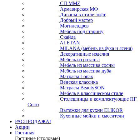
СП ММZ
Армавирская МФ
Диваны в стиле лофт
Добрый мастер
Могилевдрев
Мебель под старину
Скайда
ALETAN
MILANA (мебель из бука и ясеня)
Декоративные изделия
Мебель из ротанга
Мебель из массива сосны
Мебель из массива дуба
Матрасы Lonax
Венская классика
Матрасы BeautySON
Мебель в классическом стиле
Столешницы и комплектующие ПГ
Союз
Вытяжки для кухни ELIKOR
Кухонные мойки и смесители
РАСПРОДАЖА!
Акции
Гостиная
Гостиные (столовые)