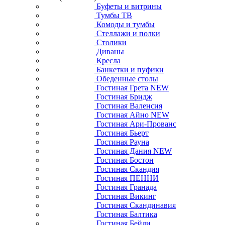
Буфеты и витрины
Тумбы ТВ
Комоды и тумбы
Стеллажи и полки
Столики
Диваны
Кресла
Банкетки и пуфики
Обеденные столы
Гостиная Грета NEW
Гостиная Бридж
Гостиная Валенсия
Гостиная Айно NEW
Гостиная Ари-Прованс
Гостиная Бьерт
Гостиная Рауна
Гостиная Дания NEW
Гостиная Бостон
Гостиная Скандия
Гостиная ПЕННИ
Гостиная Гранада
Гостиная Викинг
Гостиная Скандинавия
Гостиная Балтика
Гостиная Бейли