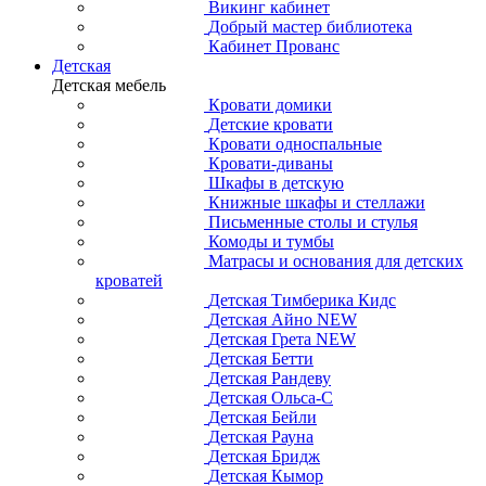
Викинг кабинет
Добрый мастер библиотека
Кабинет Прованс
Детская
Детская мебель
Кровати домики
Детские кровати
Кровати односпальные
Кровати-диваны
Шкафы в детскую
Книжные шкафы и стеллажи
Письменные столы и стулья
Комоды и тумбы
Матрасы и основания для детских
кроватей
Детская Тимберика Кидс
Детская Айно NEW
Детская Грета NEW
Детская Бетти
Детская Рандеву
Детская Ольса-С
Детская Бейли
Детская Рауна
Детская Бридж
Детская Кымор