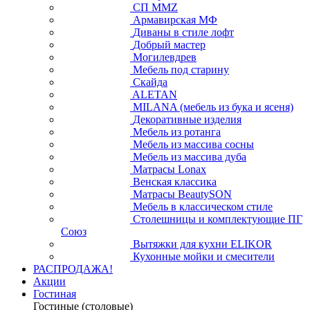
СП ММZ
Армавирская МФ
Диваны в стиле лофт
Добрый мастер
Могилевдрев
Мебель под старину
Скайда
ALETAN
MILANA (мебель из бука и ясеня)
Декоративные изделия
Мебель из ротанга
Мебель из массива сосны
Мебель из массива дуба
Матрасы Lonax
Венская классика
Матрасы BeautySON
Мебель в классическом стиле
Столешницы и комплектующие ПГ
Союз
Вытяжки для кухни ELIKOR
Кухонные мойки и смесители
РАСПРОДАЖА!
Акции
Гостиная
Гостиные (столовые)