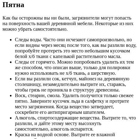
Пятна
Как бы осторожны вы ни были, загрязнители могут попасть
на поверхность вашей деревянной мебели. Некоторые из них
можно убрать самостоятельно.
Следы воды. Часто они исчезают самопроизвольно, но
если видны через месяц после того, как вы разлили воду,
попробуйте протереть это место небольшим кусочком
белой х/б ткани с капелькой растительного масла.
Следы от горячего. Можно попробовать удалить их тем
же способом, что описан выше, только для полировки
нужно использовать не х/б ткань, а шерстяную.
Если вы разлили сок, кетчуп, майонез на деревянную
столешницу, незамедлительно вытрите их, стараясь,
чтобы грязь не проникла в структуру древесины.
Воск, стеарин, смола. Удалить получится только свежее
пятно. Заверните кусочек льда в салфетку и протрите
место загрязнения. Когда вещество затвердеет,
соскребите его антипригарным шпателем.
Алкоголь, спиртосодержащие вещества. Вытрите то, что
разлили, и дайте этому месту высохнуть
самостоятельно, алкоголь испарится.
Краска на водной основе. Вытрите ее влажной