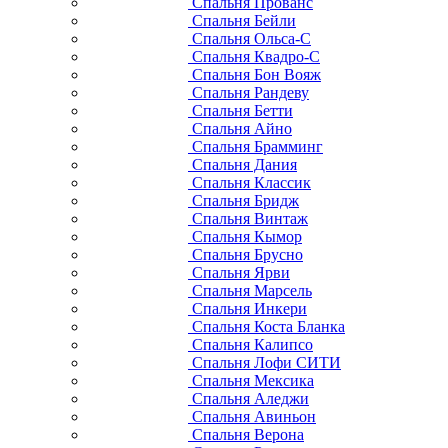
Спальня Прованс
Спальня Бейли
Спальня Ольса-С
Спальня Квадро-С
Спальня Бон Вояж
Спальня Рандеву
Спальня Бетти
Спальня Айно
Спальня Брамминг
Спальня Дания
Спальня Классик
Спальня Бридж
Спальня Винтаж
Спальня Кымор
Спальня Брусно
Спальня Ярви
Спальня Марсель
Спальня Инкери
Спальня Коста Бланка
Спальня Калипсо
Спальня Лофи СИТИ
Спальня Мексика
Спальня Аледжи
Спальня Авиньон
Спальня Верона