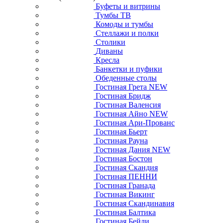
Буфеты и витрины
Тумбы ТВ
Комоды и тумбы
Стеллажи и полки
Столики
Диваны
Кресла
Банкетки и пуфики
Обеденные столы
Гостиная Грета NEW
Гостиная Бридж
Гостиная Валенсия
Гостиная Айно NEW
Гостиная Ари-Прованс
Гостиная Бьерт
Гостиная Рауна
Гостиная Дания NEW
Гостиная Бостон
Гостиная Скандия
Гостиная ПЕННИ
Гостиная Гранада
Гостиная Викинг
Гостиная Скандинавия
Гостиная Балтика
Гостиная Бейли