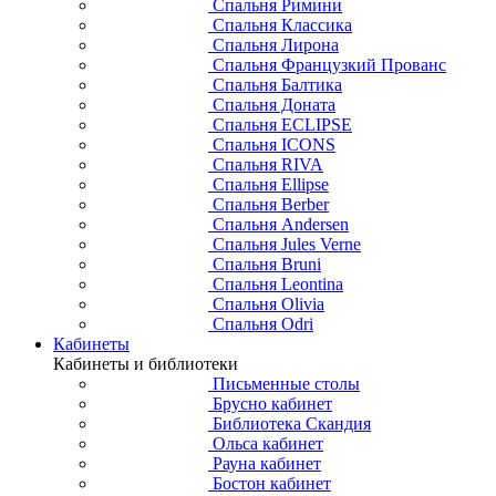
Спальня Римини
Спальня Классика
Спальня Лирона
Спальня Французкий Прованс
Спальня Балтика
Спальня Доната
Спальня ECLIPSE
Спальня ICONS
Спальня RIVA
Спальня Ellipse
Спальня Berber
Спальня Andersen
Спальня Jules Verne
Спальня Bruni
Спальня Leontina
Спальня Olivia
Спальня Odri
Кабинеты
Кабинеты и библиотеки
Письменные столы
Брусно кабинет
Библиотека Скандия
Ольса кабинет
Рауна кабинет
Бостон кабинет