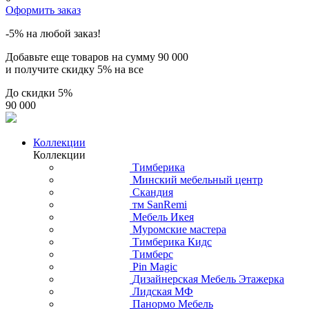
Оформить заказ
-5% на любой заказ!
Добавьте еще товаров на сумму
90 000
и получите скидку
5% на все
До скидки
5%
90 000
Коллекции
Коллекции
Тимберика
Минский мебельный центр
Скандия
тм SanRemi
Мебель Икея
Муромские мастера
Тимберика Кидс
Тимберс
Pin Magic
Дизайнерская Мебель Этажерка
Лидская МФ
Панормо Мебель