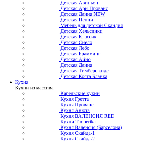
Детская Авиньон
Детская Ари-Прованс
Детская Дания NEW
Детская Пенни
Мебель для детской Скандия
Детская Хельсинки
Детская Классик
Детская Сиело
Детская Лебо
Детская Брамминг
Детская Айно
Детская Дания
Детская Тимберс кидс
Детская Коста Бланка
Кухня
Кухни из массива
Карельские кухни
Кухня Гретта
Кухня Прованс
Кухня Анюта
Кухня ВАЛЕНСИЯ RED
Кухни Timberika
Кухня Валенсия (Барселона)
Кухня Скайда-1
Кухня Скайда-2