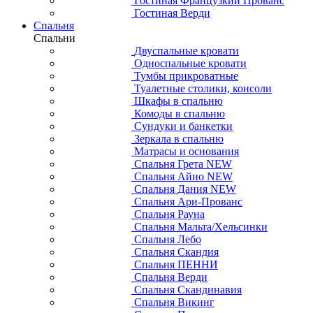
Гостиная Французкий Прованс
Гостиная Верди
Спальня
Спальни
Двуспальные кровати
Односпальные кровати
Тумбы прикроватные
Туалетные столики, консоли
Шкафы в спальню
Комоды в спальню
Сундуки и банкетки
Зеркала в спальню
Матрасы и основания
Спальня Грета NEW
Спальня Айно NEW
Спальня Дания NEW
Спальня Ари-Прованс
Спальня Рауна
Спальня Мальта/Хельсинки
Спальня Лебо
Спальня Скандия
Спальня ПЕННИ
Спальня Верди
Спальня Скандинавия
Спальня Викинг