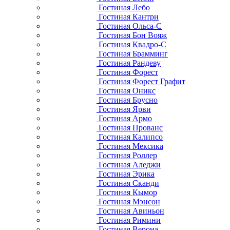
Гостиная Лебо
Гостиная Кантри
Гостиная Ольса-С
Гостиная Бон Вояж
Гостиная Квадро-С
Гостиная Брамминг
Гостиная Рандеву
Гостиная Форест
Гостиная Форест Графит
Гостиная Оникс
Гостиная Брусно
Гостиная Ярви
Гостиная Армо
Гостиная Прованс
Гостиная Калипсо
Гостиная Мексика
Гостиная Роллер
Гостиная Аледжи
Гостиная Эрика
Гостиная Сканди
Гостиная Кымор
Гостиная Мэнсон
Гостиная Авиньон
Гостиная Римини
Гостиная Верона