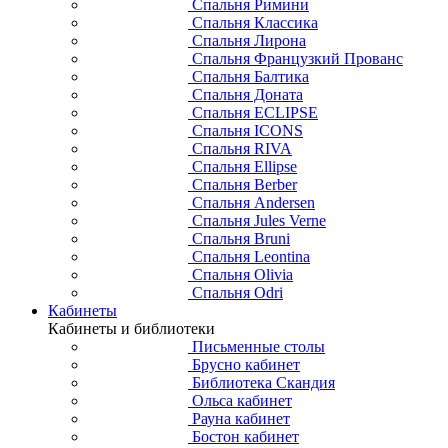
Спальня Римини
Спальня Классика
Спальня Лирона
Спальня Французкий Прованс
Спальня Балтика
Спальня Доната
Спальня ECLIPSE
Спальня ICONS
Спальня RIVA
Спальня Ellipse
Спальня Berber
Спальня Andersen
Спальня Jules Verne
Спальня Bruni
Спальня Leontina
Спальня Olivia
Спальня Odri
Кабинеты
Кабинеты и библиотеки
Письменные столы
Брусно кабинет
Библиотека Скандия
Ольса кабинет
Рауна кабинет
Бостон кабинет