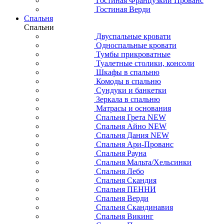
Гостиная Французкий Прованс
Гостиная Верди
Спальня
Спальни
Двуспальные кровати
Односпальные кровати
Тумбы прикроватные
Туалетные столики, консоли
Шкафы в спальню
Комоды в спальню
Сундуки и банкетки
Зеркала в спальню
Матрасы и основания
Спальня Грета NEW
Спальня Айно NEW
Спальня Дания NEW
Спальня Ари-Прованс
Спальня Рауна
Спальня Мальта/Хельсинки
Спальня Лебо
Спальня Скандия
Спальня ПЕННИ
Спальня Верди
Спальня Скандинавия
Спальня Викинг