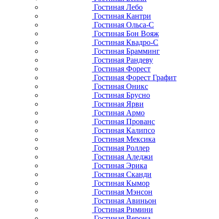
Гостиная Лебо
Гостиная Кантри
Гостиная Ольса-С
Гостиная Бон Вояж
Гостиная Квадро-С
Гостиная Брамминг
Гостиная Рандеву
Гостиная Форест
Гостиная Форест Графит
Гостиная Оникс
Гостиная Брусно
Гостиная Ярви
Гостиная Армо
Гостиная Прованс
Гостиная Калипсо
Гостиная Мексика
Гостиная Роллер
Гостиная Аледжи
Гостиная Эрика
Гостиная Сканди
Гостиная Кымор
Гостиная Мэнсон
Гостиная Авиньон
Гостиная Римини
Гостиная Верона