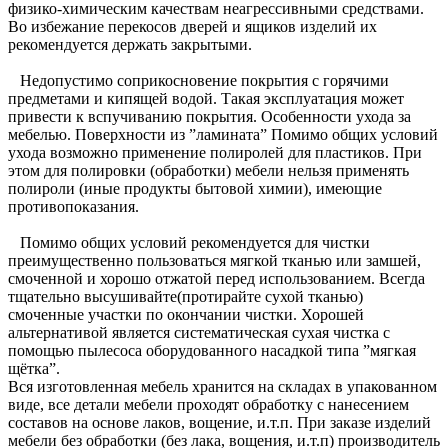
физико-химическим качествам неагрессивными средствами.
Во избежание перекосов дверей и ящиков изделий их
рекомендуется держать закрытыми.
Недопустимо соприкосновение покрытия с горячими
предметами и кипящей водой. Такая эксплуатация может
привести к вспучиванию покрытия. Особенности ухода за
мебелью. Поверхности из ”ламината” Помимо общих условий
ухода возможно применение полиролей для пластиков. При
этом для полировки (обработки) мебели нельзя применять
полироли (иные продукты бытовой химии), имеющие
противопоказания.
Помимо общих условий рекомендуется для чистки
преимущественно пользоваться мягкой тканью или замшей,
смоченной и хорошо отжатой перед использованием. Всегда
тщательно высушивайте(протирайте сухой тканью)
смоченные участки по окончании чистки. Хорошей
альтернативой является систематическая сухая чистка с
помощью пылесоса оборудованного насадкой типа ”мягкая
щётка”.
Вся изготовленная мебель хранится на складах в упакованном
виде, все детали мебели проходят обработку с нанесением
составов на основе лаков, вощение, и.т.п. При заказе изделий
мебели без обработки (без лака, вощения, и.т.п) производитель