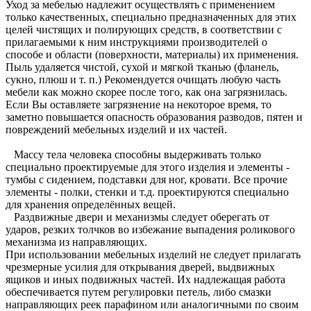
Уход за мебелью надлежит осуществлять с применением
только качественных, специально предназначенных для этих
целей чистящих и полирующих средств, в соответствии с
прилагаемыми к ним инструкциями производителей о
способе и области (поверхности, материалы) их применения.
Пыль удаляется чистой, сухой и мягкой тканью (фланель,
сукно, плюш и т. п.) Рекомендуется очищать любую часть
мебели как можно скорее после того, как она загрязнилась.
Если Вы оставляете загрязнение на некоторое время, то
заметно повышается опасность образования разводов, пятен и
повреждений мебельных изделий и их частей.
Массу тела человека способны выдерживать только
специально проектируемые для этого изделия и элементы -
тумбы с сидением, подставки для ног, кровати. Все прочие
элементы - полки, стенки и т.д. проектируются специально
для хранения определённых вещей.
Раздвижные двери и механизмы следует оберегать от
ударов, резких толчков во избежание выпадения роликового
механизма из направляющих.
При использовании мебельных изделий не следует прилагать
чрезмерные усилия для открывания дверей, выдвижных
ящиков и иных подвижных частей. Их надлежащая работа
обеспечивается путем регулировки петель, либо смазки
направляющих реек парафином или аналогичными по своим