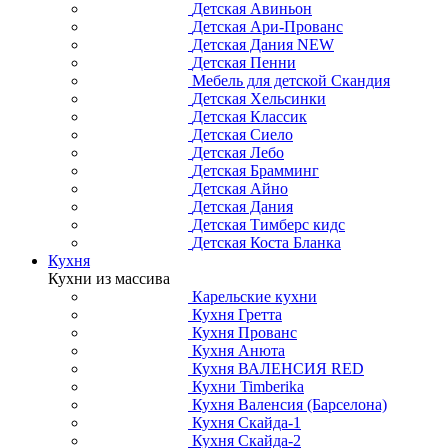
Детская Авиньон
Детская Ари-Прованс
Детская Дания NEW
Детская Пенни
Мебель для детской Скандия
Детская Хельсинки
Детская Классик
Детская Сиело
Детская Лебо
Детская Брамминг
Детская Айно
Детская Дания
Детская Тимберс кидс
Детская Коста Бланка
Кухня
Кухни из массива
Карельские кухни
Кухня Гретта
Кухня Прованс
Кухня Анюта
Кухня ВАЛЕНСИЯ RED
Кухни Timberika
Кухня Валенсия (Барселона)
Кухня Скайда-1
Кухня Скайда-2