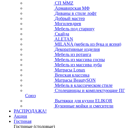
СП ММZ
Армавирская МФ
Диваны в стиле лофт
Добрый мастер
Могилевдрев
Мебель под старину
Скайда
ALETAN
MILANA (мебель из бука и ясеня)
Декоративные изделия
Мебель из ротанга
Мебель из массива сосны
Мебель из массива дуба
Матрасы Lonax
Венская классика
Матрасы BeautySON
Мебель в классическом стиле
Столешницы и комплектующие ПГ
Союз
Вытяжки для кухни ELIKOR
Кухонные мойки и смесители
РАСПРОДАЖА!
Акции
Гостиная
Гостиные (столовые)