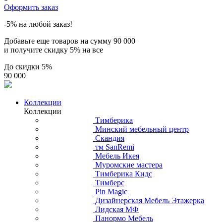
Оформить заказ
-5% на любой заказ!
Добавьте еще товаров на сумму
90 000
и получите скидку
5% на все
До скидки
5%
90 000
Коллекции
Коллекции
Тимберика
Минский мебельный центр
Скандия
тм SanRemi
Мебель Икея
Муромские мастера
Тимберика Кидс
Тимберс
Pin Magic
Дизайнерская Мебель Этажерка
Лидская МФ
Панормо Мебель