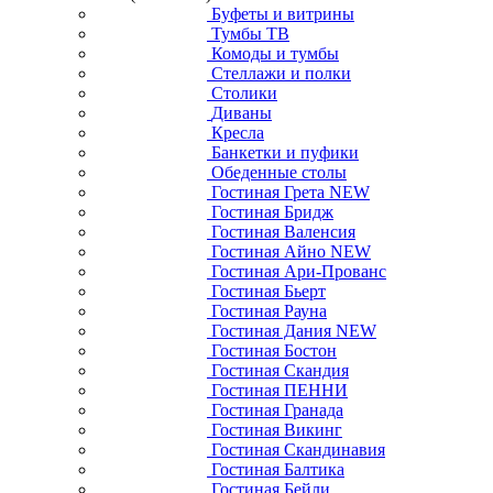
Буфеты и витрины
Тумбы ТВ
Комоды и тумбы
Стеллажи и полки
Столики
Диваны
Кресла
Банкетки и пуфики
Обеденные столы
Гостиная Грета NEW
Гостиная Бридж
Гостиная Валенсия
Гостиная Айно NEW
Гостиная Ари-Прованс
Гостиная Бьерт
Гостиная Рауна
Гостиная Дания NEW
Гостиная Бостон
Гостиная Скандия
Гостиная ПЕННИ
Гостиная Гранада
Гостиная Викинг
Гостиная Скандинавия
Гостиная Балтика
Гостиная Бейли