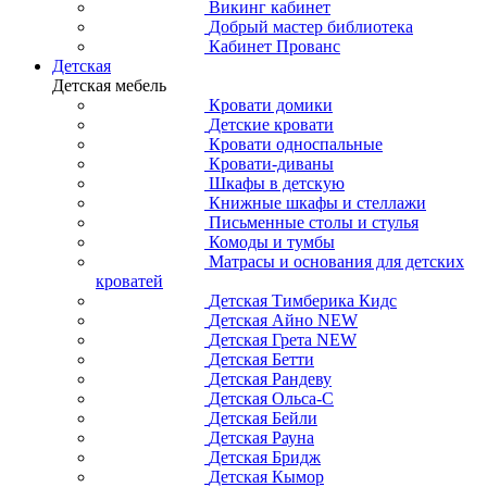
Викинг кабинет
Добрый мастер библиотека
Кабинет Прованс
Детская
Детская мебель
Кровати домики
Детские кровати
Кровати односпальные
Кровати-диваны
Шкафы в детскую
Книжные шкафы и стеллажи
Письменные столы и стулья
Комоды и тумбы
Матрасы и основания для детских
кроватей
Детская Тимберика Кидс
Детская Айно NEW
Детская Грета NEW
Детская Бетти
Детская Рандеву
Детская Ольса-С
Детская Бейли
Детская Рауна
Детская Бридж
Детская Кымор