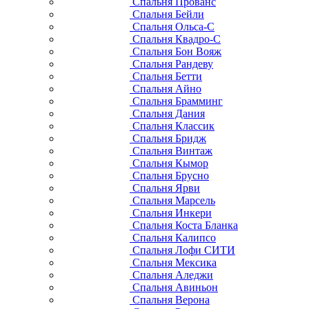
Спальня Прованс
Спальня Бейли
Спальня Ольса-С
Спальня Квадро-С
Спальня Бон Вояж
Спальня Рандеву
Спальня Бетти
Спальня Айно
Спальня Брамминг
Спальня Дания
Спальня Классик
Спальня Бридж
Спальня Винтаж
Спальня Кымор
Спальня Брусно
Спальня Ярви
Спальня Марсель
Спальня Инкери
Спальня Коста Бланка
Спальня Калипсо
Спальня Лофи СИТИ
Спальня Мексика
Спальня Аледжи
Спальня Авиньон
Спальня Верона