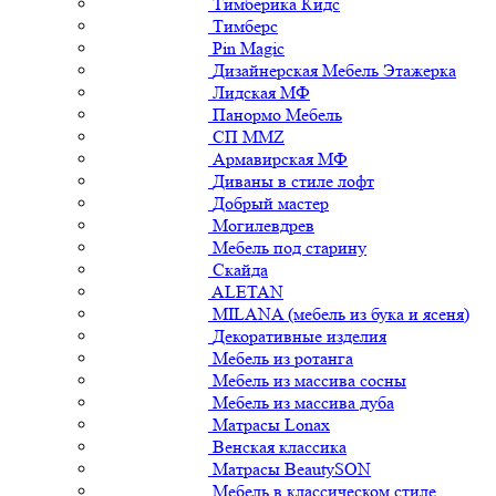
Тимберика Кидс
Тимберс
Pin Magic
Дизайнерская Мебель Этажерка
Лидская МФ
Панормо Мебель
СП ММZ
Армавирская МФ
Диваны в стиле лофт
Добрый мастер
Могилевдрев
Мебель под старину
Скайда
ALETAN
MILANA (мебель из бука и ясеня)
Декоративные изделия
Мебель из ротанга
Мебель из массива сосны
Мебель из массива дуба
Матрасы Lonax
Венская классика
Матрасы BeautySON
Мебель в классическом стиле