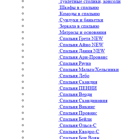
Туалетные столики, консоли
Шкафы в спальню
Комоды в спальню
Сундуки и банкетки
Зеркала в спальню
Матрасы и основания
Спальня Грета NEW
Спальня Айно NEW
Спальня Дания NEW
Спальня Ари-Прованс
Спальня Рауна
Спальня Мальта/Хельсинки
Спальня Лебо
Спальня Скандия
Спальня ПЕННИ
Спальня Верди
Спальня Скандинавия
Спальня Викинг
Спальня Прованс
Спальня Бейли
Спальня Ольса-С
Спальня Квадро-С
Спальня Бон Вояж