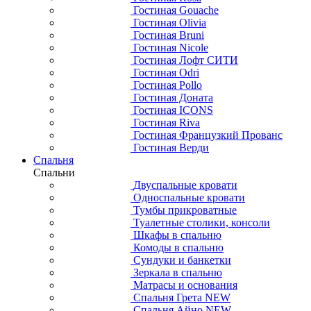
Гостиная Gouache
Гостиная Olivia
Гостиная Bruni
Гостиная Nicole
Гостиная Лофт СИТИ
Гостиная Odri
Гостиная Pollo
Гостиная Доната
Гостиная ICONS
Гостиная Riva
Гостиная Французкий Прованс
Гостиная Верди
Спальня
Спальни
Двуспальные кровати
Односпальные кровати
Тумбы прикроватные
Туалетные столики, консоли
Шкафы в спальню
Комоды в спальню
Сундуки и банкетки
Зеркала в спальню
Матрасы и основания
Спальня Грета NEW
Спальня Айно NEW