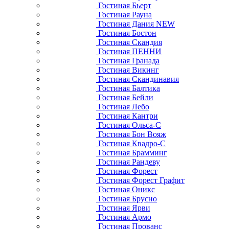
Гостиная Бьерт
Гостиная Рауна
Гостиная Дания NEW
Гостиная Бостон
Гостиная Скандия
Гостиная ПЕННИ
Гостиная Гранада
Гостиная Викинг
Гостиная Скандинавия
Гостиная Балтика
Гостиная Бейли
Гостиная Лебо
Гостиная Кантри
Гостиная Ольса-С
Гостиная Бон Вояж
Гостиная Квадро-С
Гостиная Брамминг
Гостиная Рандеву
Гостиная Форест
Гостиная Форест Графит
Гостиная Оникс
Гостиная Брусно
Гостиная Ярви
Гостиная Армо
Гостиная Прованс