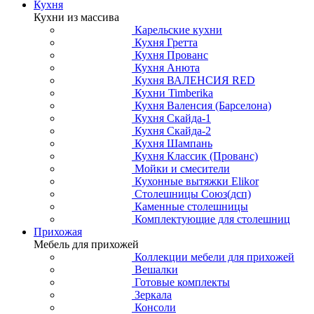
Кухня
Кухни из массива
Карельские кухни
Кухня Гретта
Кухня Прованс
Кухня Анюта
Кухня ВАЛЕНСИЯ RED
Кухни Timberika
Кухня Валенсия (Барселона)
Кухня Скайда-1
Кухня Скайда-2
Кухня Шампань
Кухня Классик (Прованс)
Мойки и смесители
Кухонные вытяжки Elikor
Столешницы Союз(дсп)
Каменные столешницы
Комплектующие для столешниц
Прихожая
Мебель для прихожей
Коллекции мебели для прихожей
Вешалки
Готовые комплекты
Зеркала
Консоли