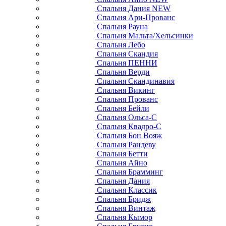
Спальня Дания NEW
Спальня Ари-Прованс
Спальня Рауна
Спальня Мальта/Хельсинки
Спальня Лебо
Спальня Скандия
Спальня ПЕННИ
Спальня Верди
Спальня Скандинавия
Спальня Викинг
Спальня Прованс
Спальня Бейли
Спальня Ольса-С
Спальня Квадро-С
Спальня Бон Вояж
Спальня Рандеву
Спальня Бетти
Спальня Айно
Спальня Брамминг
Спальня Дания
Спальня Классик
Спальня Бридж
Спальня Винтаж
Спальня Кымор