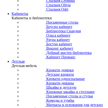
Спальня Leontina
Спальня Olivia
Спальня Odri
Кабинеты
Кабинеты и библиотеки
Письменные столы
Брусно кабинет
Библиотека Скандия
Ольса кабинет
Рауна кабинет
Бостон кабинет
Викинг кабинет
Добрый мастер библиотека
Кабинет Прованс
Детская
Детская мебель
Кровати домики
Детские кровати
Кровати односпальные
Кровати-диваны
Шкафы в детскую
Книжные шкафы и стеллажи
Письменные столы и стулья
Комоды и тумбы
Матрасы и основания для детских