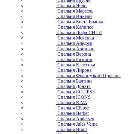
Спальня Брусно
Спальня Ярви
Спальня Марсель
Спальня Инкери
Спальня Коста Бланка
Спальня Калипсо
Спальня Лофи СИТИ
Спальня Мексика
Спальня Аледжи
Спальня Авиньон
Спальня Верона
Спальня Римини
Спальня Классика
Спальня Лирона
Спальня Французкий Прованс
Спальня Балтика
Спальня Доната
Спальня ECLIPSE
Спальня ICONS
Спальня RIVA
Спальня Ellipse
Спальня Berber
Спальня Andersen
Спальня Jules Verne
Спальня Bruni