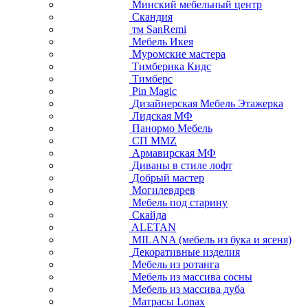
Минский мебельный центр
Скандия
тм SanRemi
Мебель Икея
Муромские мастера
Тимберика Кидс
Тимберс
Pin Magic
Дизайнерская Мебель Этажерка
Лидская МФ
Панормо Мебель
СП ММZ
Армавирская МФ
Диваны в стиле лофт
Добрый мастер
Могилевдрев
Мебель под старину
Скайда
ALETAN
MILANA (мебель из бука и ясеня)
Декоративные изделия
Мебель из ротанга
Мебель из массива сосны
Мебель из массива дуба
Матрасы Lonax