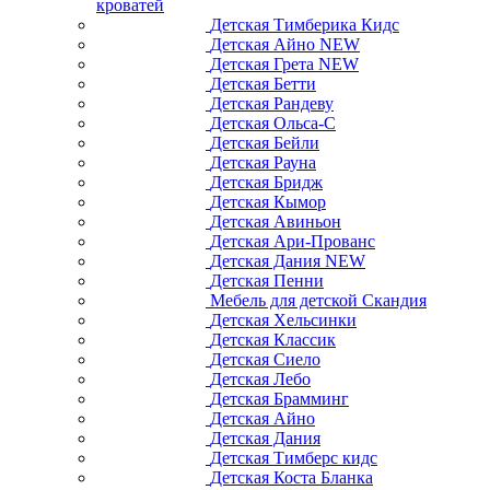
кроватей
Детская Тимберика Кидс
Детская Айно NEW
Детская Грета NEW
Детская Бетти
Детская Рандеву
Детская Ольса-С
Детская Бейли
Детская Рауна
Детская Бридж
Детская Кымор
Детская Авиньон
Детская Ари-Прованс
Детская Дания NEW
Детская Пенни
Мебель для детской Скандия
Детская Хельсинки
Детская Классик
Детская Сиело
Детская Лебо
Детская Брамминг
Детская Айно
Детская Дания
Детская Тимберс кидс
Детская Коста Бланка