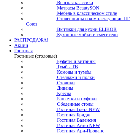
Венская классика
Матрасы BeautySON
Мебель в классическом стиле
Столешницы и комплектующие ПГ
Союз
Вытяжки для кухни ELIKOR
Кухонные мойки и смесители
РАСПРОДАЖА!
Акции
Гостиная
Гостиные (столовые)
Буфеты и витрины
Тумбы ТВ
Комоды и тумбы
Стеллажи и полки
Столики
Диваны
Кресла
Банкетки и пуфики
Обеденные столы
Гостиная Грета NEW
Гостиная Бридж
Гостиная Валенсия
Гостиная Айно NEW
Гостиная Ари-Прованс