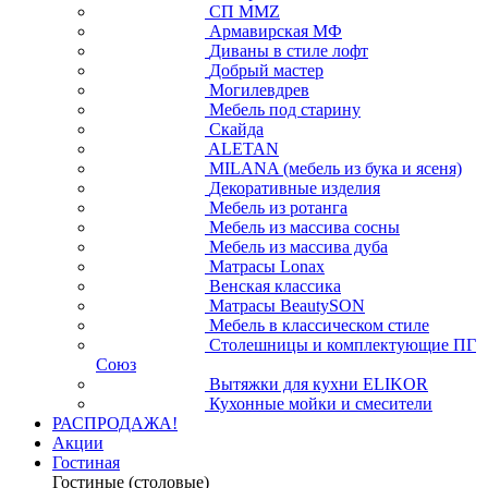
СП ММZ
Армавирская МФ
Диваны в стиле лофт
Добрый мастер
Могилевдрев
Мебель под старину
Скайда
ALETAN
MILANA (мебель из бука и ясеня)
Декоративные изделия
Мебель из ротанга
Мебель из массива сосны
Мебель из массива дуба
Матрасы Lonax
Венская классика
Матрасы BeautySON
Мебель в классическом стиле
Столешницы и комплектующие ПГ
Союз
Вытяжки для кухни ELIKOR
Кухонные мойки и смесители
РАСПРОДАЖА!
Акции
Гостиная
Гостиные (столовые)