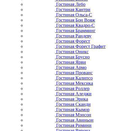
Гостиная Лебо
Гостиная Кантри
Гостиная Ольса-С
Гостиная Бон Вояж
Гостиная Квадро-С
Гостиная Брамминг
Гостиная Рандеву
Гостиная Форест
Гостиная Форест Графит
Гостиная Оникс
Гостиная Брусно
Гостиная Ярви
Гостиная Армо
Гостиная Прованс
Гостиная Калипсо
Гостиная Мексика
Гостиная Роллер
Гостиная Аледжи
Гостиная Эрика
Гостиная Сканди
Гостиная Кымор
Гостиная Мэнсон
Гостиная Авиньон
Гостиная Римини
Гостиная Верона