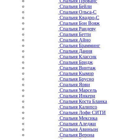
Спальня Прованс
Спальня Бейли
Спальня Ольса-С
Спальня Квадро-С
Спальня Бон Вояж
Спальня Рандеву
Спальня Бетти
Спальня Айно
Спальня Брамминг
Спальня Дания
Спальня Классик
Спальня Бридж
Спальня Винтаж
Спальня Кымор
Спальня Брусно
Спальня Ярви
Спальня Марсель
Спальня Инкери
Спальня Коста Бланка
Спальня Калипсо
Спальня Лофи СИТИ
Спальня Мексика
Спальня Аледжи
Спальня Авиньон
Спальня Верона