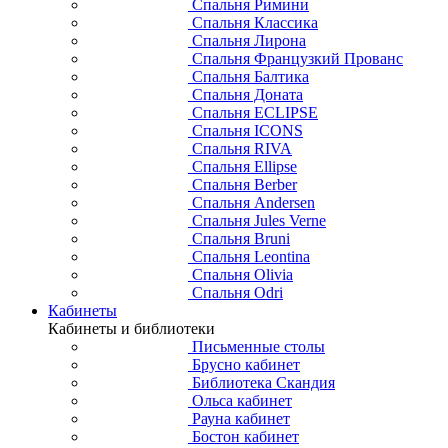
Спальня Римини
Спальня Классика
Спальня Лирона
Спальня Французкий Прованс
Спальня Балтика
Спальня Доната
Спальня ECLIPSE
Спальня ICONS
Спальня RIVA
Спальня Ellipse
Спальня Berber
Спальня Andersen
Спальня Jules Verne
Спальня Bruni
Спальня Leontina
Спальня Olivia
Спальня Odri
Кабинеты
Кабинеты и библиотеки
Письменные столы
Брусно кабинет
Библиотека Скандия
Ольса кабинет
Рауна кабинет
Бостон кабинет