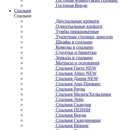
Гостиная Французкий Прованс
Гостиная Верди
Спальня
Спальни
Двуспальные кровати
Односпальные кровати
Тумбы прикроватные
Туалетные столики, консоли
Шкафы в спальню
Комоды в спальню
Сундуки и банкетки
Зеркала в спальню
Матрасы и основания
Спальня Грета NEW
Спальня Айно NEW
Спальня Дания NEW
Спальня Ари-Прованс
Спальня Рауна
Спальня Мальта/Хельсинки
Спальня Лебо
Спальня Скандия
Спальня ПЕННИ
Спальня Верди
Спальня Скандинавия
Спальня Викинг