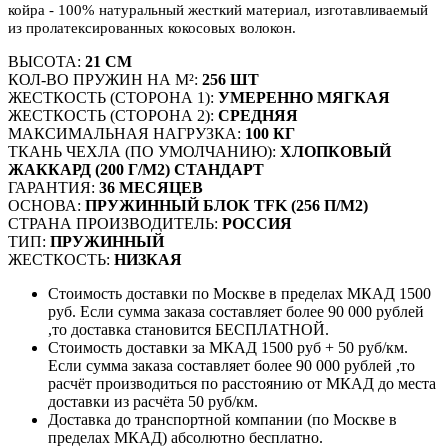
койра - 100% натуральный жесткий материал, изготавливаемый
из пролатексированных кокосовых волокон.
ВЫСОТА:
21 СМ
КОЛ-ВО ПРУЖИН НА М²:
256 ШТ
ЖЕСТКОСТЬ (СТОРОНА 1):
УМЕРЕННО МЯГКАЯ
ЖЕСТКОСТЬ (СТОРОНА 2):
СРЕДНЯЯ
МАКСИМАЛЬНАЯ НАГРУЗКА:
100 КГ
ТКАНЬ ЧЕХЛА (ПО УМОЛЧАНИЮ):
ХЛОПКОВЫЙ
ЖАККАРД (200 Г/М2) СТАНДАРТ
ГАРАНТИЯ:
36 МЕСЯЦЕВ
ОСНОВА:
ПРУЖИННЫЙ БЛОК TFK (256 П/М2)
СТРАНА ПРОИЗВОДИТЕЛЬ:
РОССИЯ
ТИП:
ПРУЖИННЫЙ
ЖЕСТКОСТЬ:
НИЗКАЯ
Стоимость доставки по Москве в пределах МКАД 1500
руб. Если сумма заказа составляет более 90 000 рублей
,то доставка становится БЕСПЛАТНОЙ.
Стоимость доставки за МКАД 1500 руб + 50 руб/км.
Если сумма заказа составляет более 90 000 рублей ,то
расчёт производиться по расстоянию от МКАД до места
доставки из расчёта 50 руб/км.
Доставка до транспортной компании (по Москве в
пределах МКАД) абсолютно бесплатно.