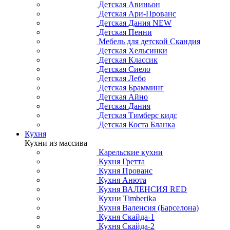
Детская Авиньон
Детская Ари-Прованс
Детская Дания NEW
Детская Пенни
Мебель для детской Скандия
Детская Хельсинки
Детская Классик
Детская Сиело
Детская Лебо
Детская Брамминг
Детская Айно
Детская Дания
Детская Тимберс кидс
Детская Коста Бланка
Кухня
Кухни из массива
Карельские кухни
Кухня Гретта
Кухня Прованс
Кухня Анюта
Кухня ВАЛЕНСИЯ RED
Кухни Timberika
Кухня Валенсия (Барселона)
Кухня Скайда-1
Кухня Скайда-2