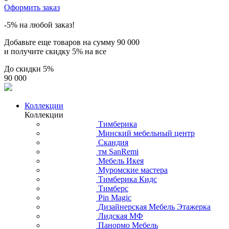
Оформить заказ
-5% на любой заказ!
Добавьте еще товаров на сумму
90 000
и получите скидку
5% на все
До скидки
5%
90 000
Коллекции
Коллекции
Тимберика
Минский мебельный центр
Скандия
тм SanRemi
Мебель Икея
Муромские мастера
Тимберика Кидс
Тимберс
Pin Magic
Дизайнерская Мебель Этажерка
Лидская МФ
Панормо Мебель