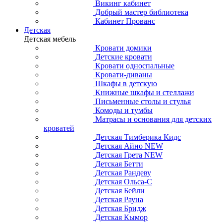
Викинг кабинет
Добрый мастер библиотека
Кабинет Прованс
Детская
Детская мебель
Кровати домики
Детские кровати
Кровати односпальные
Кровати-диваны
Шкафы в детскую
Книжные шкафы и стеллажи
Письменные столы и стулья
Комоды и тумбы
Матрасы и основания для детских
кроватей
Детская Тимберика Кидс
Детская Айно NEW
Детская Грета NEW
Детская Бетти
Детская Рандеву
Детская Ольса-С
Детская Бейли
Детская Рауна
Детская Бридж
Детская Кымор