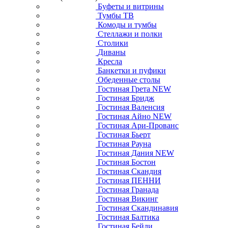
Буфеты и витрины
Тумбы ТВ
Комоды и тумбы
Стеллажи и полки
Столики
Диваны
Кресла
Банкетки и пуфики
Обеденные столы
Гостиная Грета NEW
Гостиная Бридж
Гостиная Валенсия
Гостиная Айно NEW
Гостиная Ари-Прованс
Гостиная Бьерт
Гостиная Рауна
Гостиная Дания NEW
Гостиная Бостон
Гостиная Скандия
Гостиная ПЕННИ
Гостиная Гранада
Гостиная Викинг
Гостиная Скандинавия
Гостиная Балтика
Гостиная Бейли