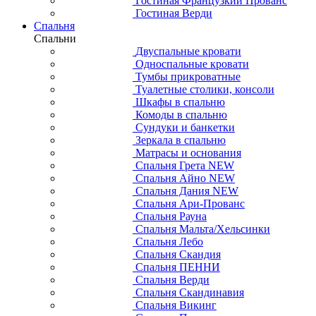
Гостиная Французкий Прованс
Гостиная Верди
Спальня
Спальни
Двуспальные кровати
Односпальные кровати
Тумбы прикроватные
Туалетные столики, консоли
Шкафы в спальню
Комоды в спальню
Сундуки и банкетки
Зеркала в спальню
Матрасы и основания
Спальня Грета NEW
Спальня Айно NEW
Спальня Дания NEW
Спальня Ари-Прованс
Спальня Рауна
Спальня Мальта/Хельсинки
Спальня Лебо
Спальня Скандия
Спальня ПЕННИ
Спальня Верди
Спальня Скандинавия
Спальня Викинг