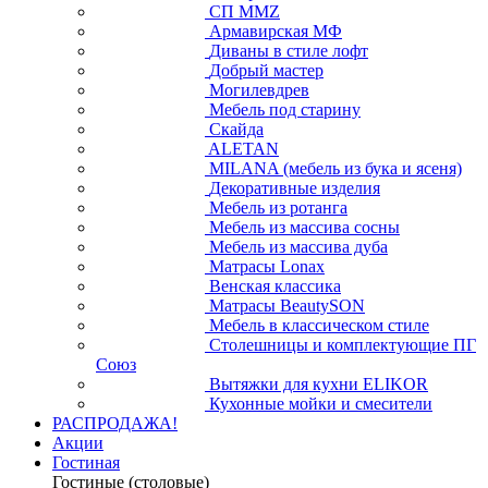
СП ММZ
Армавирская МФ
Диваны в стиле лофт
Добрый мастер
Могилевдрев
Мебель под старину
Скайда
ALETAN
MILANA (мебель из бука и ясеня)
Декоративные изделия
Мебель из ротанга
Мебель из массива сосны
Мебель из массива дуба
Матрасы Lonax
Венская классика
Матрасы BeautySON
Мебель в классическом стиле
Столешницы и комплектующие ПГ
Союз
Вытяжки для кухни ELIKOR
Кухонные мойки и смесители
РАСПРОДАЖА!
Акции
Гостиная
Гостиные (столовые)