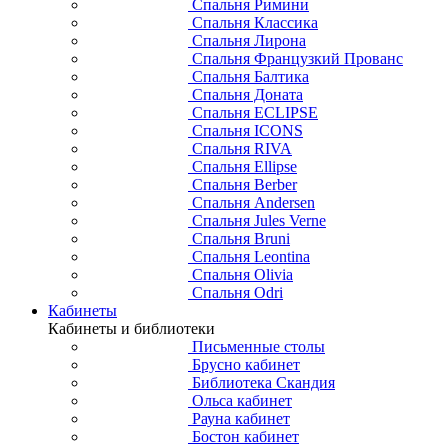
Спальня Римини
Спальня Классика
Спальня Лирона
Спальня Французкий Прованс
Спальня Балтика
Спальня Доната
Спальня ECLIPSE
Спальня ICONS
Спальня RIVA
Спальня Ellipse
Спальня Berber
Спальня Andersen
Спальня Jules Verne
Спальня Bruni
Спальня Leontina
Спальня Olivia
Спальня Odri
Кабинеты
Кабинеты и библиотеки
Письменные столы
Брусно кабинет
Библиотека Скандия
Ольса кабинет
Рауна кабинет
Бостон кабинет