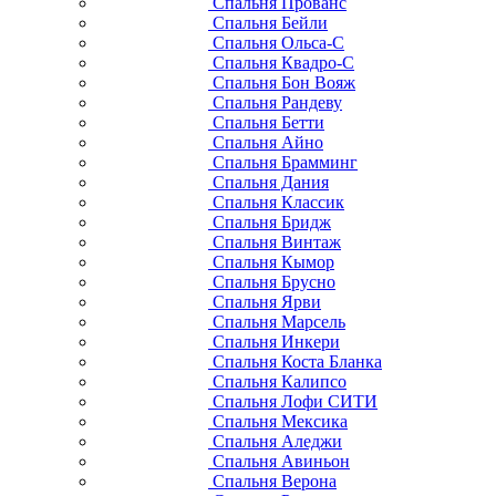
Спальня Прованс
Спальня Бейли
Спальня Ольса-С
Спальня Квадро-С
Спальня Бон Вояж
Спальня Рандеву
Спальня Бетти
Спальня Айно
Спальня Брамминг
Спальня Дания
Спальня Классик
Спальня Бридж
Спальня Винтаж
Спальня Кымор
Спальня Брусно
Спальня Ярви
Спальня Марсель
Спальня Инкери
Спальня Коста Бланка
Спальня Калипсо
Спальня Лофи СИТИ
Спальня Мексика
Спальня Аледжи
Спальня Авиньон
Спальня Верона