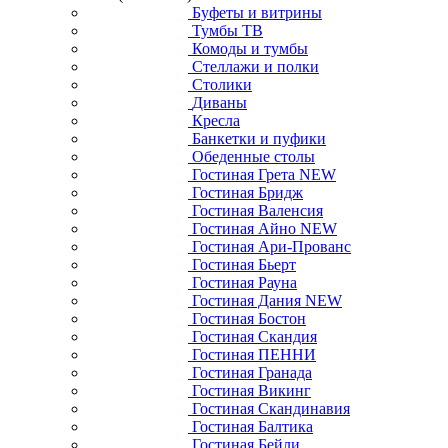
Буфеты и витрины
Тумбы ТВ
Комоды и тумбы
Стеллажи и полки
Столики
Диваны
Кресла
Банкетки и пуфики
Обеденные столы
Гостиная Грета NEW
Гостиная Бридж
Гостиная Валенсия
Гостиная Айно NEW
Гостиная Ари-Прованс
Гостиная Бьерт
Гостиная Рауна
Гостиная Дания NEW
Гостиная Бостон
Гостиная Скандия
Гостиная ПЕННИ
Гостиная Гранада
Гостиная Викинг
Гостиная Скандинавия
Гостиная Балтика
Гостиная Бейли