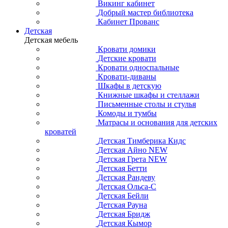
Викинг кабинет
Добрый мастер библиотека
Кабинет Прованс
Детская
Детская мебель
Кровати домики
Детские кровати
Кровати односпальные
Кровати-диваны
Шкафы в детскую
Книжные шкафы и стеллажи
Письменные столы и стулья
Комоды и тумбы
Матрасы и основания для детских
кроватей
Детская Тимберика Кидс
Детская Айно NEW
Детская Грета NEW
Детская Бетти
Детская Рандеву
Детская Ольса-С
Детская Бейли
Детская Рауна
Детская Бридж
Детская Кымор