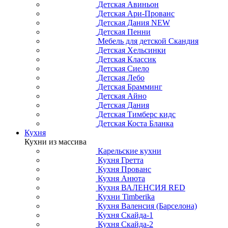
Детская Авиньон
Детская Ари-Прованс
Детская Дания NEW
Детская Пенни
Мебель для детской Скандия
Детская Хельсинки
Детская Классик
Детская Сиело
Детская Лебо
Детская Брамминг
Детская Айно
Детская Дания
Детская Тимберс кидс
Детская Коста Бланка
Кухня
Кухни из массива
Карельские кухни
Кухня Гретта
Кухня Прованс
Кухня Анюта
Кухня ВАЛЕНСИЯ RED
Кухни Timberika
Кухня Валенсия (Барселона)
Кухня Скайда-1
Кухня Скайда-2