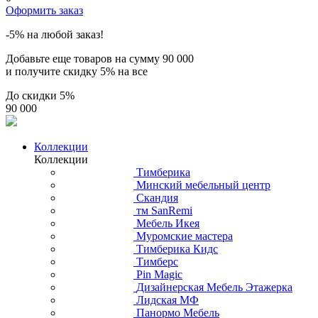
Оформить заказ
-5% на любой заказ!
Добавьте еще товаров на сумму
90 000
и получите скидку
5% на все
До скидки
5%
90 000
Коллекции
Коллекции
Тимберика
Минский мебельный центр
Скандия
тм SanRemi
Мебель Икея
Муромские мастера
Тимберика Кидс
Тимберс
Pin Magic
Дизайнерская Мебель Этажерка
Лидская МФ
Панормо Мебель