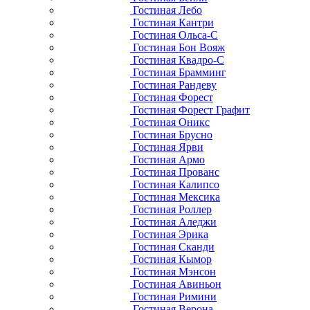
Гостиная Лебо
Гостиная Кантри
Гостиная Ольса-С
Гостиная Бон Вояж
Гостиная Квадро-С
Гостиная Брамминг
Гостиная Рандеву
Гостиная Форест
Гостиная Форест Графит
Гостиная Оникс
Гостиная Брусно
Гостиная Ярви
Гостиная Армо
Гостиная Прованс
Гостиная Калипсо
Гостиная Мексика
Гостиная Роллер
Гостиная Аледжи
Гостиная Эрика
Гостиная Сканди
Гостиная Кымор
Гостиная Мэнсон
Гостиная Авиньон
Гостиная Римини
Гостиная Верона