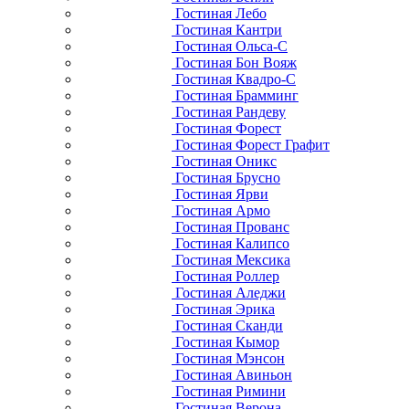
Гостиная Лебо
Гостиная Кантри
Гостиная Ольса-С
Гостиная Бон Вояж
Гостиная Квадро-С
Гостиная Брамминг
Гостиная Рандеву
Гостиная Форест
Гостиная Форест Графит
Гостиная Оникс
Гостиная Брусно
Гостиная Ярви
Гостиная Армо
Гостиная Прованс
Гостиная Калипсо
Гостиная Мексика
Гостиная Роллер
Гостиная Аледжи
Гостиная Эрика
Гостиная Сканди
Гостиная Кымор
Гостиная Мэнсон
Гостиная Авиньон
Гостиная Римини
Гостиная Верона