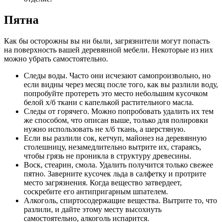
Пятна
Как бы осторожны вы ни были, загрязнители могут попасть
на поверхность вашей деревянной мебели. Некоторые из них
можно убрать самостоятельно.
Следы воды. Часто они исчезают самопроизвольно, но
если видны через месяц после того, как вы разлили воду,
попробуйте протереть это место небольшим кусочком
белой х/б ткани с капелькой растительного масла.
Следы от горячего. Можно попробовать удалить их тем
же способом, что описан выше, только для полировки
нужно использовать не х/б ткань, а шерстяную.
Если вы разлили сок, кетчуп, майонез на деревянную
столешницу, незамедлительно вытрите их, стараясь,
чтобы грязь не проникла в структуру древесины.
Воск, стеарин, смола. Удалить получится только свежее
пятно. Заверните кусочек льда в салфетку и протрите
место загрязнения. Когда вещество затвердеет,
соскребите его антипригарным шпателем.
Алкоголь, спиртосодержащие вещества. Вытрите то, что
разлили, и дайте этому месту высохнуть
самостоятельно, алкоголь испарится.