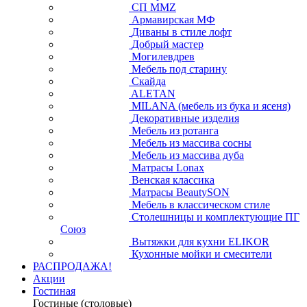
СП ММZ
Армавирская МФ
Диваны в стиле лофт
Добрый мастер
Могилевдрев
Мебель под старину
Скайда
ALETAN
MILANA (мебель из бука и ясеня)
Декоративные изделия
Мебель из ротанга
Мебель из массива сосны
Мебель из массива дуба
Матрасы Lonax
Венская классика
Матрасы BeautySON
Мебель в классическом стиле
Столешницы и комплектующие ПГ
Союз
Вытяжки для кухни ELIKOR
Кухонные мойки и смесители
РАСПРОДАЖА!
Акции
Гостиная
Гостиные (столовые)