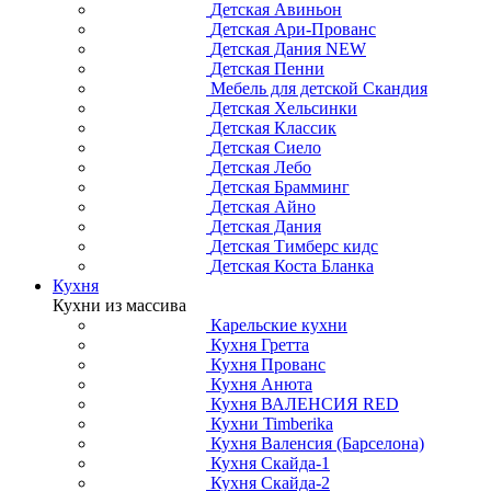
Детская Авиньон
Детская Ари-Прованс
Детская Дания NEW
Детская Пенни
Мебель для детской Скандия
Детская Хельсинки
Детская Классик
Детская Сиело
Детская Лебо
Детская Брамминг
Детская Айно
Детская Дания
Детская Тимберс кидс
Детская Коста Бланка
Кухня
Кухни из массива
Карельские кухни
Кухня Гретта
Кухня Прованс
Кухня Анюта
Кухня ВАЛЕНСИЯ RED
Кухни Timberika
Кухня Валенсия (Барселона)
Кухня Скайда-1
Кухня Скайда-2