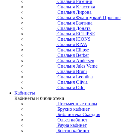
Спальня Римини
Спальня Классика
Спальня Лирона
Спальня Французкий Прованс
Спальня Балтика
Спальня Доната
Спальня ECLIPSE
Спальня ICONS
Спальня RIVA
Спальня Ellipse
Спальня Berber
Спальня Andersen
Спальня Jules Verne
Спальня Bruni
Спальня Leontina
Спальня Olivia
Спальня Odri
Кабинеты
Кабинеты и библиотеки
Письменные столы
Брусно кабинет
Библиотека Скандия
Ольса кабинет
Рауна кабинет
Бостон кабинет