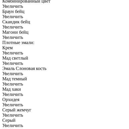
Комбинированный цвет
Увеличить
Браун бейц
Увеличить
Скандик бейц
Увеличить
Магони бейц
Увеличить
Плотные эмали:
Крем
Увеличить
Мад светлый
Увеличить
Эмаль Слоновая кость
Увеличить
Мад темный
Увеличить
Мад хаки
Увеличить
Орхидея
Увеличить
Серый жемчуг
Увеличить
Серый
Увеличить