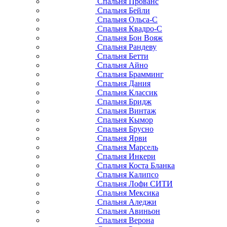
Спальня Прованс
Спальня Бейли
Спальня Ольса-С
Спальня Квадро-С
Спальня Бон Вояж
Спальня Рандеву
Спальня Бетти
Спальня Айно
Спальня Брамминг
Спальня Дания
Спальня Классик
Спальня Бридж
Спальня Винтаж
Спальня Кымор
Спальня Брусно
Спальня Ярви
Спальня Марсель
Спальня Инкери
Спальня Коста Бланка
Спальня Калипсо
Спальня Лофи СИТИ
Спальня Мексика
Спальня Аледжи
Спальня Авиньон
Спальня Верона