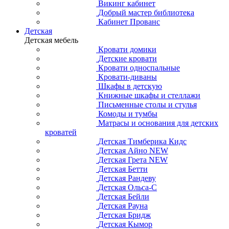
Викинг кабинет
Добрый мастер библиотека
Кабинет Прованс
Детская
Детская мебель
Кровати домики
Детские кровати
Кровати односпальные
Кровати-диваны
Шкафы в детскую
Книжные шкафы и стеллажи
Письменные столы и стулья
Комоды и тумбы
Матрасы и основания для детских
кроватей
Детская Тимберика Кидс
Детская Айно NEW
Детская Грета NEW
Детская Бетти
Детская Рандеву
Детская Ольса-С
Детская Бейли
Детская Рауна
Детская Бридж
Детская Кымор