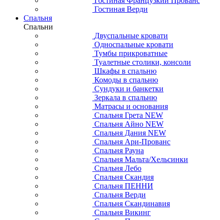
Гостиная Французкий Прованс
Гостиная Верди
Спальня
Спальни
Двуспальные кровати
Односпальные кровати
Тумбы прикроватные
Туалетные столики, консоли
Шкафы в спальню
Комоды в спальню
Сундуки и банкетки
Зеркала в спальню
Матрасы и основания
Спальня Грета NEW
Спальня Айно NEW
Спальня Дания NEW
Спальня Ари-Прованс
Спальня Рауна
Спальня Мальта/Хельсинки
Спальня Лебо
Спальня Скандия
Спальня ПЕННИ
Спальня Верди
Спальня Скандинавия
Спальня Викинг