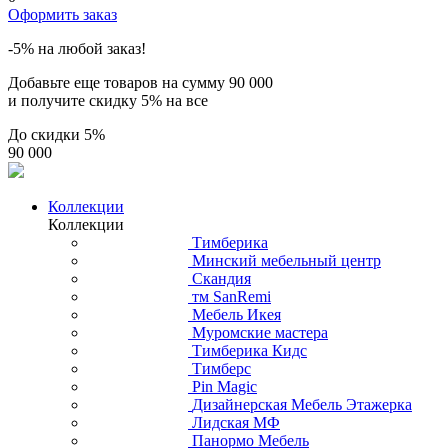
Оформить заказ
-5% на любой заказ!
Добавьте еще товаров на сумму
90 000
и получите скидку
5% на все
До скидки
5%
90 000
Коллекции
Коллекции
Тимберика
Минский мебельный центр
Скандия
тм SanRemi
Мебель Икея
Муромские мастера
Тимберика Кидс
Тимберс
Pin Magic
Дизайнерская Мебель Этажерка
Лидская МФ
Панормо Мебель