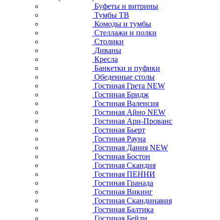
Буфеты и витрины
Тумбы ТВ
Комоды и тумбы
Стеллажи и полки
Столики
Диваны
Кресла
Банкетки и пуфики
Обеденные столы
Гостиная Грета NEW
Гостиная Бридж
Гостиная Валенсия
Гостиная Айно NEW
Гостиная Ари-Прованс
Гостиная Бьерт
Гостиная Рауна
Гостиная Дания NEW
Гостиная Бостон
Гостиная Скандия
Гостиная ПЕННИ
Гостиная Гранада
Гостиная Викинг
Гостиная Скандинавия
Гостиная Балтика
Гостиная Бейли