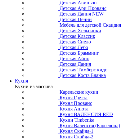
Детская Авиньон
Детская Ари-Прованс
Детская Дания NEW
Детская Пенни
Мебель для детской Скандия
Детская Хельсинки
Детская Классик
Детская Сиело
Детская Лебо
Детская Брамминг
Детская Айно
Детская Дания
Детская Тимберс кидс
Детская Коста Бланка
Кухня
Кухни из массива
Карельские кухни
Кухня Гретта
Кухня Прованс
Кухня Анюта
Кухня ВАЛЕНСИЯ RED
Кухни Timberika
Кухня Валенсия (Барселона)
Кухня Скайда-1
Кухня Скайда-2