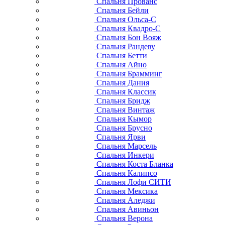
Спальня Прованс
Спальня Бейли
Спальня Ольса-С
Спальня Квадро-С
Спальня Бон Вояж
Спальня Рандеву
Спальня Бетти
Спальня Айно
Спальня Брамминг
Спальня Дания
Спальня Классик
Спальня Бридж
Спальня Винтаж
Спальня Кымор
Спальня Брусно
Спальня Ярви
Спальня Марсель
Спальня Инкери
Спальня Коста Бланка
Спальня Калипсо
Спальня Лофи СИТИ
Спальня Мексика
Спальня Аледжи
Спальня Авиньон
Спальня Верона