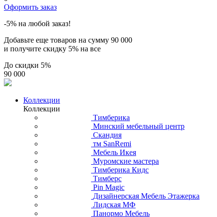
Оформить заказ
-5% на любой заказ!
Добавьте еще товаров на сумму
90 000
и получите скидку
5% на все
До скидки
5%
90 000
Коллекции
Коллекции
Тимберика
Минский мебельный центр
Скандия
тм SanRemi
Мебель Икея
Муромские мастера
Тимберика Кидс
Тимберс
Pin Magic
Дизайнерская Мебель Этажерка
Лидская МФ
Панормо Мебель