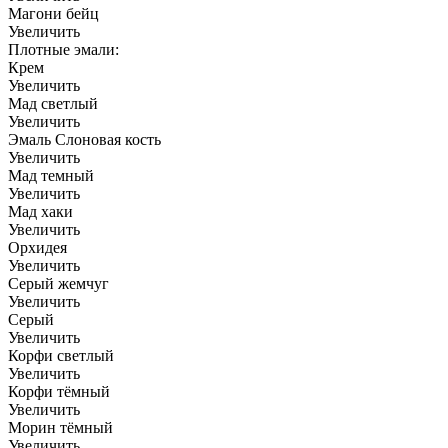
Магони бейц
Увеличить
Плотные эмали:
Крем
Увеличить
Мад светлый
Увеличить
Эмаль Слоновая кость
Увеличить
Мад темный
Увеличить
Мад хаки
Увеличить
Орхидея
Увеличить
Серый жемчуг
Увеличить
Серый
Увеличить
Корфи светлый
Увеличить
Корфи тёмный
Увеличить
Морин тёмный
Увеличить