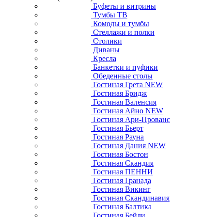
Буфеты и витрины
Тумбы ТВ
Комоды и тумбы
Стеллажи и полки
Столики
Диваны
Кресла
Банкетки и пуфики
Обеденные столы
Гостиная Грета NEW
Гостиная Бридж
Гостиная Валенсия
Гостиная Айно NEW
Гостиная Ари-Прованс
Гостиная Бьерт
Гостиная Рауна
Гостиная Дания NEW
Гостиная Бостон
Гостиная Скандия
Гостиная ПЕННИ
Гостиная Гранада
Гостиная Викинг
Гостиная Скандинавия
Гостиная Балтика
Гостиная Бейли