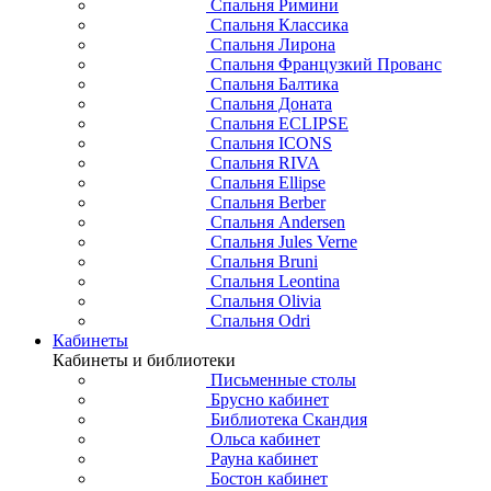
Спальня Римини
Спальня Классика
Спальня Лирона
Спальня Французкий Прованс
Спальня Балтика
Спальня Доната
Спальня ECLIPSE
Спальня ICONS
Спальня RIVA
Спальня Ellipse
Спальня Berber
Спальня Andersen
Спальня Jules Verne
Спальня Bruni
Спальня Leontina
Спальня Olivia
Спальня Odri
Кабинеты
Кабинеты и библиотеки
Письменные столы
Брусно кабинет
Библиотека Скандия
Ольса кабинет
Рауна кабинет
Бостон кабинет