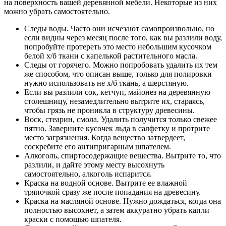
на поверхность вашей деревянной мебели. Некоторые из них
можно убрать самостоятельно.
Следы воды. Часто они исчезают самопроизвольно, но
если видны через месяц после того, как вы разлили воду,
попробуйте протереть это место небольшим кусочком
белой х/б ткани с капелькой растительного масла.
Следы от горячего. Можно попробовать удалить их тем
же способом, что описан выше, только для полировки
нужно использовать не х/б ткань, а шерстяную.
Если вы разлили сок, кетчуп, майонез на деревянную
столешницу, незамедлительно вытрите их, стараясь,
чтобы грязь не проникла в структуру древесины.
Воск, стеарин, смола. Удалить получится только свежее
пятно. Заверните кусочек льда в салфетку и протрите
место загрязнения. Когда вещество затвердеет,
соскребите его антипригарным шпателем.
Алкоголь, спиртосодержащие вещества. Вытрите то, что
разлили, и дайте этому месту высохнуть
самостоятельно, алкоголь испарится.
Краска на водной основе. Вытрите ее влажной
тряпочкой сразу же после попадания на древесину.
Краска на масляной основе. Нужно дождаться, когда она
полностью высохнет, а затем аккуратно убрать капли
краски с помощью шпателя.