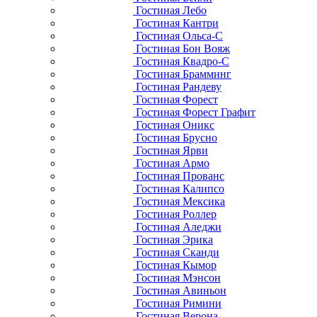
Гостиная Лебо
Гостиная Кантри
Гостиная Ольса-С
Гостиная Бон Вояж
Гостиная Квадро-С
Гостиная Брамминг
Гостиная Рандеву
Гостиная Форест
Гостиная Форест Графит
Гостиная Оникс
Гостиная Брусно
Гостиная Ярви
Гостиная Армо
Гостиная Прованс
Гостиная Калипсо
Гостиная Мексика
Гостиная Роллер
Гостиная Аледжи
Гостиная Эрика
Гостиная Сканди
Гостиная Кымор
Гостиная Мэнсон
Гостиная Авиньон
Гостиная Римини
Гостиная Верона