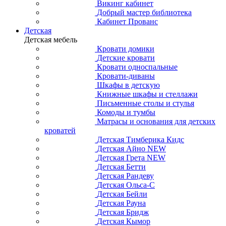
Викинг кабинет
Добрый мастер библиотека
Кабинет Прованс
Детская
Детская мебель
Кровати домики
Детские кровати
Кровати односпальные
Кровати-диваны
Шкафы в детскую
Книжные шкафы и стеллажи
Письменные столы и стулья
Комоды и тумбы
Матрасы и основания для детских
кроватей
Детская Тимберика Кидс
Детская Айно NEW
Детская Грета NEW
Детская Бетти
Детская Рандеву
Детская Ольса-С
Детская Бейли
Детская Рауна
Детская Бридж
Детская Кымор