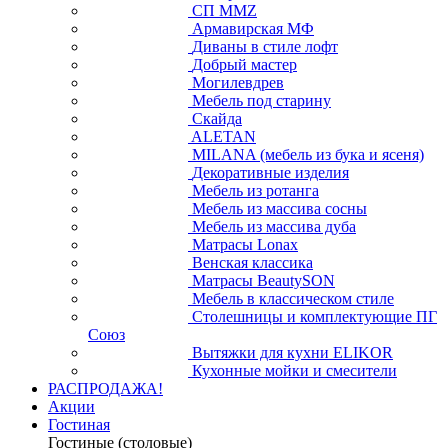
СП ММZ
Армавирская МФ
Диваны в стиле лофт
Добрый мастер
Могилевдрев
Мебель под старину
Скайда
ALETAN
MILANA (мебель из бука и ясеня)
Декоративные изделия
Мебель из ротанга
Мебель из массива сосны
Мебель из массива дуба
Матрасы Lonax
Венская классика
Матрасы BeautySON
Мебель в классическом стиле
Столешницы и комплектующие ПГ
Союз
Вытяжки для кухни ELIKOR
Кухонные мойки и смесители
РАСПРОДАЖА!
Акции
Гостиная
Гостиные (столовые)