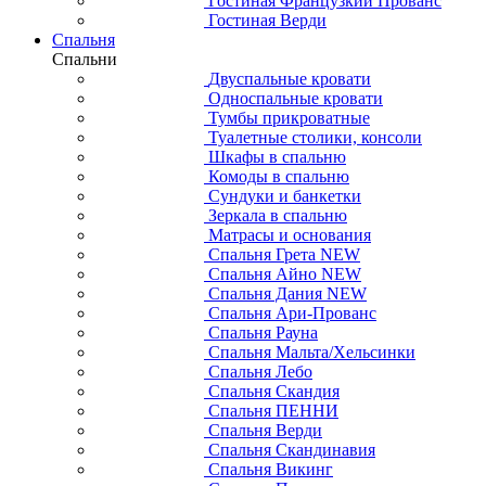
Гостиная Французкий Прованс
Гостиная Верди
Спальня
Спальни
Двуспальные кровати
Односпальные кровати
Тумбы прикроватные
Туалетные столики, консоли
Шкафы в спальню
Комоды в спальню
Сундуки и банкетки
Зеркала в спальню
Матрасы и основания
Спальня Грета NEW
Спальня Айно NEW
Спальня Дания NEW
Спальня Ари-Прованс
Спальня Рауна
Спальня Мальта/Хельсинки
Спальня Лебо
Спальня Скандия
Спальня ПЕННИ
Спальня Верди
Спальня Скандинавия
Спальня Викинг