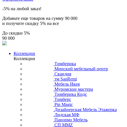
-5% на любой заказ!
Добавьте еще товаров на сумму
90 000
и получите скидку
5% на все
До скидки
5%
90 000
Коллекции
Коллекции
Тимберика
Минский мебельный центр
Скандия
тм SanRemi
Мебель Икея
Муромские мастера
Тимберика Кидс
Тимберс
Pin Magic
Дизайнерская Мебель Этажерка
Лидская МФ
Панормо Мебель
СП ММZ