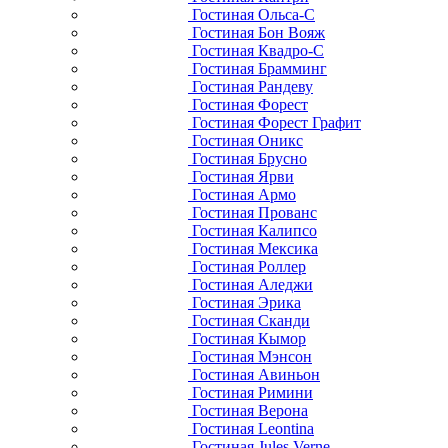
Гостиная Ольса-С
Гостиная Бон Вояж
Гостиная Квадро-С
Гостиная Брамминг
Гостиная Рандеву
Гостиная Форест
Гостиная Форест Графит
Гостиная Оникс
Гостиная Брусно
Гостиная Ярви
Гостиная Армо
Гостиная Прованс
Гостиная Калипсо
Гостиная Мексика
Гостиная Роллер
Гостиная Аледжи
Гостиная Эрика
Гостиная Сканди
Гостиная Кымор
Гостиная Мэнсон
Гостиная Авиньон
Гостиная Римини
Гостиная Верона
Гостиная Leontina
Гостиная Jules Verne