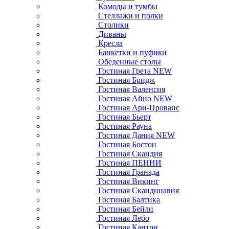
Комоды и тумбы
Стеллажи и полки
Столики
Диваны
Кресла
Банкетки и пуфики
Обеденные столы
Гостиная Грета NEW
Гостиная Бридж
Гостиная Валенсия
Гостиная Айно NEW
Гостиная Ари-Прованс
Гостиная Бьерт
Гостиная Рауна
Гостиная Дания NEW
Гостиная Бостон
Гостиная Скандия
Гостиная ПЕННИ
Гостиная Гранада
Гостиная Викинг
Гостиная Скандинавия
Гостиная Балтика
Гостиная Бейли
Гостиная Лебо
Гостиная Кантри