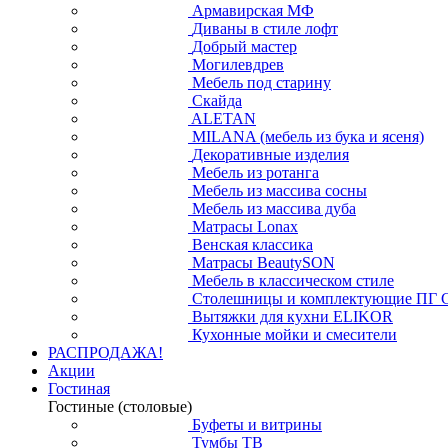
Армавирская МФ
Диваны в стиле лофт
Добрый мастер
Могилевдрев
Мебель под старину
Скайда
ALETAN
MILANA (мебель из бука и ясеня)
Декоративные изделия
Мебель из ротанга
Мебель из массива сосны
Мебель из массива дуба
Матрасы Lonax
Венская классика
Матрасы BeautySON
Мебель в классическом стиле
Столешницы и комплектующие ПГ 
Вытяжки для кухни ELIKOR
Кухонные мойки и смесители
РАСПРОДАЖА!
Акции
Гостиная
Гостиные (столовые)
Буфеты и витрины
Тумбы ТВ