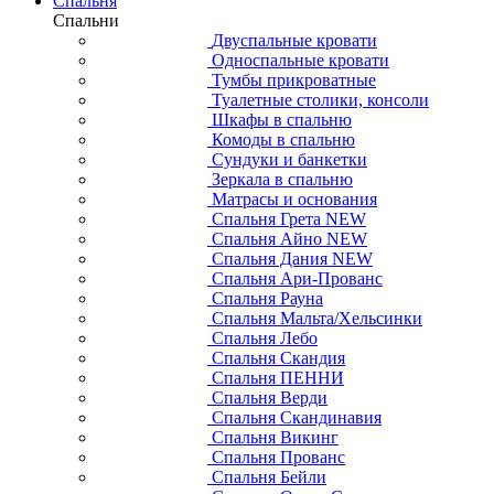
Спальня
Спальни
Двуспальные кровати
Односпальные кровати
Тумбы прикроватные
Туалетные столики, консоли
Шкафы в спальню
Комоды в спальню
Сундуки и банкетки
Зеркала в спальню
Матрасы и основания
Спальня Грета NEW
Спальня Айно NEW
Спальня Дания NEW
Спальня Ари-Прованс
Спальня Рауна
Спальня Мальта/Хельсинки
Спальня Лебо
Спальня Скандия
Спальня ПЕННИ
Спальня Верди
Спальня Скандинавия
Спальня Викинг
Спальня Прованс
Спальня Бейли