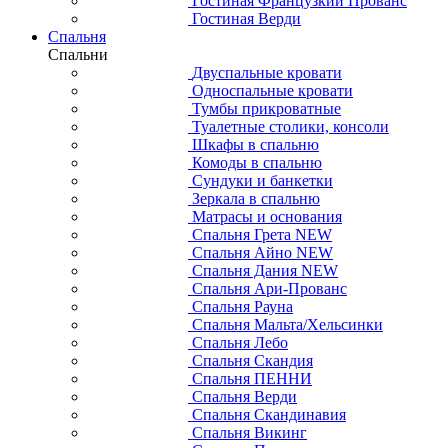
Гостиная Французкий Прованс
Гостиная Верди
Спальня
Спальни
Двуспальные кровати
Односпальные кровати
Тумбы прикроватные
Туалетные столики, консоли
Шкафы в спальню
Комоды в спальню
Сундуки и банкетки
Зеркала в спальню
Матрасы и основания
Спальня Грета NEW
Спальня Айно NEW
Спальня Дания NEW
Спальня Ари-Прованс
Спальня Рауна
Спальня Мальта/Хельсинки
Спальня Лебо
Спальня Скандия
Спальня ПЕННИ
Спальня Верди
Спальня Скандинавия
Спальня Викинг