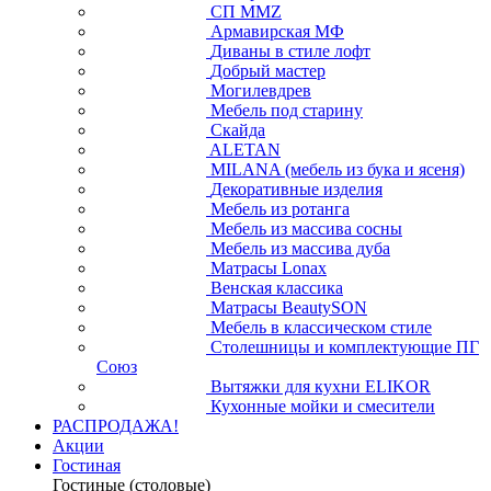
СП ММZ
Армавирская МФ
Диваны в стиле лофт
Добрый мастер
Могилевдрев
Мебель под старину
Скайда
ALETAN
MILANA (мебель из бука и ясеня)
Декоративные изделия
Мебель из ротанга
Мебель из массива сосны
Мебель из массива дуба
Матрасы Lonax
Венская классика
Матрасы BeautySON
Мебель в классическом стиле
Столешницы и комплектующие ПГ
Союз
Вытяжки для кухни ELIKOR
Кухонные мойки и смесители
РАСПРОДАЖА!
Акции
Гостиная
Гостиные (столовые)