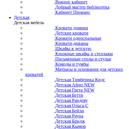
Викинг кабинет
Добрый мастер библиотека
Кабинет Прованс
Детская
Детская мебель
Кровати домики
Детские кровати
Кровати односпальные
Кровати-диваны
Шкафы в детскую
Книжные шкафы и стеллажи
Письменные столы и стулья
Комоды и тумбы
Матрасы и основания для детских
кроватей
Детская Тимберика Кидс
Детская Айно NEW
Детская Грета NEW
Детская Бетти
Детская Рандеву
Детская Ольса-С
Детская Бейли
Детская Рауна
Детская Бридж
Детская Кымор