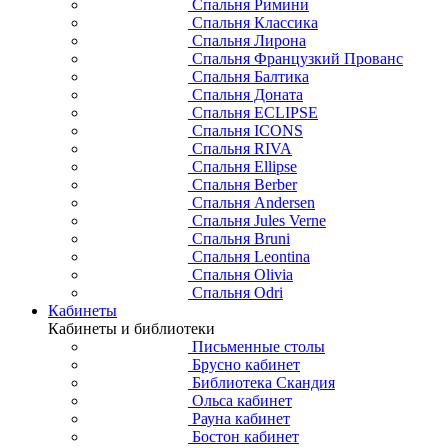
Спальня Римини
Спальня Классика
Спальня Лирона
Спальня Французкий Прованс
Спальня Балтика
Спальня Доната
Спальня ECLIPSE
Спальня ICONS
Спальня RIVA
Спальня Ellipse
Спальня Berber
Спальня Andersen
Спальня Jules Verne
Спальня Bruni
Спальня Leontina
Спальня Olivia
Спальня Odri
Кабинеты
Кабинеты и библиотеки
Письменные столы
Брусно кабинет
Библиотека Скандия
Ольса кабинет
Рауна кабинет
Бостон кабинет