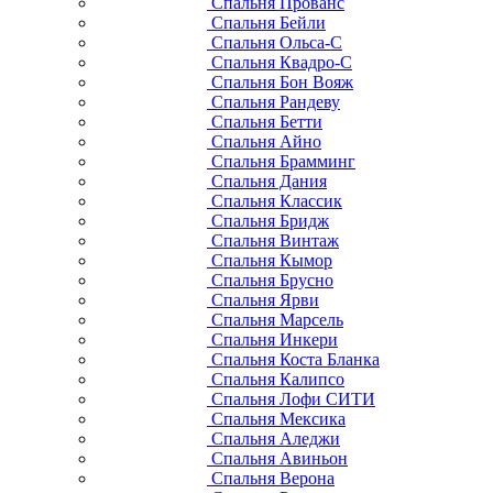
Спальня Прованс
Спальня Бейли
Спальня Ольса-С
Спальня Квадро-С
Спальня Бон Вояж
Спальня Рандеву
Спальня Бетти
Спальня Айно
Спальня Брамминг
Спальня Дания
Спальня Классик
Спальня Бридж
Спальня Винтаж
Спальня Кымор
Спальня Брусно
Спальня Ярви
Спальня Марсель
Спальня Инкери
Спальня Коста Бланка
Спальня Калипсо
Спальня Лофи СИТИ
Спальня Мексика
Спальня Аледжи
Спальня Авиньон
Спальня Верона