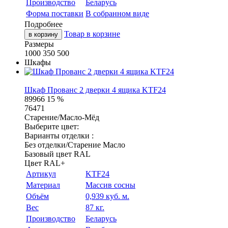
Производство
Беларусь
Форма поставки
В собранном виде
Подробнее
Товар в корзине
в корзину
Размеры
1000
350
500
Шкафы
Шкаф Прованс 2 дверки 4 ящика KTF24
89966
15 %
76471
Старение/Масло-Мёд
Выберите цвет:
Варианты отделки :
Без отделки/Старение Масло
Базовый цвет RAL
Цвет RAL+
Артикул
KTF24
Материал
Массив сосны
Объём
0,939 куб. м.
Вес
87 кг.
Производство
Беларусь