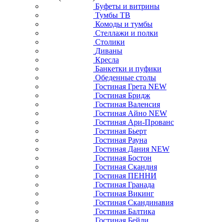
Буфеты и витрины
Тумбы ТВ
Комоды и тумбы
Стеллажи и полки
Столики
Диваны
Кресла
Банкетки и пуфики
Обеденные столы
Гостиная Грета NEW
Гостиная Бридж
Гостиная Валенсия
Гостиная Айно NEW
Гостиная Ари-Прованс
Гостиная Бьерт
Гостиная Рауна
Гостиная Дания NEW
Гостиная Бостон
Гостиная Скандия
Гостиная ПЕННИ
Гостиная Гранада
Гостиная Викинг
Гостиная Скандинавия
Гостиная Балтика
Гостиная Бейли