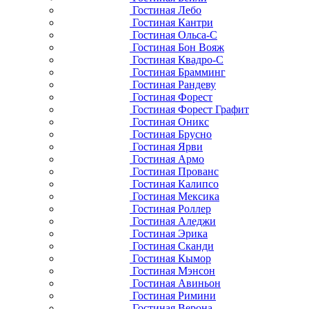
Гостиная Лебо
Гостиная Кантри
Гостиная Ольса-С
Гостиная Бон Вояж
Гостиная Квадро-С
Гостиная Брамминг
Гостиная Рандеву
Гостиная Форест
Гостиная Форест Графит
Гостиная Оникс
Гостиная Брусно
Гостиная Ярви
Гостиная Армо
Гостиная Прованс
Гостиная Калипсо
Гостиная Мексика
Гостиная Роллер
Гостиная Аледжи
Гостиная Эрика
Гостиная Сканди
Гостиная Кымор
Гостиная Мэнсон
Гостиная Авиньон
Гостиная Римини
Гостиная Верона