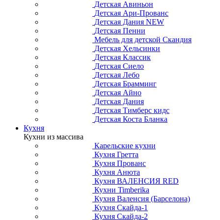
Детская Авиньон
Детская Ари-Прованс
Детская Дания NEW
Детская Пенни
Мебель для детской Скандия
Детская Хельсинки
Детская Классик
Детская Сиело
Детская Лебо
Детская Брамминг
Детская Айно
Детская Дания
Детская Тимберс кидс
Детская Коста Бланка
Кухня
Кухни из массива
Карельские кухни
Кухня Гретта
Кухня Прованс
Кухня Анюта
Кухня ВАЛЕНСИЯ RED
Кухни Timberika
Кухня Валенсия (Барселона)
Кухня Скайда-1
Кухня Скайда-2