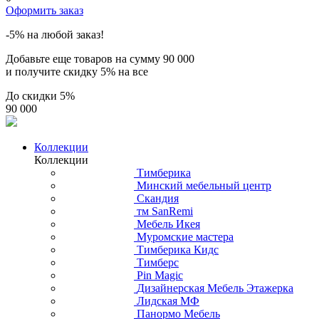
Оформить заказ
-5% на любой заказ!
Добавьте еще товаров на сумму
90 000
и получите скидку
5% на все
До скидки
5%
90 000
Коллекции
Коллекции
Тимберика
Минский мебельный центр
Скандия
тм SanRemi
Мебель Икея
Муромские мастера
Тимберика Кидс
Тимберс
Pin Magic
Дизайнерская Мебель Этажерка
Лидская МФ
Панормо Мебель