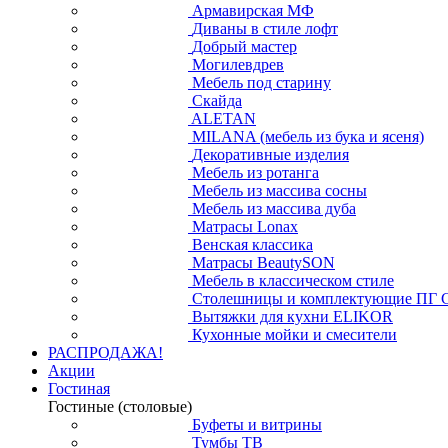
Армавирская МФ
Диваны в стиле лофт
Добрый мастер
Могилевдрев
Мебель под старину
Скайда
ALETAN
MILANA (мебель из бука и ясеня)
Декоративные изделия
Мебель из ротанга
Мебель из массива сосны
Мебель из массива дуба
Матрасы Lonax
Венская классика
Матрасы BeautySON
Мебель в классическом стиле
Столешницы и комплектующие ПГ 
Вытяжки для кухни ELIKOR
Кухонные мойки и смесители
РАСПРОДАЖА!
Акции
Гостиная
Гостиные (столовые)
Буфеты и витрины
Тумбы ТВ