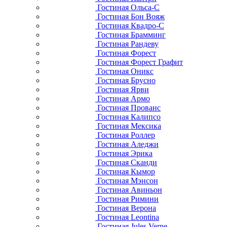
Гостиная Ольса-С
Гостиная Бон Вояж
Гостиная Квадро-С
Гостиная Брамминг
Гостиная Рандеву
Гостиная Форест
Гостиная Форест Графит
Гостиная Оникс
Гостиная Брусно
Гостиная Ярви
Гостиная Армо
Гостиная Прованс
Гостиная Калипсо
Гостиная Мексика
Гостиная Роллер
Гостиная Аледжи
Гостиная Эрика
Гостиная Сканди
Гостиная Кымор
Гостиная Мэнсон
Гостиная Авиньон
Гостиная Римини
Гостиная Верона
Гостиная Leontina
Гостиная Jules Verne