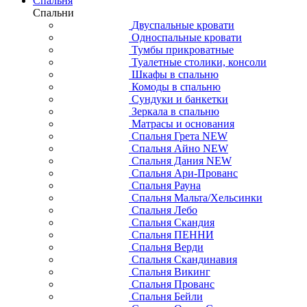
Спальня
Спальни
Двуспальные кровати
Односпальные кровати
Тумбы прикроватные
Туалетные столики, консоли
Шкафы в спальню
Комоды в спальню
Сундуки и банкетки
Зеркала в спальню
Матрасы и основания
Спальня Грета NEW
Спальня Айно NEW
Спальня Дания NEW
Спальня Ари-Прованс
Спальня Рауна
Спальня Мальта/Хельсинки
Спальня Лебо
Спальня Скандия
Спальня ПЕННИ
Спальня Верди
Спальня Скандинавия
Спальня Викинг
Спальня Прованс
Спальня Бейли