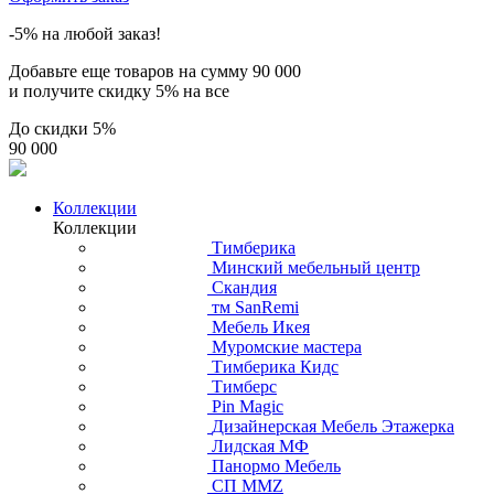
-5% на любой заказ!
Добавьте еще товаров на сумму
90 000
и получите скидку
5% на все
До скидки
5%
90 000
Коллекции
Коллекции
Тимберика
Минский мебельный центр
Скандия
тм SanRemi
Мебель Икея
Муромские мастера
Тимберика Кидс
Тимберс
Pin Magic
Дизайнерская Мебель Этажерка
Лидская МФ
Панормо Мебель
СП ММZ