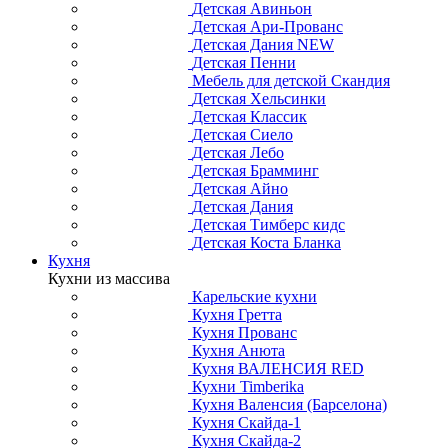
Детская Авиньон
Детская Ари-Прованс
Детская Дания NEW
Детская Пенни
Мебель для детской Скандия
Детская Хельсинки
Детская Классик
Детская Сиело
Детская Лебо
Детская Брамминг
Детская Айно
Детская Дания
Детская Тимберс кидс
Детская Коста Бланка
Кухня
Кухни из массива
Карельские кухни
Кухня Гретта
Кухня Прованс
Кухня Анюта
Кухня ВАЛЕНСИЯ RED
Кухни Timberika
Кухня Валенсия (Барселона)
Кухня Скайда-1
Кухня Скайда-2