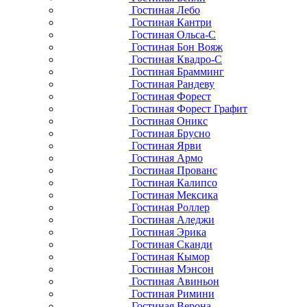
Гостиная Лебо
Гостиная Кантри
Гостиная Ольса-С
Гостиная Бон Вояж
Гостиная Квадро-С
Гостиная Брамминг
Гостиная Рандеву
Гостиная Форест
Гостиная Форест Графит
Гостиная Оникс
Гостиная Брусно
Гостиная Ярви
Гостиная Армо
Гостиная Прованс
Гостиная Калипсо
Гостиная Мексика
Гостиная Роллер
Гостиная Аледжи
Гостиная Эрика
Гостиная Сканди
Гостиная Кымор
Гостиная Мэнсон
Гостиная Авиньон
Гостиная Римини
Гостиная Верона