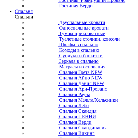
Гостиная Французкий Прованс
Гостиная Верди
Спальня
Спальни
Двуспальные кровати
Односпальные кровати
Тумбы прикроватные
Туалетные столики, консоли
Шкафы в спальню
Комоды в спальню
Сундуки и банкетки
Зеркала в спальню
Матрасы и основания
Спальня Грета NEW
Спальня Айно NEW
Спальня Дания NEW
Спальня Ари-Прованс
Спальня Рауна
Спальня Мальта/Хельсинки
Спальня Лебо
Спальня Скандия
Спальня ПЕННИ
Спальня Верди
Спальня Скандинавия
Спальня Викинг