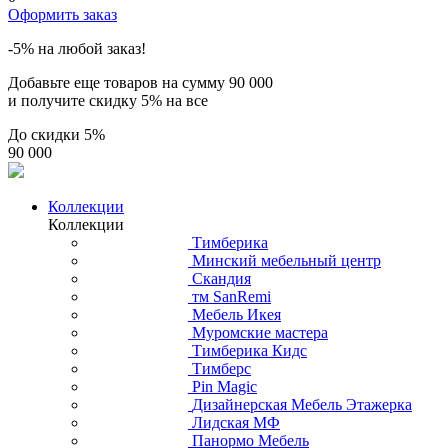
Оформить заказ
-5% на любой заказ!
Добавьте еще товаров на сумму
90 000
и получите скидку
5% на все
До скидки
5%
90 000
Коллекции
Коллекции
Тимберика
Минский мебельный центр
Скандия
тм SanRemi
Мебель Икея
Муромские мастера
Тимберика Кидс
Тимберс
Pin Magic
Дизайнерская Мебель Этажерка
Лидская МФ
Панормо Мебель