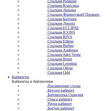
Спальня Римини
Спальня Классика
Спальня Лирона
Спальня Французкий Прованс
Спальня Балтика
Спальня Доната
Спальня ECLIPSE
Спальня ICONS
Спальня RIVA
Спальня Ellipse
Спальня Berber
Спальня Andersen
Спальня Jules Verne
Спальня Bruni
Спальня Leontina
Спальня Olivia
Спальня Odri
Кабинеты
Кабинеты и библиотеки
Письменные столы
Брусно кабинет
Библиотека Скандия
Ольса кабинет
Рауна кабинет
Бостон кабинет