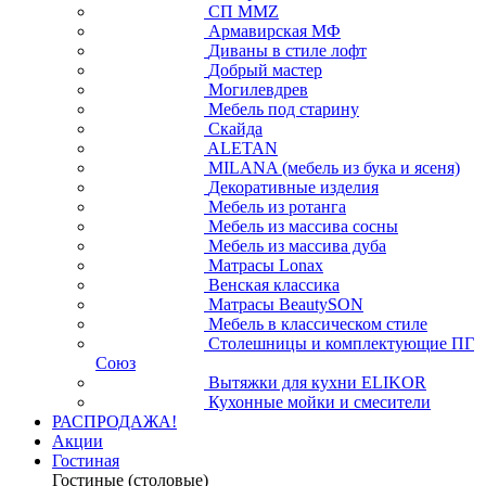
СП ММZ
Армавирская МФ
Диваны в стиле лофт
Добрый мастер
Могилевдрев
Мебель под старину
Скайда
ALETAN
MILANA (мебель из бука и ясеня)
Декоративные изделия
Мебель из ротанга
Мебель из массива сосны
Мебель из массива дуба
Матрасы Lonax
Венская классика
Матрасы BeautySON
Мебель в классическом стиле
Столешницы и комплектующие ПГ
Союз
Вытяжки для кухни ELIKOR
Кухонные мойки и смесители
РАСПРОДАЖА!
Акции
Гостиная
Гостиные (столовые)