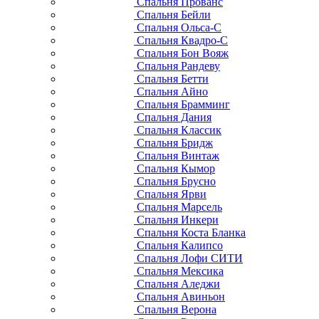
Спальня Прованс
Спальня Бейли
Спальня Ольса-С
Спальня Квадро-С
Спальня Бон Вояж
Спальня Рандеву
Спальня Бетти
Спальня Айно
Спальня Брамминг
Спальня Дания
Спальня Классик
Спальня Бридж
Спальня Винтаж
Спальня Кымор
Спальня Брусно
Спальня Ярви
Спальня Марсель
Спальня Инкери
Спальня Коста Бланка
Спальня Калипсо
Спальня Лофи СИТИ
Спальня Мексика
Спальня Аледжи
Спальня Авиньон
Спальня Верона