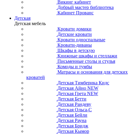
Викинг кабинет
Добрый мастер библиотека
Кабинет Прованс
Детская
Детская мебель
Кровати домики
Детские кровати
Кровати односпальные
Кровати-диваны
Шкафы в детскую
Книжные шкафы и стеллажи
Письменные столы и стулья
Комоды и тумбы
Матрасы и основания для детских
кроватей
Детская Тимберика Кидс
Детская Айно NEW
Детская Грета NEW
Детская Бетти
Детская Рандеву
Детская Ольса-С
Детская Бейли
Детская Рауна
Детская Бридж
Детская Кымор