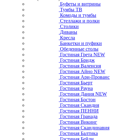
Буфеты и витрины
Тумбы ТВ
Комоды и тумбы
Стеллажи и полки
Столики
Диваны
Кресла
Банкетки и пуфики
Обеденные столы
Гостиная Грета NEW
Гостиная Бридж
Гостиная Валенсия
Гостиная Айно NEW
Гостиная Ари-Прованс
Гостиная Бьерт
Гостиная Рауна
Гостиная Дания NEW
Гостиная Бостон
Гостиная Скандия
Гостиная ПЕННИ
Гостиная Гранада
Гостиная Викинг
Гостиная Скандинавия
Гостиная Балтика
Гостиная Бейли