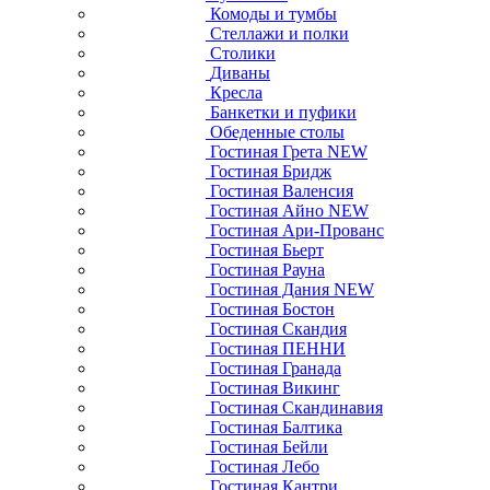
Комоды и тумбы
Стеллажи и полки
Столики
Диваны
Кресла
Банкетки и пуфики
Обеденные столы
Гостиная Грета NEW
Гостиная Бридж
Гостиная Валенсия
Гостиная Айно NEW
Гостиная Ари-Прованс
Гостиная Бьерт
Гостиная Рауна
Гостиная Дания NEW
Гостиная Бостон
Гостиная Скандия
Гостиная ПЕННИ
Гостиная Гранада
Гостиная Викинг
Гостиная Скандинавия
Гостиная Балтика
Гостиная Бейли
Гостиная Лебо
Гостиная Кантри