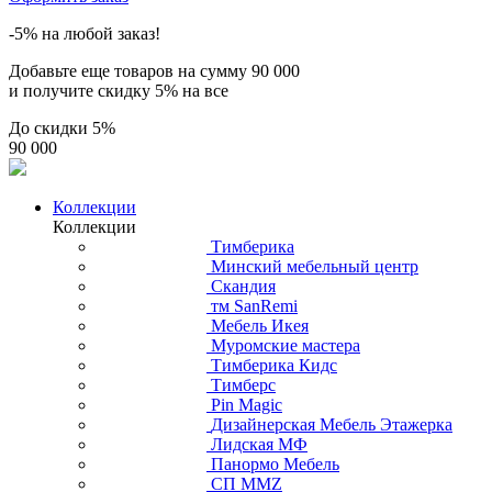
-5% на любой заказ!
Добавьте еще товаров на сумму
90 000
и получите скидку
5% на все
До скидки
5%
90 000
Коллекции
Коллекции
Тимберика
Минский мебельный центр
Скандия
тм SanRemi
Мебель Икея
Муромские мастера
Тимберика Кидс
Тимберс
Pin Magic
Дизайнерская Мебель Этажерка
Лидская МФ
Панормо Мебель
СП ММZ