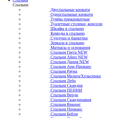
Спальня
Спальни
Двуспальные кровати
Односпальные кровати
Тумбы прикроватные
Туалетные столики, консоли
Шкафы в спальню
Комоды в спальню
Сундуки и банкетки
Зеркала в спальню
Матрасы и основания
Спальня Грета NEW
Спальня Айно NEW
Спальня Дания NEW
Спальня Ари-Прованс
Спальня Рауна
Спальня Мальта/Хельсинки
Спальня Лебо
Спальня Скандия
Спальня ПЕННИ
Спальня Верди
Спальня Скандинавия
Спальня Викинг
Спальня Прованс
Спальня Бейли