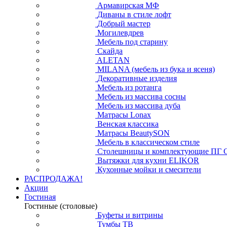
Армавирская МФ
Диваны в стиле лофт
Добрый мастер
Могилевдрев
Мебель под старину
Скайда
ALETAN
MILANA (мебель из бука и ясеня)
Декоративные изделия
Мебель из ротанга
Мебель из массива сосны
Мебель из массива дуба
Матрасы Lonax
Венская классика
Матрасы BeautySON
Мебель в классическом стиле
Столешницы и комплектующие ПГ 
Вытяжки для кухни ELIKOR
Кухонные мойки и смесители
РАСПРОДАЖА!
Акции
Гостиная
Гостиные (столовые)
Буфеты и витрины
Тумбы ТВ