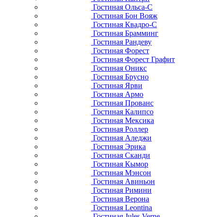
Гостиная Ольса-С
Гостиная Бон Вояж
Гостиная Квадро-С
Гостиная Брамминг
Гостиная Рандеву
Гостиная Форест
Гостиная Форест Графит
Гостиная Оникс
Гостиная Брусно
Гостиная Ярви
Гостиная Армо
Гостиная Прованс
Гостиная Калипсо
Гостиная Мексика
Гостиная Роллер
Гостиная Аледжи
Гостиная Эрика
Гостиная Сканди
Гостиная Кымор
Гостиная Мэнсон
Гостиная Авиньон
Гостиная Римини
Гостиная Верона
Гостиная Leontina
Гостиная Jules Verne