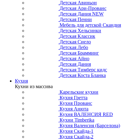
Детская Авиньон
Детская Ари-Прованс
Детская Дания NEW
Детская Пенни
Мебель для детской Скандия
Детская Хельсинки
Детская Классик
Детская Сиело
Детская Лебо
Детская Брамминг
Детская Айно
Детская Дания
Детская Тимберс кидс
Детская Коста Бланка
Кухня
Кухни из массива
Карельские кухни
Кухня Гретта
Кухня Прованс
Кухня Анюта
Кухня ВАЛЕНСИЯ RED
Кухни Timberika
Кухня Валенсия (Барселона)
Кухня Скайда-1
Кухня Скайда-2