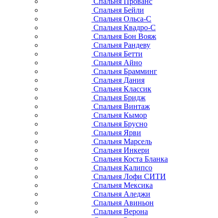
Спальня Прованс
Спальня Бейли
Спальня Ольса-С
Спальня Квадро-С
Спальня Бон Вояж
Спальня Рандеву
Спальня Бетти
Спальня Айно
Спальня Брамминг
Спальня Дания
Спальня Классик
Спальня Бридж
Спальня Винтаж
Спальня Кымор
Спальня Брусно
Спальня Ярви
Спальня Марсель
Спальня Инкери
Спальня Коста Бланка
Спальня Калипсо
Спальня Лофи СИТИ
Спальня Мексика
Спальня Аледжи
Спальня Авиньон
Спальня Верона