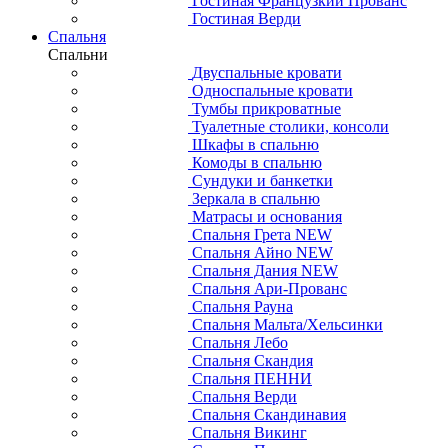
Гостиная Французкий Прованс
Гостиная Верди
Спальня
Спальни
Двуспальные кровати
Односпальные кровати
Тумбы прикроватные
Туалетные столики, консоли
Шкафы в спальню
Комоды в спальню
Сундуки и банкетки
Зеркала в спальню
Матрасы и основания
Спальня Грета NEW
Спальня Айно NEW
Спальня Дания NEW
Спальня Ари-Прованс
Спальня Рауна
Спальня Мальта/Хельсинки
Спальня Лебо
Спальня Скандия
Спальня ПЕННИ
Спальня Верди
Спальня Скандинавия
Спальня Викинг