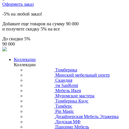
Оформить заказ
-5% на любой заказ!
Добавьте еще товаров на сумму
90 000
и получите скидку
5% на все
До скидки
5%
90 000
Коллекции
Коллекции
Тимберика
Минский мебельный центр
Скандия
тм SanRemi
Мебель Икея
Муромские мастера
Тимберика Кидс
Тимберс
Pin Magic
Дизайнерская Мебель Этажерка
Лидская МФ
Панормо Мебель