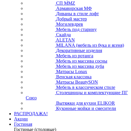
СП ММZ
Армавирская МФ
Диваны в стиле лофт
Добрый мастер
Могилевдрев
Мебель под старину
Скайда
ALETAN
MILANA (мебель из бука и ясеня)
Декоративные изделия
Мебель из ротанга
Мебель из массива сосны
Мебель из массива дуба
Матрасы Lonax
Венская классика
Матрасы BeautySON
Мебель в классическом стиле
Столешницы и комплектующие ПГ
Союз
Вытяжки для кухни ELIKOR
Кухонные мойки и смесители
РАСПРОДАЖА!
Акции
Гостиная
Гостиные (столовые)