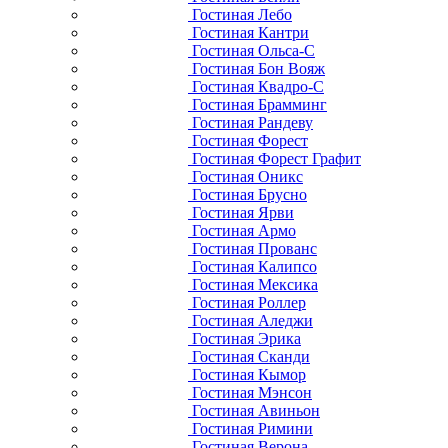
Гостиная Лебо
Гостиная Кантри
Гостиная Ольса-С
Гостиная Бон Вояж
Гостиная Квадро-С
Гостиная Брамминг
Гостиная Рандеву
Гостиная Форест
Гостиная Форест Графит
Гостиная Оникс
Гостиная Брусно
Гостиная Ярви
Гостиная Армо
Гостиная Прованс
Гостиная Калипсо
Гостиная Мексика
Гостиная Роллер
Гостиная Аледжи
Гостиная Эрика
Гостиная Сканди
Гостиная Кымор
Гостиная Мэнсон
Гостиная Авиньон
Гостиная Римини
Гостиная Верона