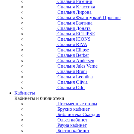
Спальня Римини
Спальня Классика
Спальня Лирона
Спальня Французкий Прованс
Спальня Балтика
Спальня Доната
Спальня ECLIPSE
Спальня ICONS
Спальня RIVA
Спальня Ellipse
Спальня Berber
Спальня Andersen
Спальня Jules Verne
Спальня Bruni
Спальня Leontina
Спальня Olivia
Спальня Odri
Кабинеты
Кабинеты и библиотеки
Письменные столы
Брусно кабинет
Библиотека Скандия
Ольса кабинет
Рауна кабинет
Бостон кабинет