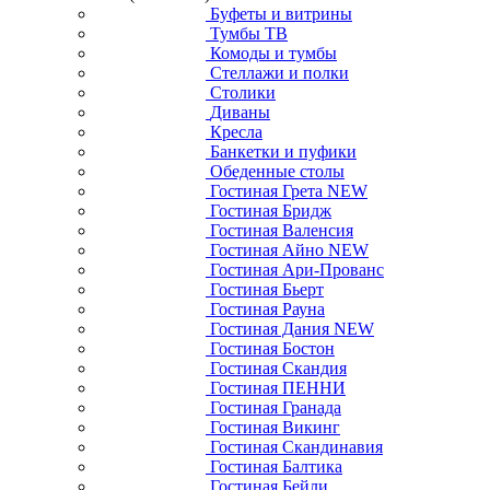
Буфеты и витрины
Тумбы ТВ
Комоды и тумбы
Стеллажи и полки
Столики
Диваны
Кресла
Банкетки и пуфики
Обеденные столы
Гостиная Грета NEW
Гостиная Бридж
Гостиная Валенсия
Гостиная Айно NEW
Гостиная Ари-Прованс
Гостиная Бьерт
Гостиная Рауна
Гостиная Дания NEW
Гостиная Бостон
Гостиная Скандия
Гостиная ПЕННИ
Гостиная Гранада
Гостиная Викинг
Гостиная Скандинавия
Гостиная Балтика
Гостиная Бейли