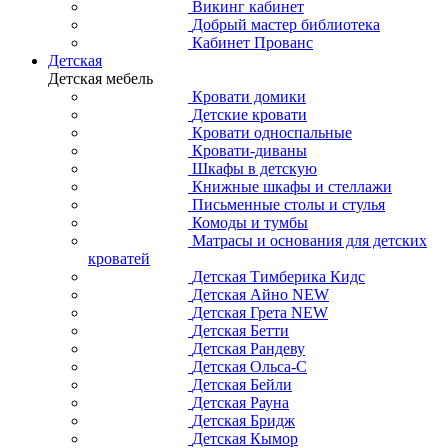
Викинг кабинет
Добрый мастер библиотека
Кабинет Прованс
Детская
Детская мебель
Кровати домики
Детские кровати
Кровати односпальные
Кровати-диваны
Шкафы в детскую
Книжные шкафы и стеллажи
Письменные столы и стулья
Комоды и тумбы
Матрасы и основания для детских
кроватей
Детская Тимберика Кидс
Детская Айно NEW
Детская Грета NEW
Детская Бетти
Детская Рандеву
Детская Ольса-С
Детская Бейли
Детская Рауна
Детская Бридж
Детская Кымор