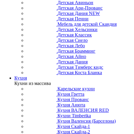
Детская Авиньон
Детская Ари-Прованс
Детская Дания NEW
Детская Пенни
Мебель для детской Скандия
Детская Хельсинки
Детская Классик
Детская Сиело
Детская Лебо
Детская Брамминг
Детская Айно
Детская Дания
Детская Тимберс кидс
Детская Коста Бланка
Кухня
Кухни из массива
Карельские кухни
Кухня Гретта
Кухня Прованс
Кухня Анюта
Кухня ВАЛЕНСИЯ RED
Кухни Timberika
Кухня Валенсия (Барселона)
Кухня Скайда-1
Кухня Скайда-2