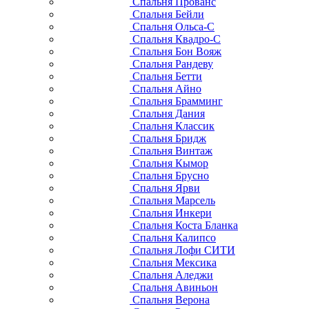
Спальня Прованс
Спальня Бейли
Спальня Ольса-С
Спальня Квадро-С
Спальня Бон Вояж
Спальня Рандеву
Спальня Бетти
Спальня Айно
Спальня Брамминг
Спальня Дания
Спальня Классик
Спальня Бридж
Спальня Винтаж
Спальня Кымор
Спальня Брусно
Спальня Ярви
Спальня Марсель
Спальня Инкери
Спальня Коста Бланка
Спальня Калипсо
Спальня Лофи СИТИ
Спальня Мексика
Спальня Аледжи
Спальня Авиньон
Спальня Верона