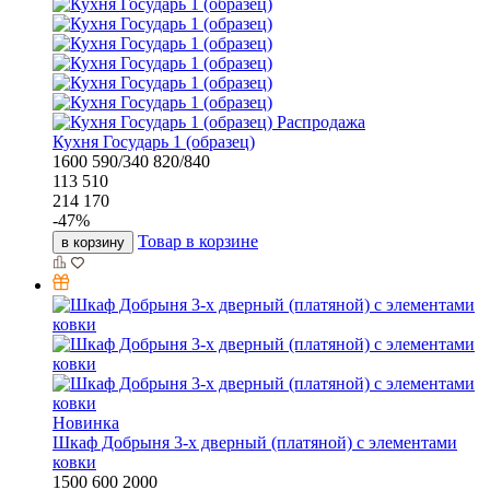
Распродажа
Кухня Государь 1 (образец)
1600
590/340
820/840
113 510
214 170
-
47
%
Товар в корзине
в корзину
Новинка
Шкаф Добрыня 3-х дверный (платяной) с элементами
ковки
1500
600
2000