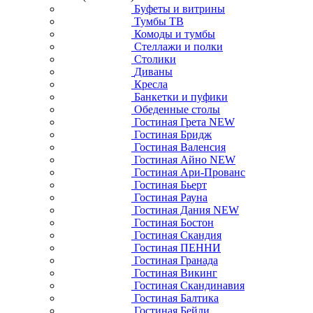
Буфеты и витрины
Тумбы ТВ
Комоды и тумбы
Стеллажи и полки
Столики
Диваны
Кресла
Банкетки и пуфики
Обеденные столы
Гостиная Грета NEW
Гостиная Бридж
Гостиная Валенсия
Гостиная Айно NEW
Гостиная Ари-Прованс
Гостиная Бьерт
Гостиная Рауна
Гостиная Дания NEW
Гостиная Бостон
Гостиная Скандия
Гостиная ПЕННИ
Гостиная Гранада
Гостиная Викинг
Гостиная Скандинавия
Гостиная Балтика
Гостиная Бейли