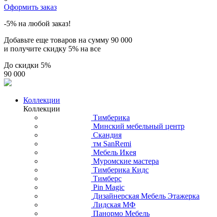
Оформить заказ
-5% на любой заказ!
Добавьте еще товаров на сумму
90 000
и получите скидку
5% на все
До скидки
5%
90 000
Коллекции
Коллекции
Тимберика
Минский мебельный центр
Скандия
тм SanRemi
Мебель Икея
Муромские мастера
Тимберика Кидс
Тимберс
Pin Magic
Дизайнерская Мебель Этажерка
Лидская МФ
Панормо Мебель