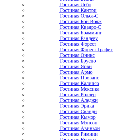
Гостиная Лебо
Гостиная Кантри
Гостиная Ольса-С
Гостиная Бон Вояж
Гостиная Квадро-С
Гостиная Брамминг
Гостиная Рандеву
Гостиная Форест
Гостиная Форест Графит
Гостиная Оникс
Гостиная Брусно
Гостиная Ярви
Гостиная Армо
Гостиная Прованс
Гостиная Калипсо
Гостиная Мексика
Гостиная Роллер
Гостиная Аледжи
Гостиная Эрика
Гостиная Сканди
Гостиная Кымор
Гостиная Мэнсон
Гостиная Авиньон
Гостиная Римини
Гостиная Верона