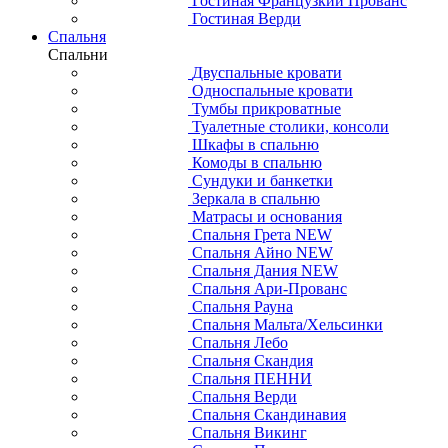
Гостиная Французкий Прованс
Гостиная Верди
Спальня
Спальни
Двуспальные кровати
Односпальные кровати
Тумбы прикроватные
Туалетные столики, консоли
Шкафы в спальню
Комоды в спальню
Сундуки и банкетки
Зеркала в спальню
Матрасы и основания
Спальня Грета NEW
Спальня Айно NEW
Спальня Дания NEW
Спальня Ари-Прованс
Спальня Рауна
Спальня Мальта/Хельсинки
Спальня Лебо
Спальня Скандия
Спальня ПЕННИ
Спальня Верди
Спальня Скандинавия
Спальня Викинг