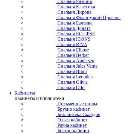
Спальня Римини
Спальня Классика
Спальня Лирона
Спальня Французкий Прованс
Спальня Балтика
Спальня Доната
Спальня ECLIPSE
Спальня ICONS
Спальня RIVA
Спальня Ellipse
Спальня Berber
Спальня Andersen
Спальня Jules Verne
Спальня Bruni
Спальня Leontina
Спальня Olivia
Спальня Odri
Кабинеты
Кабинеты и библиотеки
Письменные столы
Брусно кабинет
Библиотека Скандия
Ольса кабинет
Рауна кабинет
Бостон кабинет