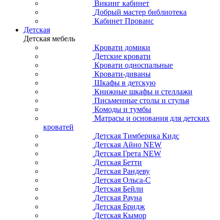
Викинг кабинет
Добрый мастер библиотека
Кабинет Прованс
Детская
Детская мебель
Кровати домики
Детские кровати
Кровати односпальные
Кровати-диваны
Шкафы в детскую
Книжные шкафы и стеллажи
Письменные столы и стулья
Комоды и тумбы
Матрасы и основания для детских
кроватей
Детская Тимберика Кидс
Детская Айно NEW
Детская Грета NEW
Детская Бетти
Детская Рандеву
Детская Ольса-С
Детская Бейли
Детская Рауна
Детская Бридж
Детская Кымор