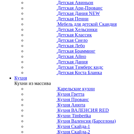
Детская Авиньон
Детская Ари-Прованс
Детская Дания NEW
Детская Пенни
Мебель для детской Скандия
Детская Хельсинки
Детская Классик
Детская Сиело
Детская Лебо
Детская Брамминг
Детская Айно
Детская Дания
Детская Тимберс кидс
Детская Коста Бланка
Кухня
Кухни из массива
Карельские кухни
Кухня Гретта
Кухня Прованс
Кухня Анюта
Кухня ВАЛЕНСИЯ RED
Кухни Timberika
Кухня Валенсия (Барселона)
Кухня Скайда-1
Кухня Скайда-2