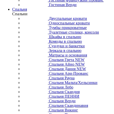
Гостиная Французкий Прованс
Гостиная Верди
Спальня
Спальни
Двуспальные кровати
Односпальные кровати
Тумбы прикроватные
Туалетные столики, консоли
Шкафы в спальню
Комоды в спальню
Сундуки и банкетки
Зеркала в спальню
Матрасы и основания
Спальня Грета NEW
Спальня Айно NEW
Спальня Дания NEW
Спальня Ари-Прованс
Спальня Рауна
Спальня Мальта/Хельсинки
Спальня Лебо
Спальня Скандия
Спальня ПЕННИ
Спальня Верди
Спальня Скандинавия
Спальня Викинг