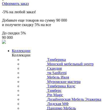
Оформить заказ
-5% на любой заказ!
Добавьте еще товаров на сумму
90 000
и получите скидку
5% на все
До скидки
5%
90 000
Коллекции
Коллекции
Тимберика
Минский мебельный центр
Скандия
тм SanRemi
Мебель Икея
Муромские мастера
Тимберика Кидс
Тимберс
Pin Magic
Дизайнерская Мебель Этажерка
Лидская МФ
Панормо Мебель