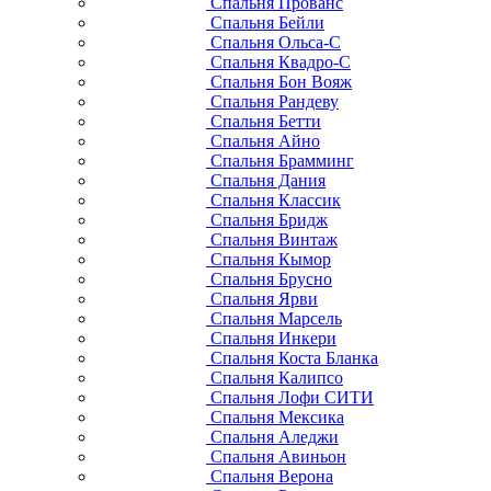
Спальня Прованс
Спальня Бейли
Спальня Ольса-С
Спальня Квадро-С
Спальня Бон Вояж
Спальня Рандеву
Спальня Бетти
Спальня Айно
Спальня Брамминг
Спальня Дания
Спальня Классик
Спальня Бридж
Спальня Винтаж
Спальня Кымор
Спальня Брусно
Спальня Ярви
Спальня Марсель
Спальня Инкери
Спальня Коста Бланка
Спальня Калипсо
Спальня Лофи СИТИ
Спальня Мексика
Спальня Аледжи
Спальня Авиньон
Спальня Верона