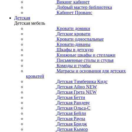
Викинг кабинет
Добрый мастер библиотека
Кабинет Прованс
Детская
Детская мебель
Кровати домики
Детские кровати
Кровати односпальные
Кровати-диваны
Шкафы в детскую
Книжные шкафы и стеллажи
Письменные столы и стулья
Комоды и тумбы
Матрасы и основания для детских
кроватей
Детская Тимберика Кидс
Детская Айно NEW
Детская Грета NEW
Детская Бетти
Детская Рандеву
Детская Ольса-С
Детская Бейли
Детская Рауна
Детская Бридж
Детская Кымор