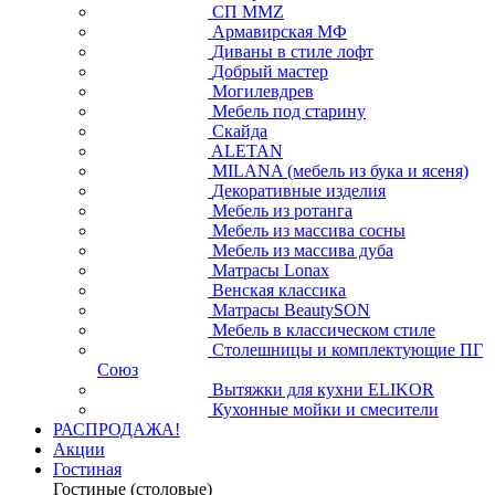
СП ММZ
Армавирская МФ
Диваны в стиле лофт
Добрый мастер
Могилевдрев
Мебель под старину
Скайда
ALETAN
MILANA (мебель из бука и ясеня)
Декоративные изделия
Мебель из ротанга
Мебель из массива сосны
Мебель из массива дуба
Матрасы Lonax
Венская классика
Матрасы BeautySON
Мебель в классическом стиле
Столешницы и комплектующие ПГ
Союз
Вытяжки для кухни ELIKOR
Кухонные мойки и смесители
РАСПРОДАЖА!
Акции
Гостиная
Гостиные (столовые)