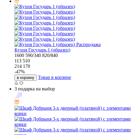
Распродажа
Кухня Государь 1 (образец)
1600
590/340
820/840
113 510
214 170
-
47
%
Товар в корзине
в корзину
3 подарка на выбор