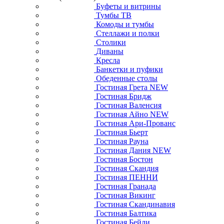
Буфеты и витрины
Тумбы ТВ
Комоды и тумбы
Стеллажи и полки
Столики
Диваны
Кресла
Банкетки и пуфики
Обеденные столы
Гостиная Грета NEW
Гостиная Бридж
Гостиная Валенсия
Гостиная Айно NEW
Гостиная Ари-Прованс
Гостиная Бьерт
Гостиная Рауна
Гостиная Дания NEW
Гостиная Бостон
Гостиная Скандия
Гостиная ПЕННИ
Гостиная Гранада
Гостиная Викинг
Гостиная Скандинавия
Гостиная Балтика
Гостиная Бейли