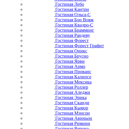
Гостиная Лебо
Гостиная Кантри
Гостиная Ольса-С
Гостиная Бон Вояж
Гостиная Квадро-С
Гостиная Брамминг
Гостиная Рандеву
Гостиная Форест
Гостиная Форест Графит
Гостиная Оникс
Гостиная Брусно
Гостиная Ярви
Гостиная Армо
Гостиная Прованс
Гостиная Калипсо
Гостиная Мексика
Гостиная Роллер
Гостиная Аледжи
Гостиная Эрика
Гостиная Сканди
Гостиная Кымор
Гостиная Мэнсон
Гостиная Авиньон
Гостиная Римини
Гостиная Верона