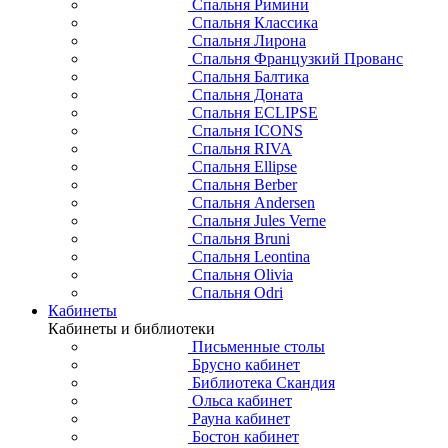
Спальня Римини
Спальня Классика
Спальня Лирона
Спальня Французкий Прованс
Спальня Балтика
Спальня Доната
Спальня ECLIPSE
Спальня ICONS
Спальня RIVA
Спальня Ellipse
Спальня Berber
Спальня Andersen
Спальня Jules Verne
Спальня Bruni
Спальня Leontina
Спальня Olivia
Спальня Odri
Кабинеты
Кабинеты и библиотеки
Письменные столы
Брусно кабинет
Библиотека Скандия
Ольса кабинет
Рауна кабинет
Бостон кабинет