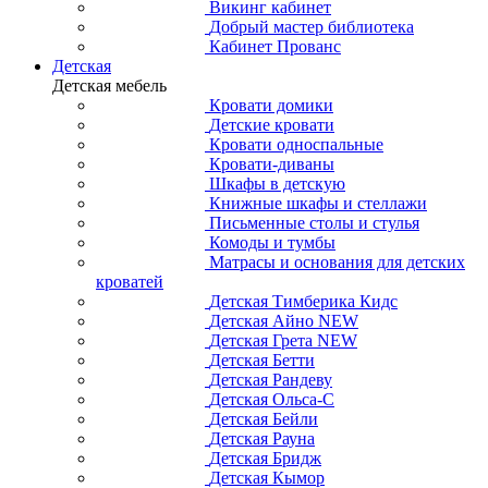
Викинг кабинет
Добрый мастер библиотека
Кабинет Прованс
Детская
Детская мебель
Кровати домики
Детские кровати
Кровати односпальные
Кровати-диваны
Шкафы в детскую
Книжные шкафы и стеллажи
Письменные столы и стулья
Комоды и тумбы
Матрасы и основания для детских
кроватей
Детская Тимберика Кидс
Детская Айно NEW
Детская Грета NEW
Детская Бетти
Детская Рандеву
Детская Ольса-С
Детская Бейли
Детская Рауна
Детская Бридж
Детская Кымор