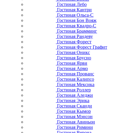
Гостиная Лебо
Гостиная Кантри
Гостиная Ольса-С
Гостиная Бон Вояж
Гостиная Квадро-С
Гостиная Брамминг
Гостиная Рандеву
Гостиная Форест
Гостиная Форест Графит
Гостиная Оникс
Гостиная Брусно
Гостиная Ярви
Гостиная Армо
Гостиная Прованс
Гостиная Калипсо
Гостиная Мексика
Гостиная Роллер
Гостиная Аледжи
Гостиная Эрика
Гостиная Сканди
Гостиная Кымор
Гостиная Мэнсон
Гостиная Авиньон
Гостиная Римини
Гостиная Верона