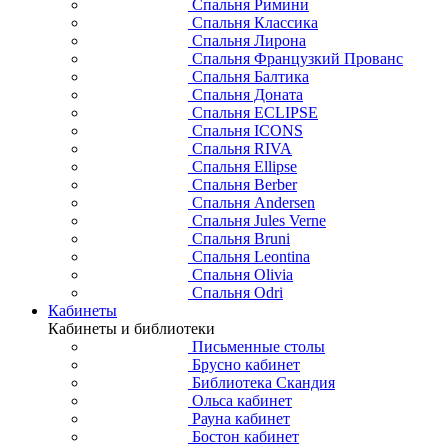
Спальня Римини
Спальня Классика
Спальня Лирона
Спальня Французкий Прованс
Спальня Балтика
Спальня Доната
Спальня ECLIPSE
Спальня ICONS
Спальня RIVA
Спальня Ellipse
Спальня Berber
Спальня Andersen
Спальня Jules Verne
Спальня Bruni
Спальня Leontina
Спальня Olivia
Спальня Odri
Кабинеты
Кабинеты и библиотеки
Письменные столы
Брусно кабинет
Библиотека Скандия
Ольса кабинет
Рауна кабинет
Бостон кабинет