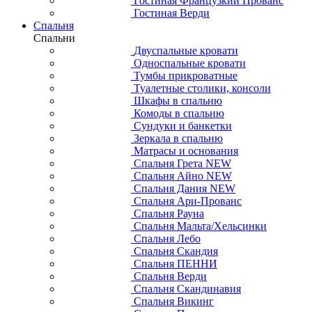
Гостиная Французкий Прованс
Гостиная Верди
Спальня
Спальни
Двуспальные кровати
Односпальные кровати
Тумбы прикроватные
Туалетные столики, консоли
Шкафы в спальню
Комоды в спальню
Сундуки и банкетки
Зеркала в спальню
Матрасы и основания
Спальня Грета NEW
Спальня Айно NEW
Спальня Дания NEW
Спальня Ари-Прованс
Спальня Рауна
Спальня Мальта/Хельсинки
Спальня Лебо
Спальня Скандия
Спальня ПЕННИ
Спальня Верди
Спальня Скандинавия
Спальня Викинг