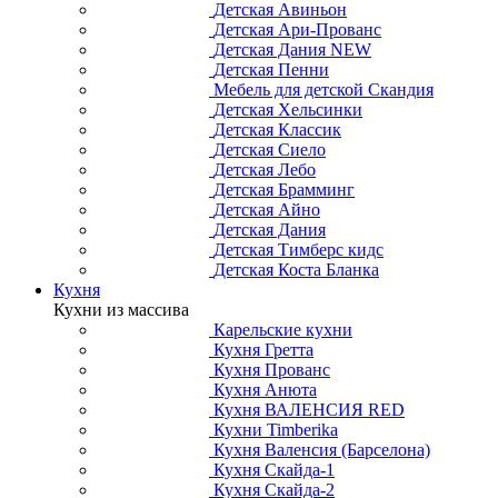
Детская Авиньон
Детская Ари-Прованс
Детская Дания NEW
Детская Пенни
Мебель для детской Скандия
Детская Хельсинки
Детская Классик
Детская Сиело
Детская Лебо
Детская Брамминг
Детская Айно
Детская Дания
Детская Тимберс кидс
Детская Коста Бланка
Кухня
Кухни из массива
Карельские кухни
Кухня Гретта
Кухня Прованс
Кухня Анюта
Кухня ВАЛЕНСИЯ RED
Кухни Timberika
Кухня Валенсия (Барселона)
Кухня Скайда-1
Кухня Скайда-2