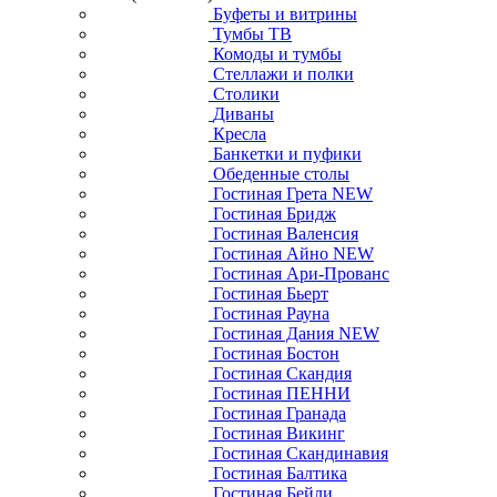
Буфеты и витрины
Тумбы ТВ
Комоды и тумбы
Стеллажи и полки
Столики
Диваны
Кресла
Банкетки и пуфики
Обеденные столы
Гостиная Грета NEW
Гостиная Бридж
Гостиная Валенсия
Гостиная Айно NEW
Гостиная Ари-Прованс
Гостиная Бьерт
Гостиная Рауна
Гостиная Дания NEW
Гостиная Бостон
Гостиная Скандия
Гостиная ПЕННИ
Гостиная Гранада
Гостиная Викинг
Гостиная Скандинавия
Гостиная Балтика
Гостиная Бейли