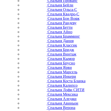
Спальня Прованс
Спальня Бейли
Спальня Ольса-С
Спальня Квадро-С
Спальня Бон Вояж
Спальня Рандеву
Спальня Бетти
Спальня Айно
Спальня Брамминг
Спальня Дания
Спальня Классик
Спальня Бридж
Спальня Винтаж
Спальня Кымор
Спальня Брусно
Спальня Ярви
Спальня Марсель
Спальня Инкери
Спальня Коста Бланка
Спальня Калипсо
Спальня Лофи СИТИ
Спальня Мексика
Спальня Аледжи
Спальня Авиньон
Спальня Верона