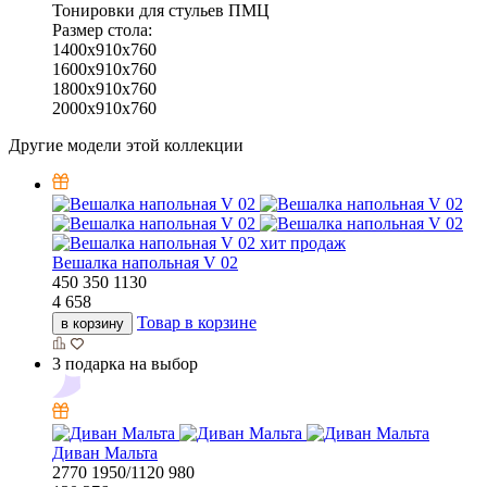
Тонировки для стульев ПМЦ
Размер стола:
1400x910x760
1600x910x760
1800x910x760
2000x910x760
Другие модели этой коллекции
хит продаж
Вешалка напольная V 02
450
350
1130
4 658
Товар в корзине
в корзину
3 подарка на выбор
Диван Мальта
2770
1950/1120
980