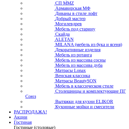
СП ММZ
Армавирская МФ
Диваны в стиле лофт
Добрый мастер
Могилевдрев
Мебель под старину
Скайда
ALETAN
MILANA (мебель из бука и ясеня)
Декоративные изделия
Мебель из ротанга
Мебель из массива сосны
Мебель из массива дуба
Матрасы Lonax
Венская классика
Матрасы BeautySON
Мебель в классическом стиле
Столешницы и комплектующие ПГ
Союз
Вытяжки для кухни ELIKOR
Кухонные мойки и смесители
РАСПРОДАЖА!
Акции
Гостиная
Гостиные (столовые)