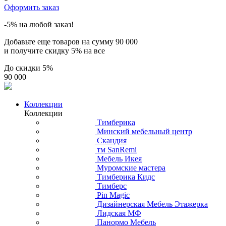
Оформить заказ
-5% на любой заказ!
Добавьте еще товаров на сумму
90 000
и получите скидку
5% на все
До скидки
5%
90 000
Коллекции
Коллекции
Тимберика
Минский мебельный центр
Скандия
тм SanRemi
Мебель Икея
Муромские мастера
Тимберика Кидс
Тимберс
Pin Magic
Дизайнерская Мебель Этажерка
Лидская МФ
Панормо Мебель