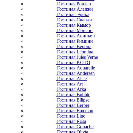
Гостиная Роллер
Гостиная Аледжи
Гостиная Эрика
Гостиная Сканди
Гостиная Кымор
Гостиная Мэнсон
Гостиная Авиньон
Гостиная Римини
Гостиная Верона
Гостиная Leontina
Гостиная Jules Verne
Гостиная KOTO
Гостиная Aquarelle
Гостиная Andersen
Гостиная Alice
Гостиная Art
Гостиная Arka
Гостиная Bubble
Гостиная Ellipse
Гостиная Berber
Гостиная Emerson
Гостиная Line
Гостиная Rosa
Гостиная Gouache
Гостиная Olivia