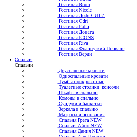
Гостиная Bruni
Гостиная Nicole
Гостиная Лофт СИТИ
Гостиная Odri
Гостиная Pollo
Гостиная Доната
Гостиная ICONS
Гостиная Riva
Гостиная Французкий Прованс
Гостиная Верди
Спальня
Спальни
Двуспальные кровати
Односпальные кровати
Тумбы прикроватные
Туалетные столики, консоли
Шкафы в спальню
Комоды в спальню
Сундуки и банкетки
Зеркала в спальню
Матрасы и основания
Спальня Грета NEW
Спальня Айно NEW
Спальня Дания NEW
Спальня Ари-Прованс