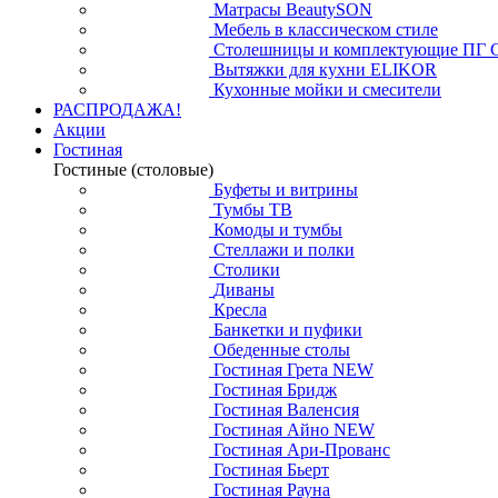
Матрасы BeautySON
Мебель в классическом стиле
Столешницы и комплектующие ПГ 
Вытяжки для кухни ELIKOR
Кухонные мойки и смесители
РАСПРОДАЖА!
Акции
Гостиная
Гостиные (столовые)
Буфеты и витрины
Тумбы ТВ
Комоды и тумбы
Стеллажи и полки
Столики
Диваны
Кресла
Банкетки и пуфики
Обеденные столы
Гостиная Грета NEW
Гостиная Бридж
Гостиная Валенсия
Гостиная Айно NEW
Гостиная Ари-Прованс
Гостиная Бьерт
Гостиная Рауна