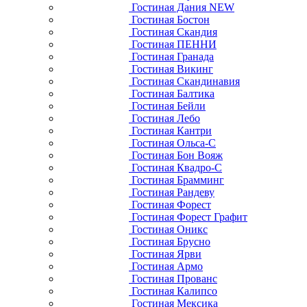
Гостиная Дания NEW
Гостиная Бостон
Гостиная Скандия
Гостиная ПЕННИ
Гостиная Гранада
Гостиная Викинг
Гостиная Скандинавия
Гостиная Балтика
Гостиная Бейли
Гостиная Лебо
Гостиная Кантри
Гостиная Ольса-С
Гостиная Бон Вояж
Гостиная Квадро-С
Гостиная Брамминг
Гостиная Рандеву
Гостиная Форест
Гостиная Форест Графит
Гостиная Оникс
Гостиная Брусно
Гостиная Ярви
Гостиная Армо
Гостиная Прованс
Гостиная Калипсо
Гостиная Мексика