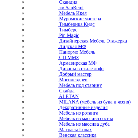
Скандия
тм SanRemi
Мебель Икея
Муромские мастера
Тимберика Кидс
Тимберс
Pin Magic
Дизайнерская Мебель Этажерка
Лидская МФ
Панормо Мебель
СП ММZ
Армавирская МФ
Диваны в стиле лофт
Добрый мастер
Могилевдрев
Мебель под старину
Скайда
ALETAN
MILANA (мебель из бука и ясеня)
Декоративные изделия
Мебель из ротанга
Мебель из массива сосны
Мебель из массива дуба
Матрасы Lonax
Венская классика