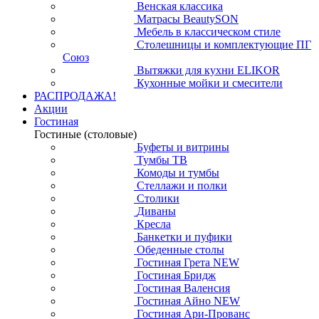
Венская классика
Матрасы BeautySON
Мебель в классическом стиле
Столешницы и комплектующие ПГ
Союз
Вытяжки для кухни ELIKOR
Кухонные мойки и смесители
РАСПРОДАЖА!
Акции
Гостиная
Гостиные (столовые)
Буфеты и витрины
Тумбы ТВ
Комоды и тумбы
Стеллажи и полки
Столики
Диваны
Кресла
Банкетки и пуфики
Обеденные столы
Гостиная Грета NEW
Гостиная Бридж
Гостиная Валенсия
Гостиная Айно NEW
Гостиная Ари-Прованс