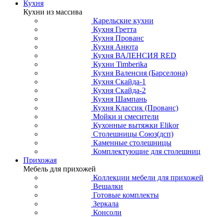
Кухня
Кухни из массива
Карельские кухни
Кухня Гретта
Кухня Прованс
Кухня Анюта
Кухня ВАЛЕНСИЯ RED
Кухни Timberika
Кухня Валенсия (Барселона)
Кухня Скайда-1
Кухня Скайда-2
Кухня Шампань
Кухня Классик (Прованс)
Мойки и смесители
Кухонные вытяжки Elikor
Столешницы Союз(дсп)
Каменные столешницы
Комплектующие для столешниц
Прихожая
Мебель для прихожей
Коллекции мебели для прихожей
Вешалки
Готовые комплекты
Зеркала
Консоли