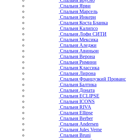
Спальня Брусно
Спальня Ярви
Спальня Марсель
Спальня Инкери
Спальня Коста Бланка
Спальня Калипсо
Спальня Лофи СИТИ
Спальня Мексика
Спальня Аледжи
Спальня Авиньон
Спальня Верона
Спальня Римини
Спальня Классика
Спальня Лирона
Спальня Французкий Прованс
Спальня Балтика
Спальня Доната
Спальня ECLIPSE
Спальня ICONS
Спальня RIVA
Спальня Ellipse
Спальня Berber
Спальня Andersen
Спальня Jules Verne
Спальня Bruni