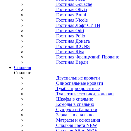
Гостиная Gouache
Гостиная Olivia
Гостиная Bruni
Гостиная Nicole
Гостиная Лофт СИТИ
Гостиная Odri
Гостиная Pollo
Гостиная Доната
Гостиная ICONS
Гостиная Riva
Гостиная Французкий Прованс
Гостиная Верди
Спальня
Спальни
Двуспальные кровати
Односпальные кровати
Тумбы прикроватные
Туалетные столики, консоли
Шкафы в спальню
Комоды в спальню
Сундуки и банкетки
Зеркала в спальню
Матрасы и основания
Спальня Грета NEW
Спальня Айно NEW