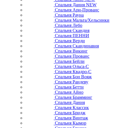
Спальня Дания NEW
Спальня Ари-Прованс
Спальня Рауна
Спальня Мальта/Хельсинки
Спальня Лебо
Спальня Скандия
Спальня ПЕННИ
Спальня Верди
Спальня Скандинавия
Спальня Викинг
Спальня Прованс
Спальня Бейли
Спальня Ольса-С
Спальня Квадро-С
Спальня Бон Вояж
Спальня Рандеву
Спальня Бетти
Спальня Айно
Спальня Брамминг
Спальня Дания
Спальня Классик
Спальня Бридж
Спальня Винтаж
Спальня Кымор