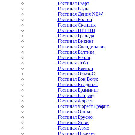
Гостиная Бьерт
Гостиная Рауна
Гостиная Дания NEW
Гостиная Бостон
Гостиная Скандия
Гостиная ПЕННИ
Гостиная Гранада
Гостиная Викинг
Гостиная Скандинавия
Гостиная Балтика
Гостиная Бейли
Гостиная Лебо
Гостиная Кантри
Гостиная Ольса-С
Гостиная Бон Вояж
Гостиная Квадро-С
Гостиная Брамминг
Гостиная Рандеву
Гостиная Форест
Гостиная Форест Графит
Гостиная Оникс
Гостиная Брусно
Гостиная Ярви
Гостиная Армо
Гостиная Прованс