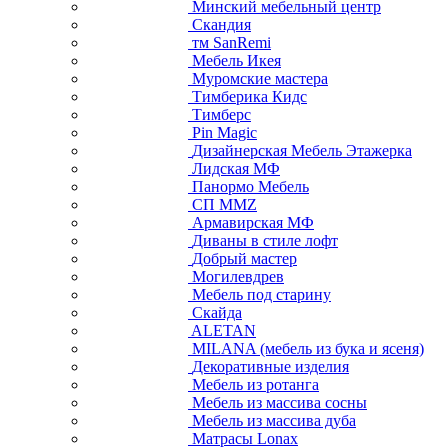
Минский мебельный центр
Скандия
тм SanRemi
Мебель Икея
Муромские мастера
Тимберика Кидс
Тимберс
Pin Magic
Дизайнерская Мебель Этажерка
Лидская МФ
Панормо Мебель
СП ММZ
Армавирская МФ
Диваны в стиле лофт
Добрый мастер
Могилевдрев
Мебель под старину
Скайда
ALETAN
MILANA (мебель из бука и ясеня)
Декоративные изделия
Мебель из ротанга
Мебель из массива сосны
Мебель из массива дуба
Матрасы Lonax