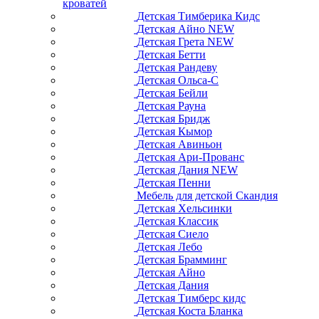
кроватей
Детская Тимберика Кидс
Детская Айно NEW
Детская Грета NEW
Детская Бетти
Детская Рандеву
Детская Ольса-С
Детская Бейли
Детская Рауна
Детская Бридж
Детская Кымор
Детская Авиньон
Детская Ари-Прованс
Детская Дания NEW
Детская Пенни
Мебель для детской Скандия
Детская Хельсинки
Детская Классик
Детская Сиело
Детская Лебо
Детская Брамминг
Детская Айно
Детская Дания
Детская Тимберс кидс
Детская Коста Бланка