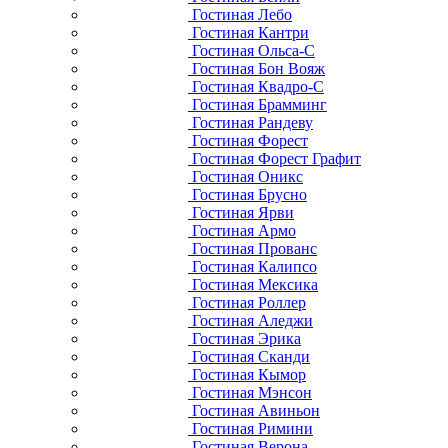
Гостиная Лебо
Гостиная Кантри
Гостиная Ольса-С
Гостиная Бон Вояж
Гостиная Квадро-С
Гостиная Брамминг
Гостиная Рандеву
Гостиная Форест
Гостиная Форест Графит
Гостиная Оникс
Гостиная Брусно
Гостиная Ярви
Гостиная Армо
Гостиная Прованс
Гостиная Калипсо
Гостиная Мексика
Гостиная Роллер
Гостиная Аледжи
Гостиная Эрика
Гостиная Сканди
Гостиная Кымор
Гостиная Мэнсон
Гостиная Авиньон
Гостиная Римини
Гостиная Верона