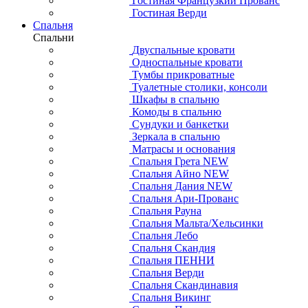
Гостиная Французкий Прованс
Гостиная Верди
Спальня
Спальни
Двуспальные кровати
Односпальные кровати
Тумбы прикроватные
Туалетные столики, консоли
Шкафы в спальню
Комоды в спальню
Сундуки и банкетки
Зеркала в спальню
Матрасы и основания
Спальня Грета NEW
Спальня Айно NEW
Спальня Дания NEW
Спальня Ари-Прованс
Спальня Рауна
Спальня Мальта/Хельсинки
Спальня Лебо
Спальня Скандия
Спальня ПЕННИ
Спальня Верди
Спальня Скандинавия
Спальня Викинг