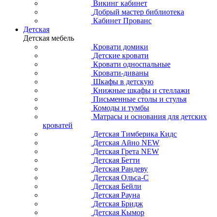
Викинг кабинет
Добрый мастер библиотека
Кабинет Прованс
Детская
Детская мебель
Кровати домики
Детские кровати
Кровати односпальные
Кровати-диваны
Шкафы в детскую
Книжные шкафы и стеллажи
Письменные столы и стулья
Комоды и тумбы
Матрасы и основания для детских
кроватей
Детская Тимберика Кидс
Детская Айно NEW
Детская Грета NEW
Детская Бетти
Детская Рандеву
Детская Ольса-С
Детская Бейли
Детская Рауна
Детская Бридж
Детская Кымор