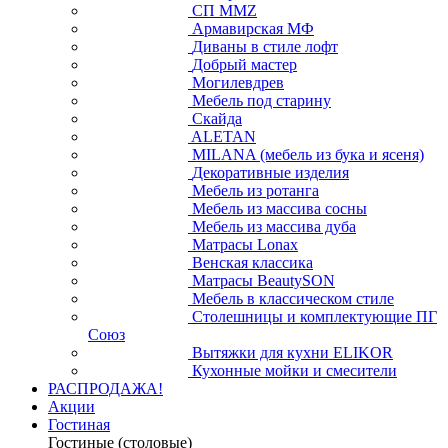
СП ММZ
Армавирская МФ
Диваны в стиле лофт
Добрый мастер
Могилевдрев
Мебель под старину
Скайда
ALETAN
MILANA (мебель из бука и ясеня)
Декоративные изделия
Мебель из ротанга
Мебель из массива сосны
Мебель из массива дуба
Матрасы Lonax
Венская классика
Матрасы BeautySON
Мебель в классическом стиле
Столешницы и комплектующие ПГ
Союз
Вытяжки для кухни ELIKOR
Кухонные мойки и смесители
РАСПРОДАЖА!
Акции
Гостиная
Гостиные (столовые)