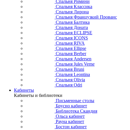
Спальня Римини
Спальня Классика
Спальня Лирона
Спальня Французкий Прованс
Спальня Балтика
Спальня Доната
Спальня ECLIPSE
Спальня ICONS
Спальня RIVA
Спальня Ellipse
Спальня Berber
Спальня Andersen
Спальня Jules Verne
Спальня Bruni
Спальня Leontina
Спальня Olivia
Спальня Odri
Кабинеты
Кабинеты и библиотеки
Письменные столы
Брусно кабинет
Библиотека Скандия
Ольса кабинет
Рауна кабинет
Бостон кабинет