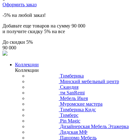
Оформить заказ
-5% на любой заказ!
Добавьте еще товаров на сумму
90 000
и получите скидку
5% на все
До скидки
5%
90 000
Коллекции
Коллекции
Тимберика
Минский мебельный центр
Скандия
тм SanRemi
Мебель Икея
Муромские мастера
Тимберика Кидс
Тимберс
Pin Magic
Дизайнерская Мебель Этажерка
Лидская МФ
Панормо Мебель