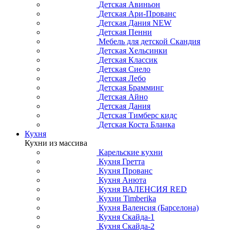
Детская Авиньон
Детская Ари-Прованс
Детская Дания NEW
Детская Пенни
Мебель для детской Скандия
Детская Хельсинки
Детская Классик
Детская Сиело
Детская Лебо
Детская Брамминг
Детская Айно
Детская Дания
Детская Тимберс кидс
Детская Коста Бланка
Кухня
Кухни из массива
Карельские кухни
Кухня Гретта
Кухня Прованс
Кухня Анюта
Кухня ВАЛЕНСИЯ RED
Кухни Timberika
Кухня Валенсия (Барселона)
Кухня Скайда-1
Кухня Скайда-2