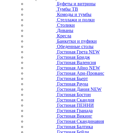
Буфеты и витрины
Тумбы ТВ
Комоды и тумбы
Стеллажи и полки
Столики
Диваны
Кресла
Банкетки и пуфики
Обеденные столы
Гостиная Грета NEW
Гостиная Бридж
Гостиная Валенсия
Гостиная Айно NEW
Гостиная Ари-Прованс
Гостиная Бьерт
Гостиная Рауна
Гостиная Дания NEW
Гостиная Бостон
Гостиная Скандия
Гостиная ПЕННИ
Гостиная Гранада
Гостиная Викинг
Гостиная Скандинавия
Гостиная Балтика
Гостиная Бейли