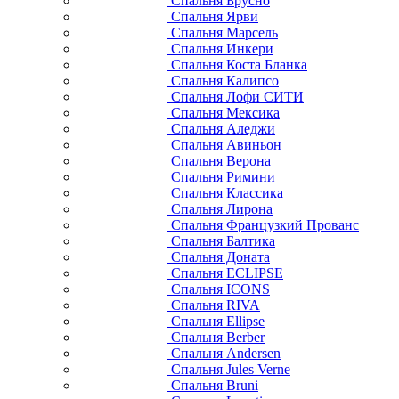
Спальня Брусно
Спальня Ярви
Спальня Марсель
Спальня Инкери
Спальня Коста Бланка
Спальня Калипсо
Спальня Лофи СИТИ
Спальня Мексика
Спальня Аледжи
Спальня Авиньон
Спальня Верона
Спальня Римини
Спальня Классика
Спальня Лирона
Спальня Французкий Прованс
Спальня Балтика
Спальня Доната
Спальня ECLIPSE
Спальня ICONS
Спальня RIVA
Спальня Ellipse
Спальня Berber
Спальня Andersen
Спальня Jules Verne
Спальня Bruni