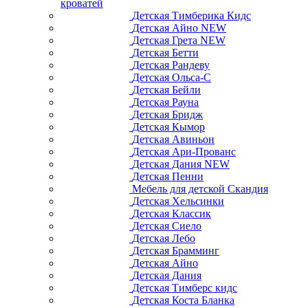
кроватей
Детская Тимберика Кидс
Детская Айно NEW
Детская Грета NEW
Детская Бетти
Детская Рандеву
Детская Ольса-С
Детская Бейли
Детская Рауна
Детская Бридж
Детская Кымор
Детская Авиньон
Детская Ари-Прованс
Детская Дания NEW
Детская Пенни
Мебель для детской Скандия
Детская Хельсинки
Детская Классик
Детская Сиело
Детская Лебо
Детская Брамминг
Детская Айно
Детская Дания
Детская Тимберс кидс
Детская Коста Бланка