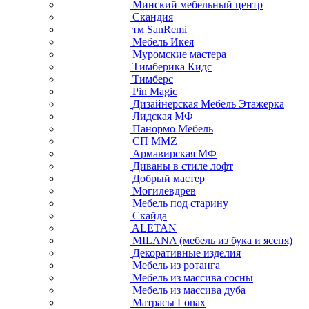
Минский мебельный центр
Скандия
тм SanRemi
Мебель Икея
Муромские мастера
Тимберика Кидс
Тимберс
Pin Magic
Дизайнерская Мебель Этажерка
Лидская МФ
Панормо Мебель
СП ММZ
Армавирская МФ
Диваны в стиле лофт
Добрый мастер
Могилевдрев
Мебель под старину
Скайда
ALETAN
MILANA (мебель из бука и ясеня)
Декоративные изделия
Мебель из ротанга
Мебель из массива сосны
Мебель из массива дуба
Матрасы Lonax