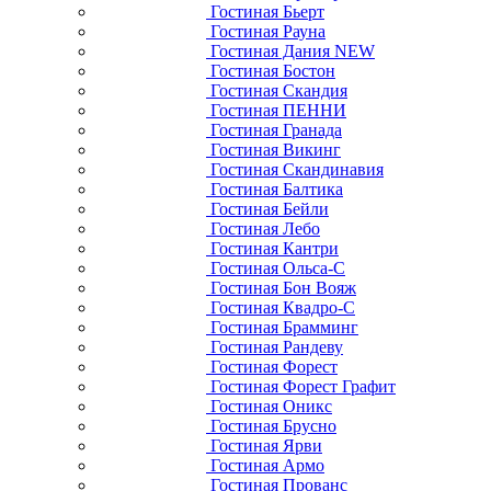
Гостиная Бьерт
Гостиная Рауна
Гостиная Дания NEW
Гостиная Бостон
Гостиная Скандия
Гостиная ПЕННИ
Гостиная Гранада
Гостиная Викинг
Гостиная Скандинавия
Гостиная Балтика
Гостиная Бейли
Гостиная Лебо
Гостиная Кантри
Гостиная Ольса-С
Гостиная Бон Вояж
Гостиная Квадро-С
Гостиная Брамминг
Гостиная Рандеву
Гостиная Форест
Гостиная Форест Графит
Гостиная Оникс
Гостиная Брусно
Гостиная Ярви
Гостиная Армо
Гостиная Прованс