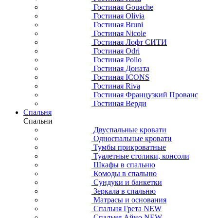
Гостиная Gouache
Гостиная Olivia
Гостиная Bruni
Гостиная Nicole
Гостиная Лофт СИТИ
Гостиная Odri
Гостиная Pollo
Гостиная Доната
Гостиная ICONS
Гостиная Riva
Гостиная Французкий Прованс
Гостиная Верди
Спальня
Спальни
Двуспальные кровати
Односпальные кровати
Тумбы прикроватные
Туалетные столики, консоли
Шкафы в спальню
Комоды в спальню
Сундуки и банкетки
Зеркала в спальню
Матрасы и основания
Спальня Грета NEW
Спальня Айно NEW