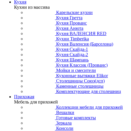
Кухня
Кухни из массива
Карельские кухни
Кухня Гретта
Кухня Прованс
Кухня Анюта
Кухня ВАЛЕНСИЯ RED
Кухни Timberika
Кухня Валенсия (Барселона)
Кухня Скайда-1
Кухня Скайда-2
Кухня Шампань
Кухня Классик (Прованс)
Мойки и смесители
Кухонные вытяжки Elikor
Столешницы Союз(дсп)
Каменные столешницы
Комплектующие для столешниц
Прихожая
Мебель для прихожей
Коллекции мебели для прихожей
Вешалки
Готовые комплекты
Зеркала
Консоли