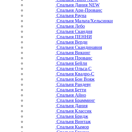
Спальня Дания NEW
Спальня Ари-Прованс
Спальня Рауна
Спальня Мальта/Хельсинки
Спальня Лебо
Спальня Скандия
Спальня ПЕННИ
Спальня Верди
Спальня Скандинавия
Спальня Викинг
Спальня Прованс
Спальня Бейли
Спальня Ольса-С
Спальня Квадро-С
Спальня Бон Вояж
Спальня Рандеву
Спальня Бетти
Спальня Айно
Спальня Брамминг
Спальня Дания
Спальня Классик
Спальня Бридж
Спальня Винтаж
Спальня Кымор