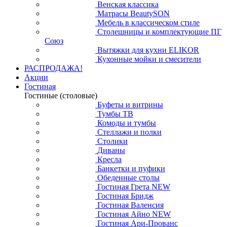
Венская классика
Матрасы BeautySON
Мебель в классическом стиле
Столешницы и комплектующие ПГ
Союз
Вытяжки для кухни ELIKOR
Кухонные мойки и смесители
РАСПРОДАЖА!
Акции
Гостиная
Гостиные (столовые)
Буфеты и витрины
Тумбы ТВ
Комоды и тумбы
Стеллажи и полки
Столики
Диваны
Кресла
Банкетки и пуфики
Обеденные столы
Гостиная Грета NEW
Гостиная Бридж
Гостиная Валенсия
Гостиная Айно NEW
Гостиная Ари-Прованс