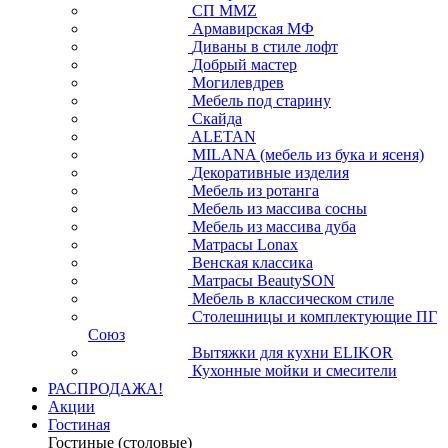
СП ММZ
Армавирская МФ
Диваны в стиле лофт
Добрый мастер
Могилевдрев
Мебель под старину
Скайда
ALETAN
MILANA (мебель из бука и ясеня)
Декоративные изделия
Мебель из ротанга
Мебель из массива сосны
Мебель из массива дуба
Матрасы Lonax
Венская классика
Матрасы BeautySON
Мебель в классическом стиле
Столешницы и комплектующие ПГ
Союз
Вытяжки для кухни ELIKOR
Кухонные мойки и смесители
РАСПРОДАЖА!
Акции
Гостиная
Гостиные (столовые)