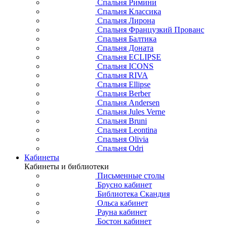
Спальня Римини
Спальня Классика
Спальня Лирона
Спальня Французкий Прованс
Спальня Балтика
Спальня Доната
Спальня ECLIPSE
Спальня ICONS
Спальня RIVA
Спальня Ellipse
Спальня Berber
Спальня Andersen
Спальня Jules Verne
Спальня Bruni
Спальня Leontina
Спальня Olivia
Спальня Odri
Кабинеты
Кабинеты и библиотеки
Письменные столы
Брусно кабинет
Библиотека Скандия
Ольса кабинет
Рауна кабинет
Бостон кабинет