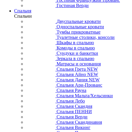
Гостиная Французкий Прованс
Гостиная Верди
Спальня
Спальни
Двуспальные кровати
Односпальные кровати
Тумбы прикроватные
Туалетные столики, консоли
Шкафы в спальню
Комоды в спальню
Сундуки и банкетки
Зеркала в спальню
Матрасы и основания
Спальня Грета NEW
Спальня Айно NEW
Спальня Дания NEW
Спальня Ари-Прованс
Спальня Рауна
Спальня Мальта/Хельсинки
Спальня Лебо
Спальня Скандия
Спальня ПЕННИ
Спальня Верди
Спальня Скандинавия
Спальня Викинг