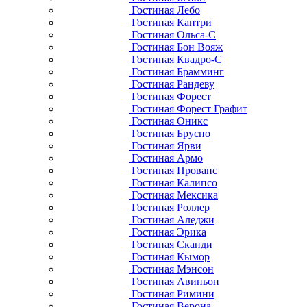
Гостиная Лебо
Гостиная Кантри
Гостиная Ольса-С
Гостиная Бон Вояж
Гостиная Квадро-С
Гостиная Брамминг
Гостиная Рандеву
Гостиная Форест
Гостиная Форест Графит
Гостиная Оникс
Гостиная Брусно
Гостиная Ярви
Гостиная Армо
Гостиная Прованс
Гостиная Калипсо
Гостиная Мексика
Гостиная Роллер
Гостиная Аледжи
Гостиная Эрика
Гостиная Сканди
Гостиная Кымор
Гостиная Мэнсон
Гостиная Авиньон
Гостиная Римини
Гостиная Верона