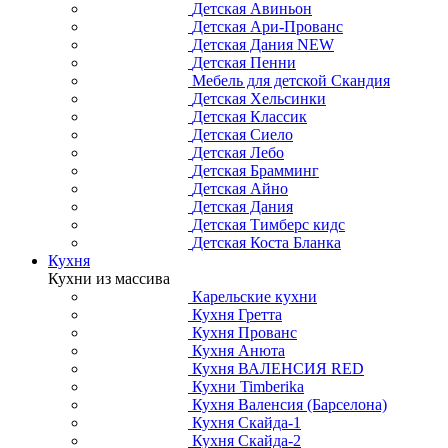
Детская Авиньон
Детская Ари-Прованс
Детская Дания NEW
Детская Пенни
Мебель для детской Скандия
Детская Хельсинки
Детская Классик
Детская Сиело
Детская Лебо
Детская Брамминг
Детская Айно
Детская Дания
Детская Тимберс кидс
Детская Коста Бланка
Кухня
Кухни из массива
Карельские кухни
Кухня Гретта
Кухня Прованс
Кухня Анюта
Кухня ВАЛЕНСИЯ RED
Кухни Timberika
Кухня Валенсия (Барселона)
Кухня Скайда-1
Кухня Скайда-2