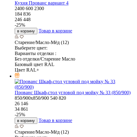
Кухня Прованс вариант 4
2400
600
2300
184 836
246 448
-
25
%
Товар в корзине
в корзину
Старение/Масло-Мёд (12)
Выберите цвет:
Варианты отделки :
Без отделки/Старение Масло
Базовый цвет RAL
Цвет RAL+
Прованс Шкаф-стол угловой под мойку № 33 (850/900)
850/900х850/900
540
820
26 146
34 861
-
25
%
Товар в корзине
в корзину
Старение/Масло-Мёд (12)