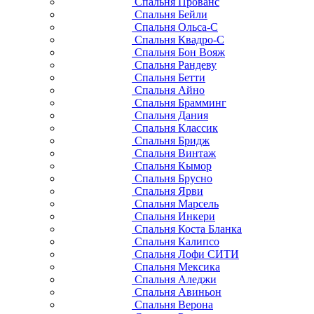
Спальня Прованс
Спальня Бейли
Спальня Ольса-С
Спальня Квадро-С
Спальня Бон Вояж
Спальня Рандеву
Спальня Бетти
Спальня Айно
Спальня Брамминг
Спальня Дания
Спальня Классик
Спальня Бридж
Спальня Винтаж
Спальня Кымор
Спальня Брусно
Спальня Ярви
Спальня Марсель
Спальня Инкери
Спальня Коста Бланка
Спальня Калипсо
Спальня Лофи СИТИ
Спальня Мексика
Спальня Аледжи
Спальня Авиньон
Спальня Верона