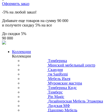
Оформить заказ
-5% на любой заказ!
Добавьте еще товаров на сумму
90 000
и получите скидку
5% на все
До скидки
5%
90 000
Коллекции
Коллекции
Тимберика
Минский мебельный центр
Скандия
тм SanRemi
Мебель Икея
Муромские мастера
Тимберика Кидс
Тимберс
Pin Magic
Дизайнерская Мебель Этажерка
Лидская МФ
Панормо Мебель