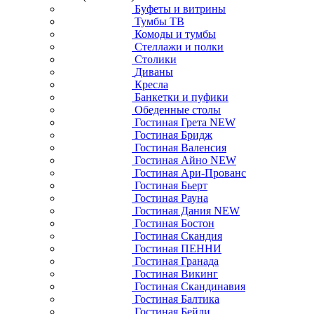
Буфеты и витрины
Тумбы ТВ
Комоды и тумбы
Стеллажи и полки
Столики
Диваны
Кресла
Банкетки и пуфики
Обеденные столы
Гостиная Грета NEW
Гостиная Бридж
Гостиная Валенсия
Гостиная Айно NEW
Гостиная Ари-Прованс
Гостиная Бьерт
Гостиная Рауна
Гостиная Дания NEW
Гостиная Бостон
Гостиная Скандия
Гостиная ПЕННИ
Гостиная Гранада
Гостиная Викинг
Гостиная Скандинавия
Гостиная Балтика
Гостиная Бейли