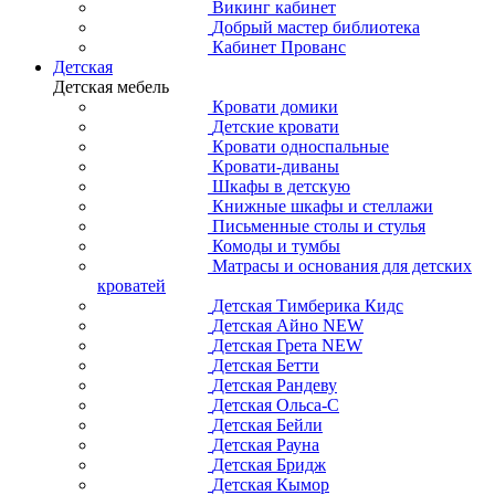
Викинг кабинет
Добрый мастер библиотека
Кабинет Прованс
Детская
Детская мебель
Кровати домики
Детские кровати
Кровати односпальные
Кровати-диваны
Шкафы в детскую
Книжные шкафы и стеллажи
Письменные столы и стулья
Комоды и тумбы
Матрасы и основания для детских
кроватей
Детская Тимберика Кидс
Детская Айно NEW
Детская Грета NEW
Детская Бетти
Детская Рандеву
Детская Ольса-С
Детская Бейли
Детская Рауна
Детская Бридж
Детская Кымор