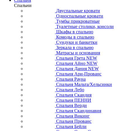
Спальня
Спальни
Двуспальные кровати
Односпальные кровати
Тумбы прикроватные
Туалетные столики, консоли
Шкафы в спальню
Комоды в спальню
Сундуки и банкетки
Зеркала в спальню
Матрасы и основания
Спальня Грета NEW
Спальня Айно NEW
Спальня Дания NEW
Спальня Ари-Прованс
Спальня Рауна
Спальня Мальта/Хельсинки
Спальня Лебо
Спальня Скандия
Спальня ПЕННИ
Спальня Верди
Спальня Скандинавия
Спальня Викинг
Спальня Прованс
Спальня Бейли