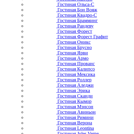
Гостиная Ольса-С
Гостиная Бон Вояж
Гостиная Квадро-С
Гостиная Брамминг
Гостиная Рандеву
Гостиная Форест
Гостиная Форест Графит
Гостиная Оникс
Гостиная Брусно
Гостиная Ярви
Гостиная Армо
Гостиная Прованс
Гостиная Калипсо
Гостиная Мексика
Гостиная Роллер
Гостиная Аледжи
Гостиная Эрика
Гостиная Сканди
Гостиная Кымор
Гостиная Мэнсон
Гостиная Авиньон
Гостиная Римини
Гостиная Верона
Гостиная Leontina
Гостиная Jules Verne