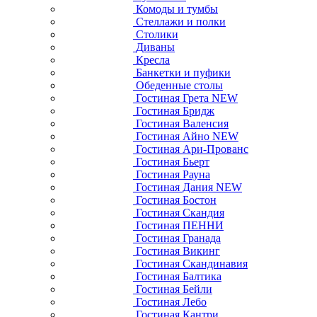
Комоды и тумбы
Стеллажи и полки
Столики
Диваны
Кресла
Банкетки и пуфики
Обеденные столы
Гостиная Грета NEW
Гостиная Бридж
Гостиная Валенсия
Гостиная Айно NEW
Гостиная Ари-Прованс
Гостиная Бьерт
Гостиная Рауна
Гостиная Дания NEW
Гостиная Бостон
Гостиная Скандия
Гостиная ПЕННИ
Гостиная Гранада
Гостиная Викинг
Гостиная Скандинавия
Гостиная Балтика
Гостиная Бейли
Гостиная Лебо
Гостиная Кантри