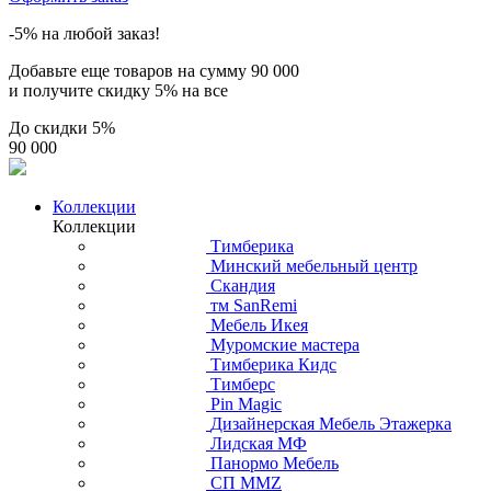
-5% на любой заказ!
Добавьте еще товаров на сумму
90 000
и получите скидку
5% на все
До скидки
5%
90 000
Коллекции
Коллекции
Тимберика
Минский мебельный центр
Скандия
тм SanRemi
Мебель Икея
Муромские мастера
Тимберика Кидс
Тимберс
Pin Magic
Дизайнерская Мебель Этажерка
Лидская МФ
Панормо Мебель
СП ММZ