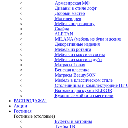
Армавирская МФ
Диваны в стиле лофт
Добрый мастер
Могилевдрев
Мебель под старину
Скайда
ALETAN
MILANA (мебель из бука и ясеня)
Декоративные изделия
Мебель из ротанга
Мебель из массива сосны
Мебель из массива дуба
Матрасы Lonax
Венская классика
Матрасы BeautySON
Мебель в классическом стиле
Столешницы и комплектующие ПГ 
Вытяжки для кухни ELIKOR
Кухонные мойки и смесители
РАСПРОДАЖА!
Акции
Гостиная
Гостиные (столовые)
Буфеты и витрины
Тумбы ТВ