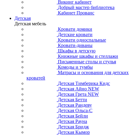
Викинг кабинет
Добрый мастер библиотека
Кабинет Прованс
Детская
Детская мебель
Кровати домики
Детские кровати
Кровати односпальные
Кровати-диваны
Шкафы в детскую
Книжные шкафы и стеллажи
Письменные столы и стулья
Комоды и тумбы
Матрасы и основания для детских
кроватей
Детская Тимберика Кидс
Детская Айно NEW
Детская Грета NEW
Детская Бетти
Детская Рандеву
Детская Ольса-С
Детская Бейли
Детская Рауна
Детская Бридж
Детская Кымор