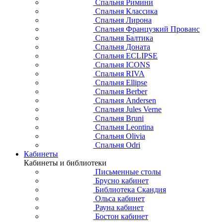
Спальня Римини
Спальня Классика
Спальня Лирона
Спальня Французкий Прованс
Спальня Балтика
Спальня Доната
Спальня ECLIPSE
Спальня ICONS
Спальня RIVA
Спальня Ellipse
Спальня Berber
Спальня Andersen
Спальня Jules Verne
Спальня Bruni
Спальня Leontina
Спальня Olivia
Спальня Odri
Кабинеты
Кабинеты и библиотеки
Письменные столы
Брусно кабинет
Библиотека Скандия
Ольса кабинет
Рауна кабинет
Бостон кабинет