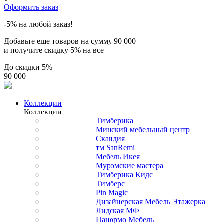
Оформить заказ
-5% на любой заказ!
Добавьте еще товаров на сумму
90 000
и получите скидку
5% на все
До скидки
5%
90 000
Коллекции
Коллекции
Тимберика
Минский мебельный центр
Скандия
тм SanRemi
Мебель Икея
Муромские мастера
Тимберика Кидс
Тимберс
Pin Magic
Дизайнерская Мебель Этажерка
Лидская МФ
Панормо Мебель