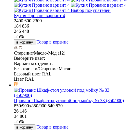
Выбор покупателей
Кухня Прованс вариант 4
2400
600
2300
184 836
246 448
-
25
%
Товар в корзине
в корзину
Старение/Масло-Мёд (12)
Выберите цвет:
Варианты отделки :
Без отделки/Старение Масло
Базовый цвет RAL
Цвет RAL+
Прованс Шкаф-стол угловой под мойку № 33 (850/900)
850/900х850/900
540
820
26 146
34 861
-
25
%
Товар в корзине
в корзину