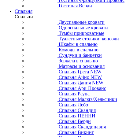
Гостиная Французкий Прованс
Гостиная Верди
Спальня
Спальни
Двуспальные кровати
Односпальные кровати
Тумбы прикроватные
Туалетные столики, консоли
Шкафы в спальню
Комоды в спальню
Сундуки и банкетки
Зеркала в спальню
Матрасы и основания
Спальня Грета NEW
Спальня Айно NEW
Спальня Дания NEW
Спальня Ари-Прованс
Спальня Рауна
Спальня Мальта/Хельсинки
Спальня Лебо
Спальня Скандия
Спальня ПЕННИ
Спальня Верди
Спальня Скандинавия
Спальня Викинг