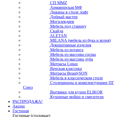
СП ММZ
Армавирская МФ
Диваны в стиле лофт
Добрый мастер
Могилевдрев
Мебель под старину
Скайда
ALETAN
MILANA (мебель из бука и ясеня)
Декоративные изделия
Мебель из ротанга
Мебель из массива сосны
Мебель из массива дуба
Матрасы Lonax
Венская классика
Матрасы BeautySON
Мебель в классическом стиле
Столешницы и комплектующие ПГ
Союз
Вытяжки для кухни ELIKOR
Кухонные мойки и смесители
РАСПРОДАЖА!
Акции
Гостиная
Гостиные (столовые)