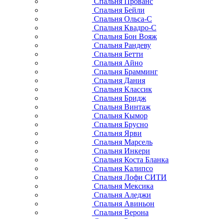
Спальня Прованс
Спальня Бейли
Спальня Ольса-С
Спальня Квадро-С
Спальня Бон Вояж
Спальня Рандеву
Спальня Бетти
Спальня Айно
Спальня Брамминг
Спальня Дания
Спальня Классик
Спальня Бридж
Спальня Винтаж
Спальня Кымор
Спальня Брусно
Спальня Ярви
Спальня Марсель
Спальня Инкери
Спальня Коста Бланка
Спальня Калипсо
Спальня Лофи СИТИ
Спальня Мексика
Спальня Аледжи
Спальня Авиньон
Спальня Верона