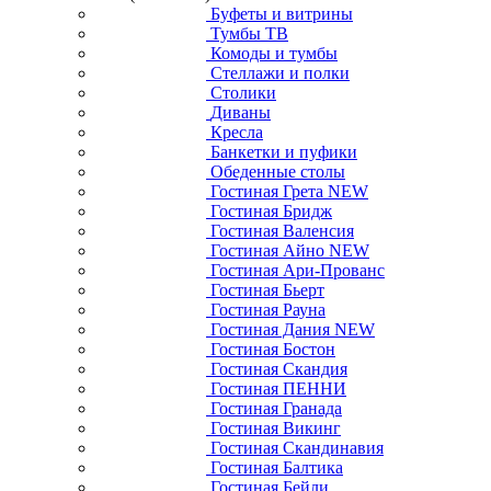
Буфеты и витрины
Тумбы ТВ
Комоды и тумбы
Стеллажи и полки
Столики
Диваны
Кресла
Банкетки и пуфики
Обеденные столы
Гостиная Грета NEW
Гостиная Бридж
Гостиная Валенсия
Гостиная Айно NEW
Гостиная Ари-Прованс
Гостиная Бьерт
Гостиная Рауна
Гостиная Дания NEW
Гостиная Бостон
Гостиная Скандия
Гостиная ПЕННИ
Гостиная Гранада
Гостиная Викинг
Гостиная Скандинавия
Гостиная Балтика
Гостиная Бейли