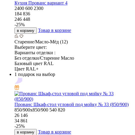
Кухня Прованс вариант 4
2400
600
2300
184 836
246 448
-
25
%
Товар в корзине
в корзину
Старение/Масло-Мёд (12)
Выберите цвет:
Варианты отделки :
Без отделки/Старение Масло
Базовый цвет RAL
Цвет RAL+
1 подарок на выбор
Прованс Шкаф-стол угловой под мойку № 33 (850/900)
850/900х850/900
540
820
26 146
34 861
-
25
%
Товар в корзине
в корзину