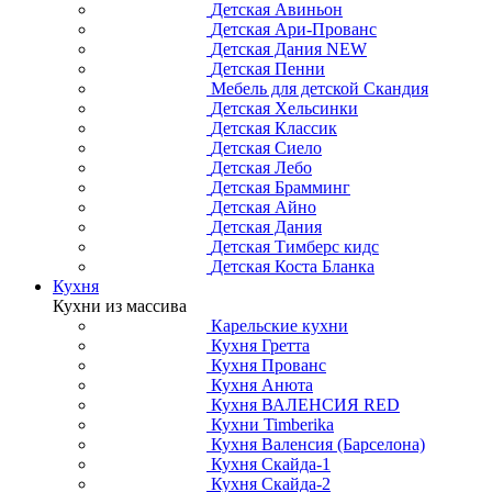
Детская Авиньон
Детская Ари-Прованс
Детская Дания NEW
Детская Пенни
Мебель для детской Скандия
Детская Хельсинки
Детская Классик
Детская Сиело
Детская Лебо
Детская Брамминг
Детская Айно
Детская Дания
Детская Тимберс кидс
Детская Коста Бланка
Кухня
Кухни из массива
Карельские кухни
Кухня Гретта
Кухня Прованс
Кухня Анюта
Кухня ВАЛЕНСИЯ RED
Кухни Timberika
Кухня Валенсия (Барселона)
Кухня Скайда-1
Кухня Скайда-2