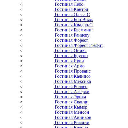
Гостиная Лебо
Гостиная Кантри
Гостиная Ольса-С
Гостиная Бон Вояж
Гостиная Квадро-С
Гостиная Брамминг
Гостиная Рандеву
Гостиная Форест
Гостиная Форест Графит
Гостиная Оникс
Гостиная Брусно
Гостиная Ярви
Гостиная Армо
Гостиная Прованс
Гостиная Калипсо
Гостиная Мексика
Гостиная Роллер
Гостиная Аледжи
Гостиная Эрика
Гостиная Сканди
Гостиная Кымор
Гостиная Мэнсон
Гостиная Авиньон
Гостиная Римини
Гостиная Верона