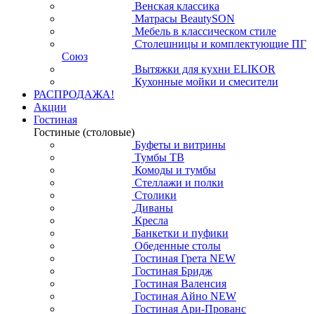
Венская классика
Матрасы BeautySON
Мебель в классическом стиле
Столешницы и комплектующие ПГ
Союз
Вытяжки для кухни ELIKOR
Кухонные мойки и смесители
РАСПРОДАЖА!
Акции
Гостиная
Гостиные (столовые)
Буфеты и витрины
Тумбы ТВ
Комоды и тумбы
Стеллажи и полки
Столики
Диваны
Кресла
Банкетки и пуфики
Обеденные столы
Гостиная Грета NEW
Гостиная Бридж
Гостиная Валенсия
Гостиная Айно NEW
Гостиная Ари-Прованс