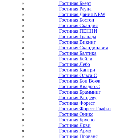
Гостиная Бьерт
Гостиная Рауна
Гостиная Дания NEW
Гостиная Бостон
Гостиная Скандия
Гостиная ПЕННИ
Гостиная Гранада
Гостиная Викинг
Гостиная Скандинавия
Гостиная Балтика
Гостиная Бейли
Гостиная Лебо
Гостиная Кантри
Гостиная Ольса-С
Гостиная Бон Вояж
Гостиная Квадро-С
Гостиная Брамминг
Гостиная Рандеву
Гостиная Форест
Гостиная Форест Графит
Гостиная Оникс
Гостиная Брусно
Гостиная Ярви
Гостиная Армо
Гостиная Прованс