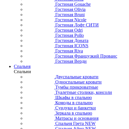
Гостиная Gouache
Гостиная Olivia
Гостиная Bruni
Гостиная Nicole
Гостиная Лофт СИТИ
Гостиная Odri
Гостиная Pollo
Гостиная Доната
Гостиная ICONS
Гостиная Riva
Гостиная Французкий Прованс
Гостиная Верди
Спальня
Спальни
Двуспальные кровати
Односпальные кровати
Тумбы прикроватные
Туалетные столики, консоли
Шкафы в спальню
Комоды в спальню
Сундуки и банкетки
Зеркала в спальню
Матрасы и основания
Спальня Грета NEW
Спальня Айно NEW