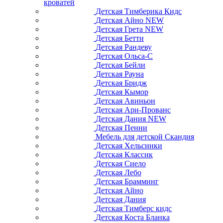
кроватей
Детская Тимберика Кидс
Детская Айно NEW
Детская Грета NEW
Детская Бетти
Детская Рандеву
Детская Ольса-С
Детская Бейли
Детская Рауна
Детская Бридж
Детская Кымор
Детская Авиньон
Детская Ари-Прованс
Детская Дания NEW
Детская Пенни
Мебель для детской Скандия
Детская Хельсинки
Детская Классик
Детская Сиело
Детская Лебо
Детская Брамминг
Детская Айно
Детская Дания
Детская Тимберс кидс
Детская Коста Бланка