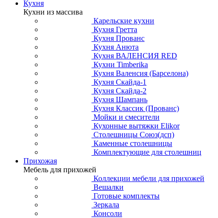
Кухня
Кухни из массива
Карельские кухни
Кухня Гретта
Кухня Прованс
Кухня Анюта
Кухня ВАЛЕНСИЯ RED
Кухни Timberika
Кухня Валенсия (Барселона)
Кухня Скайда-1
Кухня Скайда-2
Кухня Шампань
Кухня Классик (Прованс)
Мойки и смесители
Кухонные вытяжки Elikor
Столешницы Союз(дсп)
Каменные столешницы
Комплектующие для столешниц
Прихожая
Мебель для прихожей
Коллекции мебели для прихожей
Вешалки
Готовые комплекты
Зеркала
Консоли