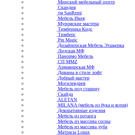
Минский мебельный центр
Скандия
тм SanRemi
Мебель Икея
Муромские мастера
Тимберика Кидс
Тимберс
Pin Magic
Дизайнерская Мебель Этажерка
Лидская МФ
Панормо Мебель
СП ММZ
Армавирская МФ
Диваны в стиле лофт
Добрый мастер
Могилевдрев
Мебель под старину
Скайда
ALETAN
MILANA (мебель из бука и ясеня)
Декоративные изделия
Мебель из ротанга
Мебель из массива сосны
Мебель из массива дуба
Матрасы Lonax