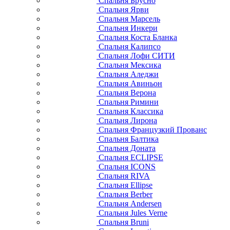
Спальня Брусно
Спальня Ярви
Спальня Марсель
Спальня Инкери
Спальня Коста Бланка
Спальня Калипсо
Спальня Лофи СИТИ
Спальня Мексика
Спальня Аледжи
Спальня Авиньон
Спальня Верона
Спальня Римини
Спальня Классика
Спальня Лирона
Спальня Французкий Прованс
Спальня Балтика
Спальня Доната
Спальня ECLIPSE
Спальня ICONS
Спальня RIVA
Спальня Ellipse
Спальня Berber
Спальня Andersen
Спальня Jules Verne
Спальня Bruni