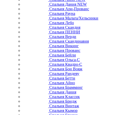
Спальня Дания NEW
Спальня Ари-Прованс
Спальня Рауна
Спальня Мальта/Хельсинки
Спальня Лебо
Спальня Скандия
Спальня ПЕННИ
Спальня Верди
Спальня Скандинавия
Спальня Викинг
Спальня Прованс
Спальня Бейли
Спальня Ольса-С
Спальня Квадро-С
Спальня Бон Вояж
Спальня Рандеву
Спальня Бетти
Спальня Айно
Спальня Брамминг
Спальня Дания
Спальня Классик
Спальня Бридж
Спальня Винтаж
Спальня Кымор