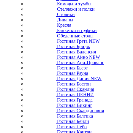
Комоды и тумбы
Стеллажи и полки
Столики
Диваны
Кресла
Банкетки и пуфики
Обеденные столы
Гостиная Грета NEW
Гостиная Бридж
Гостиная Валенсия
Гостиная Айно NEW
Гостиная Ари-Прованс
Гостиная Бьерт
Гостиная Рауна
Гостиная Дания NEW
Гостиная Бостон
Гостиная Скандия
Гостиная ПЕННИ
Гостиная Гранада
Гостиная Викинг
Гостиная Скандинавия
Гостиная Балтика
Гостиная Бейли
Гостиная Лебо
Гостиная Кантри