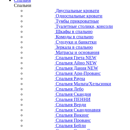
Спальня
Спальни
Двуспальные кровати
Односпальные кровати
Тумбы прикроватные
Туалетные столики, консоли
Шкафы в спальню
Комоды в спальню
Сундуки и банкетки
Зеркала в спальню
Матрасы и основания
Спальня Грета NEW
Спальня Айно NEW
Спальня Дания NEW
Спальня Ари-Прованс
Спальня Рауна
Спальня Мальта/Хельсинки
Спальня Лебо
Спальня Скандия
Спальня ПЕННИ
Спальня Верди
Спальня Скандинавия
Спальня Викинг
Спальня Прованс
Спальня Бейли