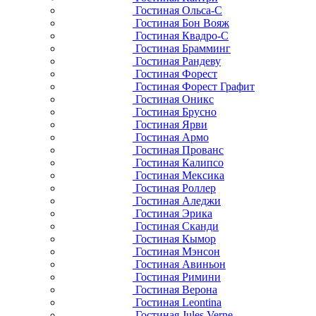
Гостиная Ольса-С
Гостиная Бон Вояж
Гостиная Квадро-С
Гостиная Брамминг
Гостиная Рандеву
Гостиная Форест
Гостиная Форест Графит
Гостиная Оникс
Гостиная Брусно
Гостиная Ярви
Гостиная Армо
Гостиная Прованс
Гостиная Калипсо
Гостиная Мексика
Гостиная Роллер
Гостиная Аледжи
Гостиная Эрика
Гостиная Сканди
Гостиная Кымор
Гостиная Мэнсон
Гостиная Авиньон
Гостиная Римини
Гостиная Верона
Гостиная Leontina
Гостиная Jules Verne