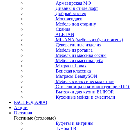
Армавирская МФ
Диваны в стиле лофт
Добрый мастер
Могилевдрев
Мебель под старину
Скайда
ALETAN
MILANA (мебель из бука и ясеня)
Декоративные изделия
Мебель из ротанга
Мебель из массива сосны
Мебель из массива дуба
Матрасы Lonax
Венская классика
Матрасы BeautySON
Мебель в классическом стиле
Столешницы и комплектующие ПГ 
Вытяжки для кухни ELIKOR
Кухонные мойки и смесители
РАСПРОДАЖА!
Акции
Гостиная
Гостиные (столовые)
Буфеты и витрины
Тумбы ТВ