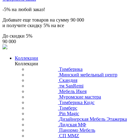
-5% на любой заказ!
Добавьте еще товаров на сумму
90 000
и получите скидку
5% на все
До скидки
5%
90 000
Коллекции
Коллекции
Тимберика
Минский мебельный центр
Скандия
тм SanRemi
Мебель Икея
Муромские мастера
Тимберика Кидс
Тимберс
Pin Magic
Дизайнерская Мебель Этажерка
Лидская МФ
Панормо Мебель
СП ММZ