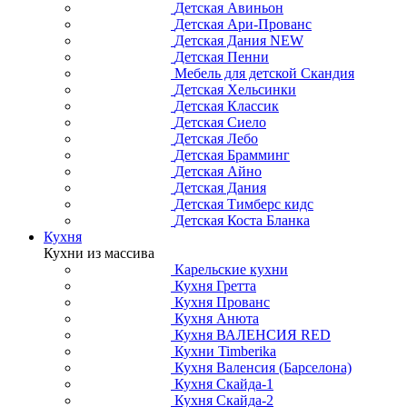
Детская Авиньон
Детская Ари-Прованс
Детская Дания NEW
Детская Пенни
Мебель для детской Скандия
Детская Хельсинки
Детская Классик
Детская Сиело
Детская Лебо
Детская Брамминг
Детская Айно
Детская Дания
Детская Тимберс кидс
Детская Коста Бланка
Кухня
Кухни из массива
Карельские кухни
Кухня Гретта
Кухня Прованс
Кухня Анюта
Кухня ВАЛЕНСИЯ RED
Кухни Timberika
Кухня Валенсия (Барселона)
Кухня Скайда-1
Кухня Скайда-2