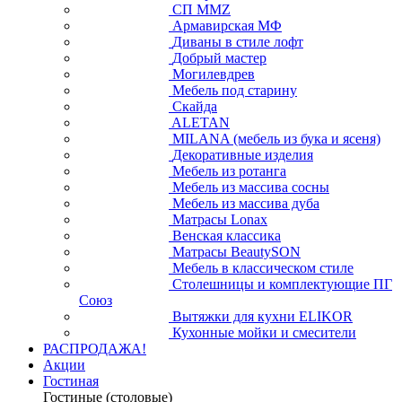
СП ММZ
Армавирская МФ
Диваны в стиле лофт
Добрый мастер
Могилевдрев
Мебель под старину
Скайда
ALETAN
MILANA (мебель из бука и ясеня)
Декоративные изделия
Мебель из ротанга
Мебель из массива сосны
Мебель из массива дуба
Матрасы Lonax
Венская классика
Матрасы BeautySON
Мебель в классическом стиле
Столешницы и комплектующие ПГ
Союз
Вытяжки для кухни ELIKOR
Кухонные мойки и смесители
РАСПРОДАЖА!
Акции
Гостиная
Гостиные (столовые)