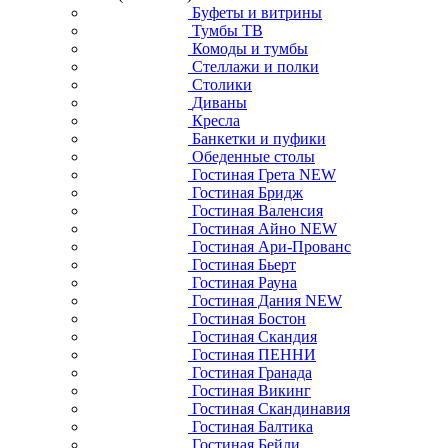
Буфеты и витрины
Тумбы ТВ
Комоды и тумбы
Стеллажи и полки
Столики
Диваны
Кресла
Банкетки и пуфики
Обеденные столы
Гостиная Грета NEW
Гостиная Бридж
Гостиная Валенсия
Гостиная Айно NEW
Гостиная Ари-Прованс
Гостиная Бьерт
Гостиная Рауна
Гостиная Дания NEW
Гостиная Бостон
Гостиная Скандия
Гостиная ПЕННИ
Гостиная Гранада
Гостиная Викинг
Гостиная Скандинавия
Гостиная Балтика
Гостиная Бейли