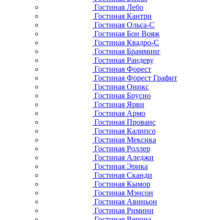
Гостиная Лебо
Гостиная Кантри
Гостиная Ольса-С
Гостиная Бон Вояж
Гостиная Квадро-С
Гостиная Брамминг
Гостиная Рандеву
Гостиная Форест
Гостиная Форест Графит
Гостиная Оникс
Гостиная Брусно
Гостиная Ярви
Гостиная Армо
Гостиная Прованс
Гостиная Калипсо
Гостиная Мексика
Гостиная Роллер
Гостиная Аледжи
Гостиная Эрика
Гостиная Сканди
Гостиная Кымор
Гостиная Мэнсон
Гостиная Авиньон
Гостиная Римини
Гостиная Верона