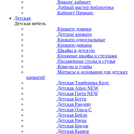
Викинг кабинет
Добрый мастер библиотека
Кабинет Прованс
Детская
Детская мебель
Кровати домики
Детские кровати
Кровати односпальные
Кровати-диваны
Шкафы в детскую
Книжные шкафы и стеллажи
Письменные столы и стулья
Комоды и тумбы
Матрасы и основания для детских
кроватей
Детская Тимберика Кидс
Детская Айно NEW
Детская Грета NEW
Детская Бетти
Детская Рандеву
Детская Ольса-С
Детская Бейли
Детская Рауна
Детская Бридж
Детская Кымор