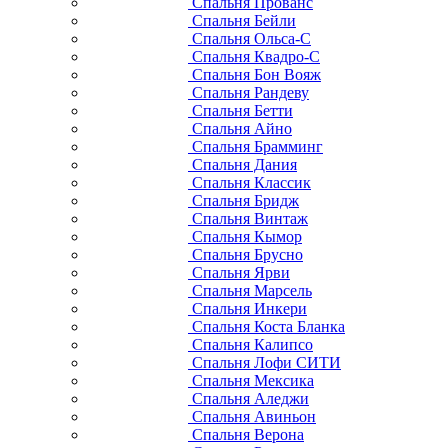
Спальня Прованс
Спальня Бейли
Спальня Ольса-С
Спальня Квадро-С
Спальня Бон Вояж
Спальня Рандеву
Спальня Бетти
Спальня Айно
Спальня Брамминг
Спальня Дания
Спальня Классик
Спальня Бридж
Спальня Винтаж
Спальня Кымор
Спальня Брусно
Спальня Ярви
Спальня Марсель
Спальня Инкери
Спальня Коста Бланка
Спальня Калипсо
Спальня Лофи СИТИ
Спальня Мексика
Спальня Аледжи
Спальня Авиньон
Спальня Верона