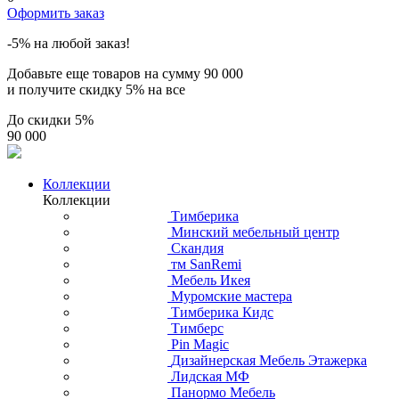
Оформить заказ
-5% на любой заказ!
Добавьте еще товаров на сумму
90 000
и получите скидку
5% на все
До скидки
5%
90 000
Коллекции
Коллекции
Тимберика
Минский мебельный центр
Скандия
тм SanRemi
Мебель Икея
Муромские мастера
Тимберика Кидс
Тимберс
Pin Magic
Дизайнерская Мебель Этажерка
Лидская МФ
Панормо Мебель