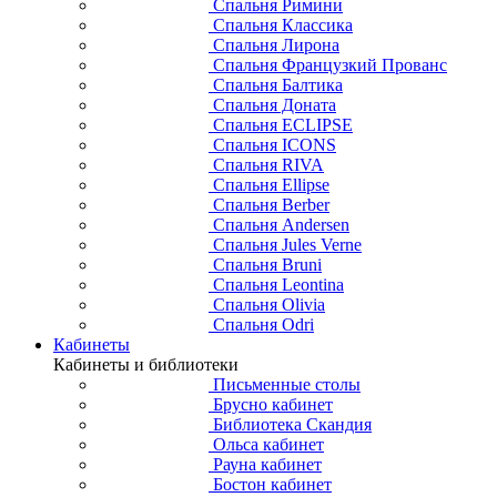
Спальня Римини
Спальня Классика
Спальня Лирона
Спальня Французкий Прованс
Спальня Балтика
Спальня Доната
Спальня ECLIPSE
Спальня ICONS
Спальня RIVA
Спальня Ellipse
Спальня Berber
Спальня Andersen
Спальня Jules Verne
Спальня Bruni
Спальня Leontina
Спальня Olivia
Спальня Odri
Кабинеты
Кабинеты и библиотеки
Письменные столы
Брусно кабинет
Библиотека Скандия
Ольса кабинет
Рауна кабинет
Бостон кабинет