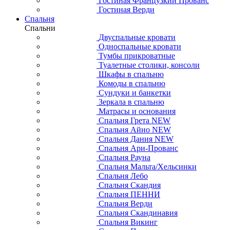
Гостиная Французкий Прованс
Гостиная Верди
Спальня
Спальни
Двуспальные кровати
Односпальные кровати
Тумбы прикроватные
Туалетные столики, консоли
Шкафы в спальню
Комоды в спальню
Сундуки и банкетки
Зеркала в спальню
Матрасы и основания
Спальня Грета NEW
Спальня Айно NEW
Спальня Дания NEW
Спальня Ари-Прованс
Спальня Рауна
Спальня Мальта/Хельсинки
Спальня Лебо
Спальня Скандия
Спальня ПЕННИ
Спальня Верди
Спальня Скандинавия
Спальня Викинг