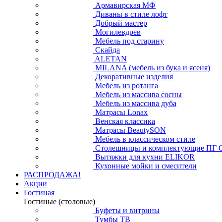
Армавирская МФ
Диваны в стиле лофт
Добрый мастер
Могилевдрев
Мебель под старину
Скайда
ALETAN
MILANA (мебель из бука и ясеня)
Декоративные изделия
Мебель из ротанга
Мебель из массива сосны
Мебель из массива дуба
Матрасы Lonax
Венская классика
Матрасы BeautySON
Мебель в классическом стиле
Столешницы и комплектующие ПГ 
Вытяжки для кухни ELIKOR
Кухонные мойки и смесители
РАСПРОДАЖА!
Акции
Гостиная
Гостиные (столовые)
Буфеты и витрины
Тумбы ТВ