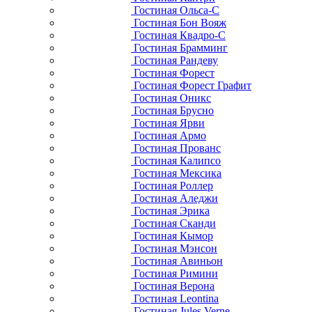
Гостиная Ольса-С
Гостиная Бон Вояж
Гостиная Квадро-С
Гостиная Брамминг
Гостиная Рандеву
Гостиная Форест
Гостиная Форест Графит
Гостиная Оникс
Гостиная Брусно
Гостиная Ярви
Гостиная Армо
Гостиная Прованс
Гостиная Калипсо
Гостиная Мексика
Гостиная Роллер
Гостиная Аледжи
Гостиная Эрика
Гостиная Сканди
Гостиная Кымор
Гостиная Мэнсон
Гостиная Авиньон
Гостиная Римини
Гостиная Верона
Гостиная Leontina
Гостиная Jules Verne