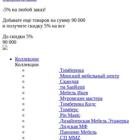
-5% на любой заказ!
Добавьте еще товаров на сумму
90 000
и получите скидку
5% на все
До скидки
5%
90 000
Коллекции
Коллекции
Тимберика
Минский мебельный центр
Скандия
тм SanRemi
Мебель Икея
Муромские мастера
Тимберика Кидс
Тимберс
Pin Magic
Дизайнерская Мебель Этажерка
Лидская МФ
Панормо Мебель
СП ММZ