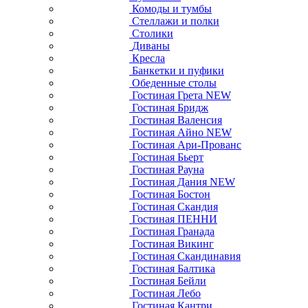
Комоды и тумбы
Стеллажи и полки
Столики
Диваны
Кресла
Банкетки и пуфики
Обеденные столы
Гостиная Грета NEW
Гостиная Бридж
Гостиная Валенсия
Гостиная Айно NEW
Гостиная Ари-Прованс
Гостиная Бьерт
Гостиная Рауна
Гостиная Дания NEW
Гостиная Бостон
Гостиная Скандия
Гостиная ПЕННИ
Гостиная Гранада
Гостиная Викинг
Гостиная Скандинавия
Гостиная Балтика
Гостиная Бейли
Гостиная Лебо
Гостиная Кантри