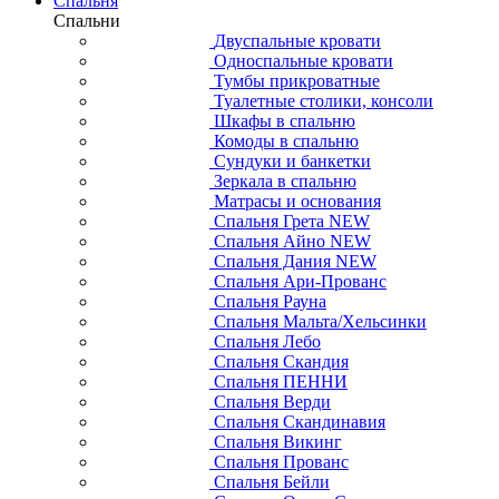
Спальня
Спальни
Двуспальные кровати
Односпальные кровати
Тумбы прикроватные
Туалетные столики, консоли
Шкафы в спальню
Комоды в спальню
Сундуки и банкетки
Зеркала в спальню
Матрасы и основания
Спальня Грета NEW
Спальня Айно NEW
Спальня Дания NEW
Спальня Ари-Прованс
Спальня Рауна
Спальня Мальта/Хельсинки
Спальня Лебо
Спальня Скандия
Спальня ПЕННИ
Спальня Верди
Спальня Скандинавия
Спальня Викинг
Спальня Прованс
Спальня Бейли