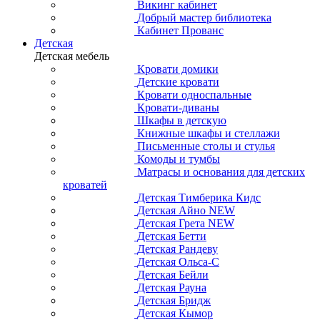
Викинг кабинет
Добрый мастер библиотека
Кабинет Прованс
Детская
Детская мебель
Кровати домики
Детские кровати
Кровати односпальные
Кровати-диваны
Шкафы в детскую
Книжные шкафы и стеллажи
Письменные столы и стулья
Комоды и тумбы
Матрасы и основания для детских
кроватей
Детская Тимберика Кидс
Детская Айно NEW
Детская Грета NEW
Детская Бетти
Детская Рандеву
Детская Ольса-С
Детская Бейли
Детская Рауна
Детская Бридж
Детская Кымор