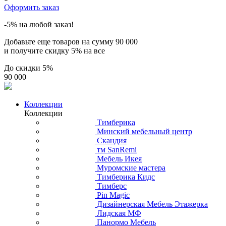
Оформить заказ
-5% на любой заказ!
Добавьте еще товаров на сумму
90 000
и получите скидку
5% на все
До скидки
5%
90 000
Коллекции
Коллекции
Тимберика
Минский мебельный центр
Скандия
тм SanRemi
Мебель Икея
Муромские мастера
Тимберика Кидс
Тимберс
Pin Magic
Дизайнерская Мебель Этажерка
Лидская МФ
Панормо Мебель