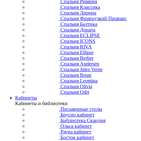
Спальня Римини
Спальня Классика
Спальня Лирона
Спальня Французкий Прованс
Спальня Балтика
Спальня Доната
Спальня ECLIPSE
Спальня ICONS
Спальня RIVA
Спальня Ellipse
Спальня Berber
Спальня Andersen
Спальня Jules Verne
Спальня Bruni
Спальня Leontina
Спальня Olivia
Спальня Odri
Кабинеты
Кабинеты и библиотеки
Письменные столы
Брусно кабинет
Библиотека Скандия
Ольса кабинет
Рауна кабинет
Бостон кабинет