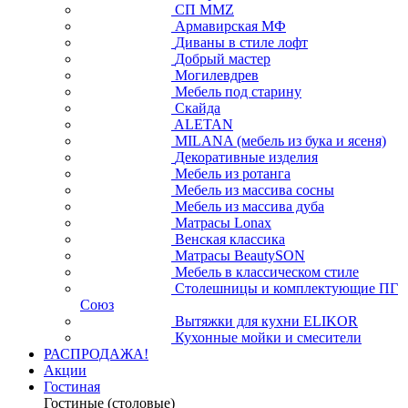
СП ММZ
Армавирская МФ
Диваны в стиле лофт
Добрый мастер
Могилевдрев
Мебель под старину
Скайда
ALETAN
MILANA (мебель из бука и ясеня)
Декоративные изделия
Мебель из ротанга
Мебель из массива сосны
Мебель из массива дуба
Матрасы Lonax
Венская классика
Матрасы BeautySON
Мебель в классическом стиле
Столешницы и комплектующие ПГ
Союз
Вытяжки для кухни ELIKOR
Кухонные мойки и смесители
РАСПРОДАЖА!
Акции
Гостиная
Гостиные (столовые)