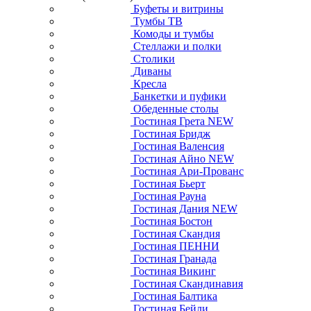
Буфеты и витрины
Тумбы ТВ
Комоды и тумбы
Стеллажи и полки
Столики
Диваны
Кресла
Банкетки и пуфики
Обеденные столы
Гостиная Грета NEW
Гостиная Бридж
Гостиная Валенсия
Гостиная Айно NEW
Гостиная Ари-Прованс
Гостиная Бьерт
Гостиная Рауна
Гостиная Дания NEW
Гостиная Бостон
Гостиная Скандия
Гостиная ПЕННИ
Гостиная Гранада
Гостиная Викинг
Гостиная Скандинавия
Гостиная Балтика
Гостиная Бейли