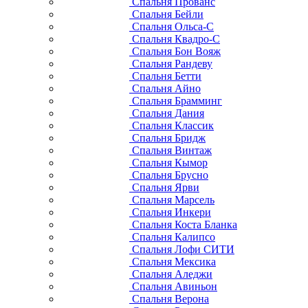
Спальня Прованс
Спальня Бейли
Спальня Ольса-С
Спальня Квадро-С
Спальня Бон Вояж
Спальня Рандеву
Спальня Бетти
Спальня Айно
Спальня Брамминг
Спальня Дания
Спальня Классик
Спальня Бридж
Спальня Винтаж
Спальня Кымор
Спальня Брусно
Спальня Ярви
Спальня Марсель
Спальня Инкери
Спальня Коста Бланка
Спальня Калипсо
Спальня Лофи СИТИ
Спальня Мексика
Спальня Аледжи
Спальня Авиньон
Спальня Верона