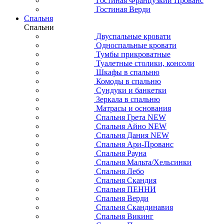
Гостиная Французкий Прованс
Гостиная Верди
Спальня
Спальни
Двуспальные кровати
Односпальные кровати
Тумбы прикроватные
Туалетные столики, консоли
Шкафы в спальню
Комоды в спальню
Сундуки и банкетки
Зеркала в спальню
Матрасы и основания
Спальня Грета NEW
Спальня Айно NEW
Спальня Дания NEW
Спальня Ари-Прованс
Спальня Рауна
Спальня Мальта/Хельсинки
Спальня Лебо
Спальня Скандия
Спальня ПЕННИ
Спальня Верди
Спальня Скандинавия
Спальня Викинг