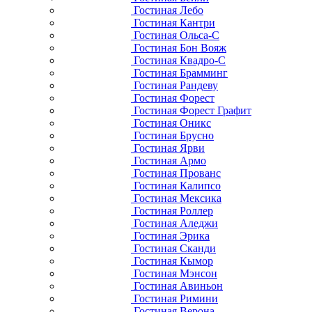
Гостиная Лебо
Гостиная Кантри
Гостиная Ольса-С
Гостиная Бон Вояж
Гостиная Квадро-С
Гостиная Брамминг
Гостиная Рандеву
Гостиная Форест
Гостиная Форест Графит
Гостиная Оникс
Гостиная Брусно
Гостиная Ярви
Гостиная Армо
Гостиная Прованс
Гостиная Калипсо
Гостиная Мексика
Гостиная Роллер
Гостиная Аледжи
Гостиная Эрика
Гостиная Сканди
Гостиная Кымор
Гостиная Мэнсон
Гостиная Авиньон
Гостиная Римини
Гостиная Верона