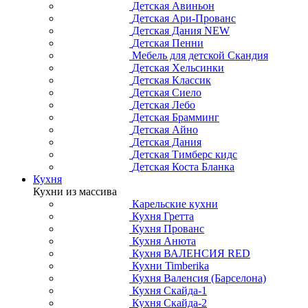
Детская Авиньон
Детская Ари-Прованс
Детская Дания NEW
Детская Пенни
Мебель для детской Скандия
Детская Хельсинки
Детская Классик
Детская Сиело
Детская Лебо
Детская Брамминг
Детская Айно
Детская Дания
Детская Тимберс кидс
Детская Коста Бланка
Кухня
Кухни из массива
Карельские кухни
Кухня Гретта
Кухня Прованс
Кухня Анюта
Кухня ВАЛЕНСИЯ RED
Кухни Timberika
Кухня Валенсия (Барселона)
Кухня Скайда-1
Кухня Скайда-2