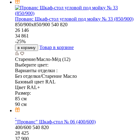
Прованс Шкаф-стол угловой под мойку № 33 (850/900)
850/900х850/900
540
820
26 146
34 861
-
25
%
Товар в корзине
в корзину
Старение/Масло-Мёд (12)
Выберите цвет:
Варианты отделки :
Без отделки/Старение Масло
Базовый цвет RAL
Цвет RAL+
Размер:
85 см
90 см
"Прованс" Шкаф-стол № 06 (400/600)
400/600
540
820
28 425
37 900