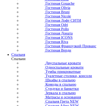
Гостиная Gouache
Гостиная Olivia
Гостиная Bruni
Гостиная Nicole
Гостиная Лофт СИТИ
Гостиная Odri
Гостиная Pollo
Гостиная Доната
Гостиная ICONS
Гостиная Riva
Гостиная Французкий Прованс
Гостиная Верди
Спальня
Спальни
Двуспальные кровати
Односпальные кровати
Тумбы прикроватные
Туалетные столики, консоли
Шкафы в спальню
Комоды в спальню
Сундуки и банкетки
Зеркала в спальню
Матрасы и основания
Спальня Грета NEW
Спальня Айно NEW