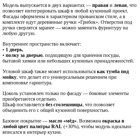
Модель выпускается в двух вариантах —
правая
и
левая
, что
позволяет интегрировать шкаф в любой кухонный проект.
Фасады оформлены в характерном прованском стиле, а в
комплекте идут деревянные ручки «Грибок». Отверстия под
ручки сверлятся заранее — можно заменить фурнитуру на
любую другую.
Внутреннее пространство включает:
•
1 дверь
,
•
полку за дверью
, подходящую для хранения посуды,
бытовой химии или небольших кухонных принадлежностей.
Угловой шкаф также может использоваться
как тумба под
мойку
, что делает его универсальным решением при
компоновке гарнитура.
Цоколь установлен только по фасаду — боковые элементы
приобретаются отдельно.
Шкаф поставляется
без столешницы
, что позволяет
объединить его с общей кухонной поверхностью.
Базовое покрытие —
масло «мёд»
. Возможна
окраска в
любой цвет палитры RAL
(+30%), чтобы модуль идеально
вписался в интерьер кухни.