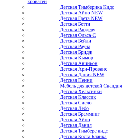
кроватей
Детская Тимберика Кидс
Детская Айно NEW
Детская Грета NEW
Детская Бетти
Детская Рандеву
Детская Ольса-С
Детская Бейли
Детская Рауна
Детская Бридж
Детская Кымор
Детская Авиньон
Детская Ари-Прованс
Детская Дания NEW
Детская Пенни
Мебель для детской Скандия
Детская Хельсинки
Детская Классик
Детская Сиело
Детская Лебо
Детская Брамминг
Детская Айно
Детская Дания
Детская Тимберс кидс
Детская Коста Бланка