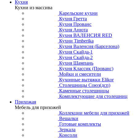
Кухня
Кухни из массива
Карельские кухни
Кухня Гретта
Кухня Прованс
Кухня Анюта
Кухня ВАЛЕНСИЯ RED
Кухни Timberika
Кухня Валенсия (Барселона)
Кухня Скайда-1
Кухня Скайда-2
Кухня Шампань
Кухня Классик (Прованс)
Мойки и смесители
Кухонные вытяжки Elikor
Столешницы Союз(дсп)
Каменные столешницы
Комплектующие для столешниц
Прихожая
Мебель для прихожей
Коллекции мебели для прихожей
Вешалки
Готовые комплекты
Зеркала
Консоли