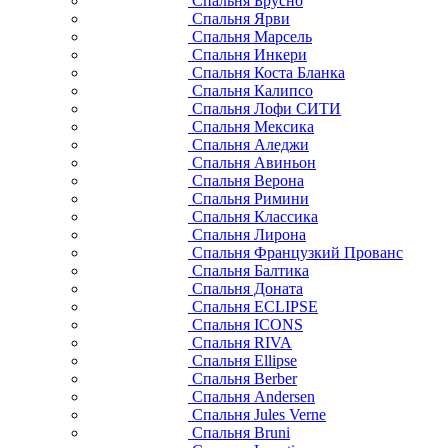
Спальня Брусно
Спальня Ярви
Спальня Марсель
Спальня Инкери
Спальня Коста Бланка
Спальня Калипсо
Спальня Лофи СИТИ
Спальня Мексика
Спальня Аледжи
Спальня Авиньон
Спальня Верона
Спальня Римини
Спальня Классика
Спальня Лирона
Спальня Французкий Прованс
Спальня Балтика
Спальня Доната
Спальня ECLIPSE
Спальня ICONS
Спальня RIVA
Спальня Ellipse
Спальня Berber
Спальня Andersen
Спальня Jules Verne
Спальня Bruni