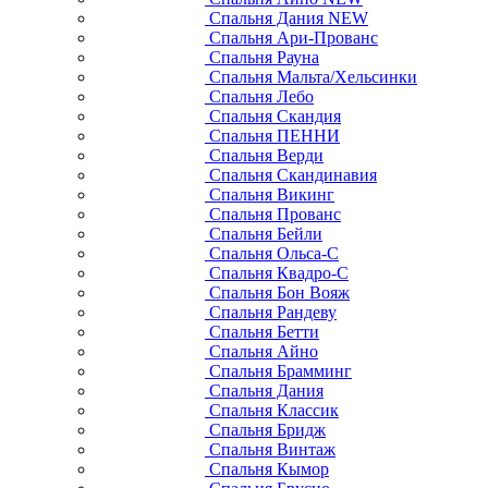
Спальня Дания NEW
Спальня Ари-Прованс
Спальня Рауна
Спальня Мальта/Хельсинки
Спальня Лебо
Спальня Скандия
Спальня ПЕННИ
Спальня Верди
Спальня Скандинавия
Спальня Викинг
Спальня Прованс
Спальня Бейли
Спальня Ольса-С
Спальня Квадро-С
Спальня Бон Вояж
Спальня Рандеву
Спальня Бетти
Спальня Айно
Спальня Брамминг
Спальня Дания
Спальня Классик
Спальня Бридж
Спальня Винтаж
Спальня Кымор