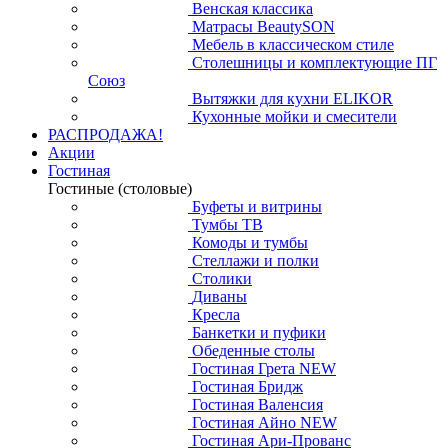
Венская классика
Матрасы BeautySON
Мебель в классическом стиле
Столешницы и комплектующие ПГ
Союз
Вытяжки для кухни ELIKOR
Кухонные мойки и смесители
РАСПРОДАЖА!
Акции
Гостиная
Гостиные (столовые)
Буфеты и витрины
Тумбы ТВ
Комоды и тумбы
Стеллажи и полки
Столики
Диваны
Кресла
Банкетки и пуфики
Обеденные столы
Гостиная Грета NEW
Гостиная Бридж
Гостиная Валенсия
Гостиная Айно NEW
Гостиная Ари-Прованс