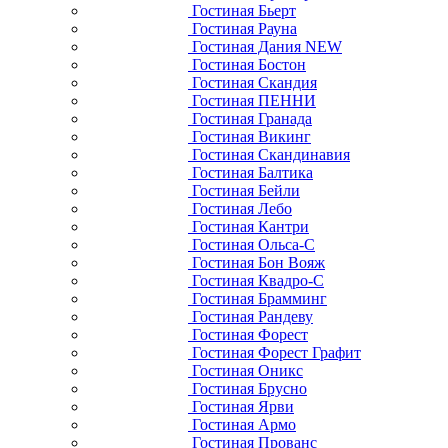
Гостиная Бьерт
Гостиная Рауна
Гостиная Дания NEW
Гостиная Бостон
Гостиная Скандия
Гостиная ПЕННИ
Гостиная Гранада
Гостиная Викинг
Гостиная Скандинавия
Гостиная Балтика
Гостиная Бейли
Гостиная Лебо
Гостиная Кантри
Гостиная Ольса-С
Гостиная Бон Вояж
Гостиная Квадро-С
Гостиная Брамминг
Гостиная Рандеву
Гостиная Форест
Гостиная Форест Графит
Гостиная Оникс
Гостиная Брусно
Гостиная Ярви
Гостиная Армо
Гостиная Прованс